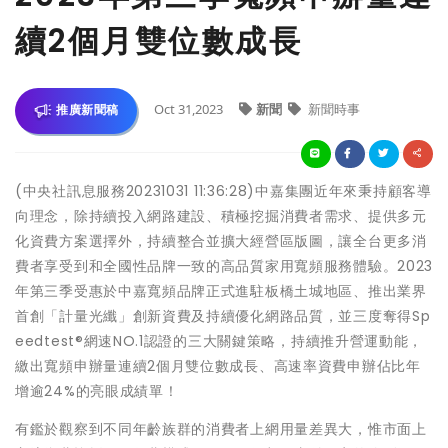
續2個月雙位數成長
Oct 31,2023
新聞
新聞時事
推廣新聞稿
(中央社訊息服務20231031 11:36:28)中嘉集團近年來秉持顧客導
向理念，除持續投入網路建設、積極挖掘消費者需求、提供多元
化資費方案選擇外，持續整合並擴大經營區版圖，讓全台更多消
費者享受到和全國性品牌一致的高品質家用寬頻服務體驗。2023
年第三季受惠於中嘉寬頻品牌正式進駐板橋土城地區、推出業界
首創「計量光纖」創新資費及持續優化網路品質，並三度奪得Sp
eedtest®網速NO.1認證的三大關鍵策略，持續推升營運動能，
繳出寬頻申辦量連續2個月雙位數成長、高速率資費申辦佔比年
增逾24%的亮眼成績單！
有鑑於觀察到不同年齡族群的消費者上網用量差異大，惟市面上