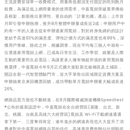
主流資費皆採單一收費模式、用量再低都須支付固定的吃到飽月
租費，為滿足低上網用量者的使用需求，中嘉寬頻突破業界傳統
及框架，創新推出更彈性、更自由的「計量光纖」產品；上市首
月即引發申辦熱潮，推升8月整體申辦量成長近2成；申辦用戶中
約有一半的人過去從未申辦過家用寬頻，對於終身免綁約的設計
更給予高達93%的滿意度、彈性計價方式的滿意度也有89%，深
獲用戶青睞。除此之外，根據調查，現在平均每三個人中就有一
位透過家用寬頻上網，已成為日常生活、工作學習、娛樂及人際
互動的重要民生必需品；為讓更多人擁有物超所值的家用寬頻服
務選擇，中嘉寬頻今年9月正式擴大進駐新北板橋區及土城區，
開設全新一代智慧體驗門市，並大手筆祭出區域限定資費方案及
申辦抽東京來回機票回饋，成功帶動單月寬頻申辦量大幅成長達
26%。
網路品質方面也不斷精進，在8月國際權威測速機構Speedtest
®公布的最新認證中，中嘉寬頻在全台經營區(基隆、台北、新
北、桃園、台南及高雄六大經營區)寬頻及 Wi-Fi下載網速通通
拿下第一、三度奪得肯定；連年進步的網速表現也大大提升了消
費者對於中嘉寬頻網路品質的信任，高速率資費申辦佔比明顯提