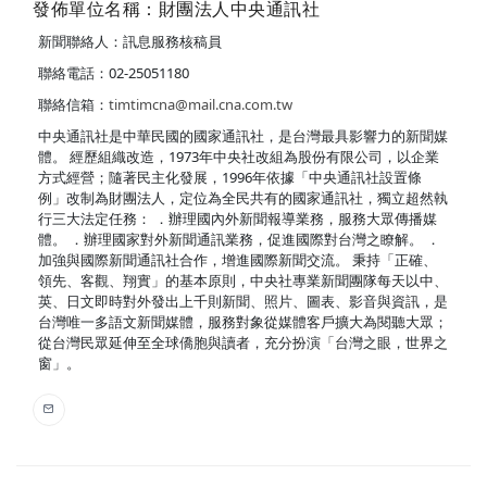
發佈單位名稱：財團法人中央通訊社
新聞聯絡人：訊息服務核稿員
聯絡電話：02-25051180
聯絡信箱：
timtimcna@mail.cna.com.tw
中央通訊社是中華民國的國家通訊社，是台灣最具影響力的新聞媒
體。 經歷組織改造，1973年中央社改組為股份有限公司，以企業
方式經營；隨著民主化發展，1996年依據「中央通訊社設置條
例」改制為財團法人，定位為全民共有的國家通訊社，獨立超然執
行三大法定任務： ．辦理國內外新聞報導業務，服務大眾傳播媒
體。 ．辦理國家對外新聞通訊業務，促進國際對台灣之瞭解。 ．
加強與國際新聞通訊社合作，增進國際新聞交流。 秉持「正確、
領先、客觀、翔實」的基本原則，中央社專業新聞團隊每天以中、
英、日文即時對外發出上千則新聞、照片、圖表、影音與資訊，是
台灣唯一多語文新聞媒體，服務對象從媒體客戶擴大為閱聽大眾；
從台灣民眾延伸至全球僑胞與讀者，充分扮演「台灣之眼，世界之
窗」。