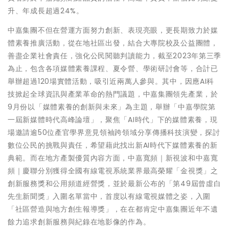
升、年成長超過24%。
中嘉集團不但在營運方面努力創新、表現亮眼，更長期致力於媒
體素養推廣活動，從在地社區出發，結合大專院校及公益團體，
善盡企業社會責任，強化公民閱聽判讀能力，截至2023年第三季
為止，包含各項媒體素養課程、夏令營、學術研討會等，合計已
舉辦超過120場實體活動，吸引近兩萬人參與。其中，因應AI科
技掀起全球資訊與產業革命的熱門議題，中嘉集團領先產業，於
9月份以「媒體素養的創新與未來」為主題，舉辦「中嘉學院第
一屆新媒體時代高峰論壇」，聚焦「AI時代」下的媒體素養，現
場邀請逾50位產官學界意見領袖跨領域分享傳播科技演變，探討
數位公民的挑戰與責任，希望藉此找出新AI時代下媒體素養的新
典範。而在地方產製優質內容方面，中嘉寬頻｜新視波和中嘉寬
頻｜慶聯分別獲得全國有線電視系統業界最高榮耀「金視獎」之
創新服務獎和公用頻道經營獎，並於最新公布的「第49屆曾虛白
先生新聞獎」入圍名單當中，首度以有線電視媒體之姿，入圍
「社區營造與地方創生報導獎」，在在都肯定中嘉集團近年不遺
餘力追求創新服務與紀錄在地影像的作為。