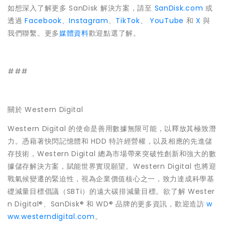
如想深入了解更多 SanDisk 解決方案，請至
SanDisk.com
或
透過
Facebook
、
Instagram
、
TikTok
、
YouTube
和
X
與
我們聯繫。更多
媒體資料
歡迎點選了解。
###
關於 Western Digital
Western Digital 的使命是善用數據無限可能，以釋放其極致潛
力。憑藉著快閃記憶體和 HDD 特許經營權，以及相應的先進儲
存技術，Western Digital 總為市場帶來突破性創新和強大的數
據儲存解決方案，賦能世界實現願望。Western Digital 也將迎
戰氣候變遷的緊迫性，視為企業價值核心之一，致力達成科學基
礎減量目標倡議（SBTi）的遠大碳排減量目標。欲了解 Wester
n Digital®、SanDisk® 和 WD® 品牌的更多資訊，歡迎造訪
w
ww.westerndigital.com
。