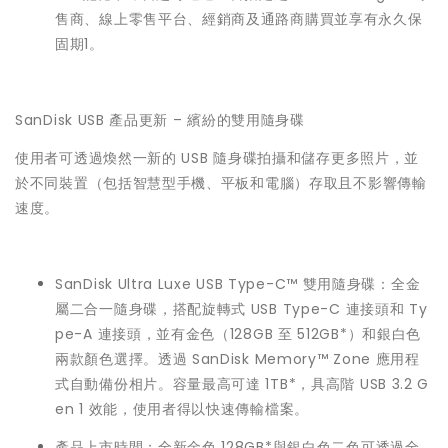
售商、線上零售平台、經銷商及通路商購買並享有永久保
固期1。
SanDisk USB 產品更新 – 繽紛的雙用隨身碟
使用者可透過煥然一新的 USB 隨身碟拍攝和儲存更多照片，並
於不同裝置（包括智慧型手機、平板和電腦）存取且不影響傳輸
速度。
SanDisk Ultra Luxe USB Type-C™ 雙用隨身碟：全金
屬二合一隨身碟，搭配旋轉式 USB Type-C 連接頭和 Ty
pe-A 連接頭，並有金色（128GB 至 512GB*）和銀白色
兩款顏色選擇。透過 SanDisk Memory™ Zone 應用程
式自動備份相片。容量最高可達 1TB*，具高階 USB 3.2 G
en 1 效能，使用者得以快速傳輸檔案。
產品上市時間：全新金色 128GB*與銀白色二色可透過全