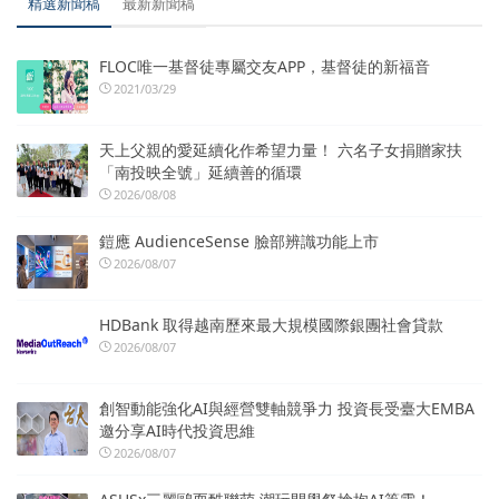
精選新聞稿
最新新聞稿
FLOC唯一基督徒專屬交友APP，基督徒的新福音
2021/03/29
天上父親的愛延續化作希望力量！ 六名子女捐贈家扶
「南投映全號」延續善的循環
2026/08/08
鎧應 AudienceSense 臉部辨識功能上市
2026/08/07
HDBank 取得越南歷來最大規模國際銀團社會貸款
2026/08/07
創智動能強化AI與經營雙軸競爭力 投資長受臺大EMBA
邀分享AI時代投資思維
2026/08/07