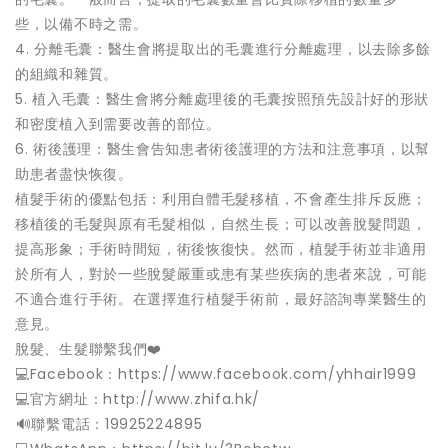
些，以備不時之需。
4. 分離毛囊：醫生會將提取出的毛囊進行分離處理，以去除多餘
的組織和雜質。
5. 植入毛囊：醫生會將分離處理後的毛囊按照預先設計好的形狀
和密度植入到需要改善的部位。
6. 術後護理：醫生會告知患者術後護理的方法和注意事項，以幫
助患者盡快恢復。
植髮手術的優點包括：利用自體毛髮移植，不會產生排斥反應；
移植後的毛髮與原有毛髮相似，自然生長；可以改善脫髮問題，
提高形象；手術時間短，術後恢復快。然而，植髮手術並非適用
於所有人，對於一些脫髮嚴重或患有某些疾病的患者來說，可能
不適合進行手術。在選擇進行植髮手術前，最好諮詢專業醫生的
意見。
脫髮、生髮聯繫我們❤️
💻Facebook：https://www.facebook.com/yhhair1999
💻官方網址：http://www.zhifa.hk/
️🔊聯繫電話：19925224895