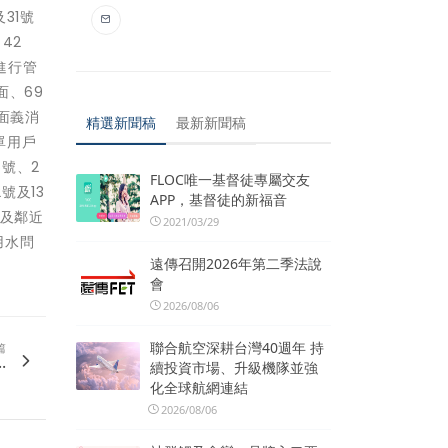
31號
42
，進行管
面、69
對面義消
精選新聞稿
最新新聞稿
單用戶
6號、2
FLOC唯一基督徒專屬交友
號及13
APP，基督徒的新福音
域及鄰近
2021/03/29
用水問
遠傳召開2026年第二季法說
會
2026/08/06
聯合航空深耕台灣40週年 持
篇
.
續投資市場、升級機隊並強
化全球航網連結
2026/08/06