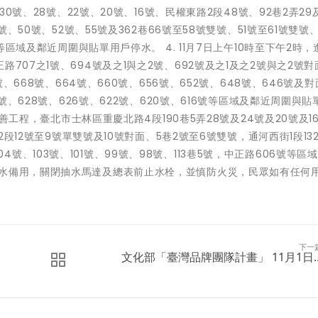
30號、28號、22號、20號、16號、民權東路2段48號、92巷2弄29及
號、50號、52號、55號及362巷66號至58號雙號、51號至61號雙號、
號等區域及鄰近周圍與貼單用戶停水。 4. 11月7日上午10時至下午2時
707之1號、694號及之1與之2號、692號及之1及之2號與之2號對
號、668號、664號、660號、656號、652號、648號、646號及
0號、628號、626號、622號、620號、616號等區域及鄰近周圍與貼
改善工程，臺北市士林區重慶北路4段190巷5弄28號及24號及20號及1
2段12號至9號單雙號及10號對面、5巷2號至6號雙號，通河西街1段132
號、104號、103號、101號、99號、98號、113巷5號，中正路606號等區
儲水備用，關閉抽水馬達及總表前止水栓，並慎防火災，民眾如有任何
下一
文化部「臺灣品牌團隊計畫」 11月1日..