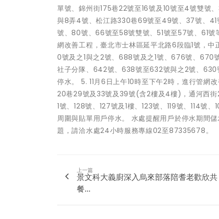
單號、錦州街175巷22號至16號及10號至4號雙號、
與8弄4號、松江路330巷69號至49號、37號、41
號、80號、66號至58號雙號、51號至57號、61
網改善工程，臺北市士林區延平北路6段臨1號，中正路
0號及之1與之2號、688號及之1號、676號、670
社子分隊、642號、638號至632號與之2號、63
停水。 5. 11月6日上午10時至下午2時，進行管網
20巷29號及33號及39號(含2樓及4樓)，通河西街
1號、128號、127號及1樓、123號、119號、114
周圍與貼單用戶停水。 水處提醒用戶於停水期間
題，請洽水處24小時服務專線02至87335678。
上一篇
景文科大義廚深入烏來部落陪耆老歡欣共
餐...