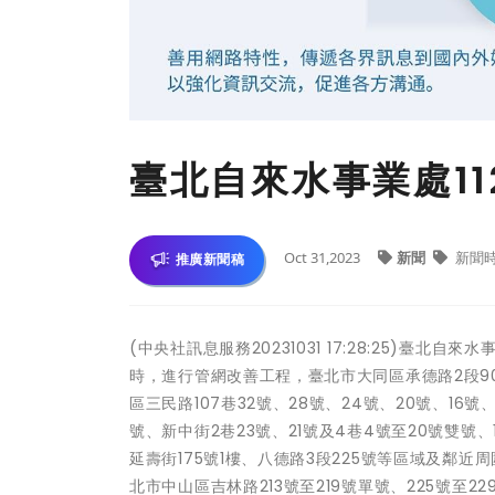
臺北自來水事業處11
Oct 31,2023
新聞
新聞
推廣新聞稿
(中央社訊息服務20231031 17:28:25)臺北自
時，進行管網改善工程，臺北市大同區承德路2段90號
區三民路107巷32號、28號、24號、20號、16號、9
號、新中街2巷23號、21號及4巷4號至20號雙號、1
延壽街175號1樓、八德路3段225號等區域及鄰近周
北市中山區吉林路213號至219號單號、225號至229