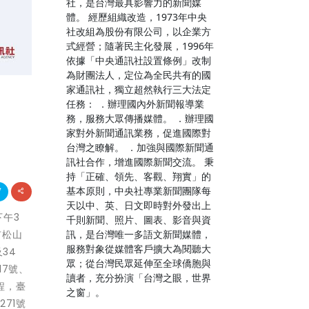
社，是台灣最具影響力的新聞媒
體。 經歷組織改造，1973年中央
社改組為股份有限公司，以企業方
式經營；隨著民主化發展，1996年
依據「中央通訊社設置條例」改制
為財團法人，定位為全民共有的國
家通訊社，獨立超然執行三大法定
任務： ．辦理國內外新聞報導業
務，服務大眾傳播媒體。 ．辦理國
家對外新聞通訊業務，促進國際對
台灣之瞭解。 ．加強與國際新聞通
訊社合作，增進國際新聞交流。 秉
持「正確、領先、客觀、翔實」的
基本原則，中央社專業新聞團隊每
天以中、英、日文即時對外發出上
下午3
千則新聞、照片、圖表、影音與資
訊，是台灣唯一多語文新聞媒體，
市松山
服務對象從媒體客戶擴大為閱聽大
及34
眾；從台灣民眾延伸至全球僑胞與
17號、
讀者，充分扮演「台灣之眼，世界
程，臺
之窗」。
271號