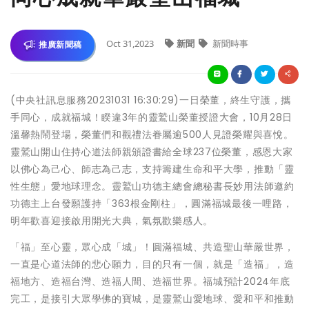
Oct 31,2023
新聞
新聞時事
推廣新聞稿
(中央社訊息服務20231031 16:30:29)一日榮董，終生守護，攜
手同心，成就福城！睽違3年的靈鷲山榮董授證大會，10月28日
溫馨熱鬧登場，榮董們和觀禮法眷屬逾500人見證榮耀與喜悅。
靈鷲山開山住持心道法師親頒證書給全球237位榮董，感恩大家
以佛心為己心、師志為己志，支持籌建生命和平大學，推動「靈
性生態」愛地球理念。靈鷲山功德主總會總秘書長妙用法師邀約
功德主上台發願護持「363根金剛柱」，圓滿福城最後一哩路，
明年歡喜迎接啟用開光大典，氣氛歡樂感人。
「福」至心靈，眾心成「城」！圓滿福城、共造聖山華嚴世界，
一直是心道法師的悲心願力，目的只有一個，就是「造福」，造
福地方、造福台灣、造福人間、造福世界。福城預計2024年底
完工，是接引大眾學佛的寶城，是靈鷲山愛地球、愛和平和推動