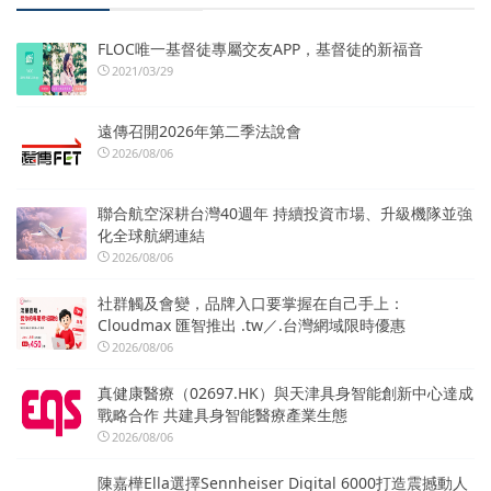
FLOC唯一基督徒專屬交友APP，基督徒的新福音
2021/03/29
遠傳召開2026年第二季法說會
2026/08/06
聯合航空深耕台灣40週年 持續投資市場、升級機隊並強
化全球航網連結
2026/08/06
社群觸及會變，品牌入口要掌握在自己手上：
Cloudmax 匯智推出 .tw／.台灣網域限時優惠
2026/08/06
真健康醫療（02697.HK）與天津具身智能創新中心達成
戰略合作 共建具身智能醫療產業生態
2026/08/06
陳嘉樺Ella選擇Sennheiser Digital 6000打造震撼動人