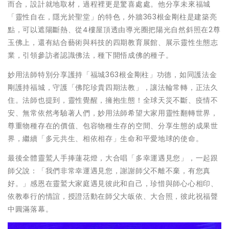
而合，設計就地取材，過程裡更是驚喜處處。他分享未來福城
「靈性自在，隱光於聖堂」的特色，外牆363根金剛柱是建築亮
點，可以遮陽斷熱、從4樓屋頂透由導光圈把陽光自然斜照在2尊
玉佛上，還有結合藝術與科技的四期教育展館、展示靈性生態志
業，引領參訪者認識佛法，種下開悟成佛的種子。
妙用法師特別分享護持「福城363根金剛柱」功德，如同護法金
剛護持福城，守護「佛陀珍貴四期法教」，讓法輪常轉，正法久
住。法師也提到，靈性覺醒，擁抱生態！全球天災不斷、疫情不
安、無常依然考驗著人們，妙用法師希望大家用靈性翻轉世界，
尊重物種存在的價值、包容物種生存的空間、分享生態的成果世
界，繼續「多元共生、相依相存」生命和平愛地球的使命。
最後全體靈鷲人手捧蓮花燈，大合唱「多幸運遇見您」，一起跟
師父說：「我們非常幸運遇見您，謝謝師父不離不棄，有您真
好。」感恩在靈鷲大家庭遇見彼此和自己，珍惜與師心心相印、
依教奉行的情誼，授證活動在師父大皈依、大合照，彼此祝福聲
中圓滿落幕。