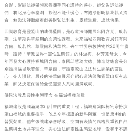
合影，彰顯法師帶領家眷𢹂手同心護持的善心。師父告訴法師
們，將此身心奉塵剎，授證不能生慢心，布施淨財既捨我執又捨
貪，勉勵法師繼續奉獻善財弘法利生，累積道糧、成就佛果。
四期教育是靈鷲山的成佛藍圖，是心道法師開展出阿含期、般若
期、法華期與華嚴期的次第性課程。未來福城四期教育展館有阿
含館、般若館、華嚴館和法華館。去年世界宗教博物館20周年慶
時，護持「華嚴世界—靈性生態館」的林游梅、林芳寬母女，今
年再發大心護持福城阿含館，泰國邱慧玲大德、陳進財總會長分
別護持福城般若館、華嚴館，守護靈鷲山弘法利生志業的菩提
心，令人讚歎。最後的法華館展示介紹心道法師和靈鷲山所有志
業，師父決定保留給全體靈鷲人共同圓滿成就。
佛陀法教及靈性生態理念 在福城播種茁壯
福城建設是圓滿總本山計畫的重要工程，福城建築師柯宏宗扮演
聖山福城的重要推手，他是今年授證的新科榮董，也是第4輪的
普賢榮董。他主張讓建築會呼吸、空間有表情的風格與重視自然
生態與土地共存理念，與心道法師靈性生態愛地球、愛和平不謀