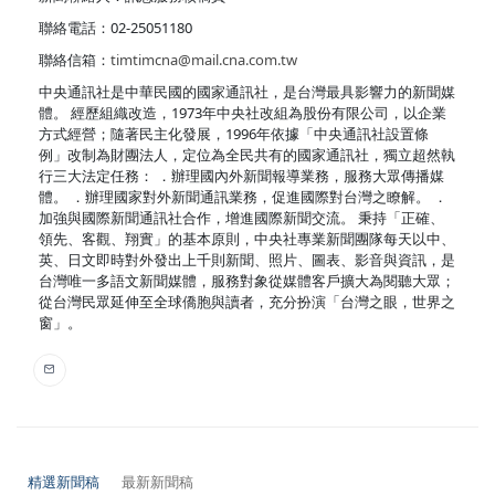
聯絡電話：02-25051180
聯絡信箱：
timtimcna@mail.cna.com.tw
中央通訊社是中華民國的國家通訊社，是台灣最具影響力的新聞媒
體。 經歷組織改造，1973年中央社改組為股份有限公司，以企業
方式經營；隨著民主化發展，1996年依據「中央通訊社設置條
例」改制為財團法人，定位為全民共有的國家通訊社，獨立超然執
行三大法定任務： ．辦理國內外新聞報導業務，服務大眾傳播媒
體。 ．辦理國家對外新聞通訊業務，促進國際對台灣之瞭解。 ．
加強與國際新聞通訊社合作，增進國際新聞交流。 秉持「正確、
領先、客觀、翔實」的基本原則，中央社專業新聞團隊每天以中、
英、日文即時對外發出上千則新聞、照片、圖表、影音與資訊，是
台灣唯一多語文新聞媒體，服務對象從媒體客戶擴大為閱聽大眾；
從台灣民眾延伸至全球僑胞與讀者，充分扮演「台灣之眼，世界之
窗」。
精選新聞稿
最新新聞稿