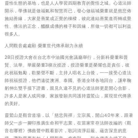
靈性生態的基地，也是人人學習四期教育的覺悟之城。心道法師
開示，學佛就是做福氣和智慧而已，發心做福城榮董就是慈悲佈
施結善緣，大家是善業成正覺的棟樑，彼此連結善業進而轉成覺
性、佛法的正念，醞釀成佛的種子和因緣，所做一切都可以利益
很多人。
人間觀音處處顯 榮董世代傳承願力永續
28日授證大會在台北市中油國光會議廳舉行，分新科榮董和普
賢、法華、華嚴榮董3梯次授證，授證榮董是榮耀也是責任，彼
此祝福勉勵，歡樂聲不斷，主持人唱名上台後，一一接受心道法
師祝福授證，他們遠從澳洲、泰國、香港全球各地回台，謙卑鞠
躬伸出雙手接下證書，親見久違不見的心道法師更是開心合影，
許多人是家人或同修、家族發願共同護持靈鷲山，展現世代傳𠄘
的美好。
靈鷲山是觀音道場，以「慈悲與禪」立宗風，開山40年來，跟著
師父一步一腳印推廣生命和平志業，在當家常存法師改編的《觀
音在哪裡》佛曲聲中觀看影片，歌詞清淨莊嚴、蘊含深意的意