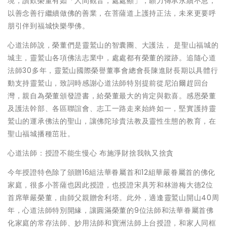
境，讚歎榮董有如「人間觀音，處處顯」，願力傳承永續不息，
以善念善行繼續做佛的善業，在菩薩道上護持正法，未來更要呼
朋引伴到福城快樂學佛。
心道法師說，榮董們是靈鷲山的智囊團、大護法， 是聖山福城的
城主，靈鷲山各項佛法志業中，處處都有榮董的蹤跡。追隨心道
法師30多年，靈鷲山國際榮譽董事會總會長陳進財長期以具體行
動支持靈鷲山，致詞時感謝心道法師特別提前從尼泊爾趕回台
灣，親自為榮董頒發證書，給榮董最大的肯定與歡喜。感恩榮董
及護法幹部、各區聯誼會、志工一路走來始終如一，堅實護持靈
鷲山的運承佛法的聖山，讓佛陀珍貴法教及靈性生態的教育，在
聖山福城播種茁壯。
心道法師：授證不能生慢心 布施淨財捨我執又捨貪
今年授證特色除了頒贈16組法華眷屬首和12組華嚴眷屬首的佛化
家庭，很多小菩薩也因此授證，也授證宋具芳和林游梅大德2位
首席華嚴榮董，由師父親贈舍利塔。此外，適逢靈鷲山開山40周
年，心道法師特別開緣，讓圓滿榮董的9位法師和法華眷屬首佛
化家庭的常存法師、妙用法師和寶洲法師上台授證，和家人同框