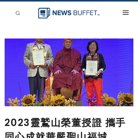
回到首頁
新聞稿分類
登入
刊登
2023靈鷲山榮董授證 攜手
同心成就華嚴聖山福城