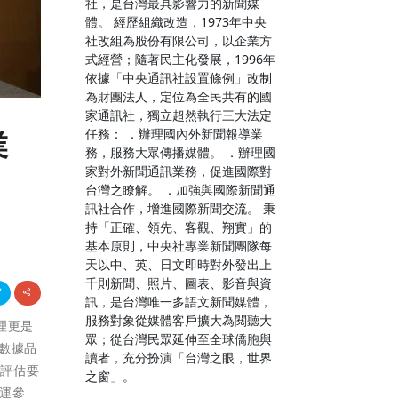
社，是台灣最具影響力的新聞媒
體。 經歷組織改造，1973年中央
社改組為股份有限公司，以企業方
式經營；隨著民主化發展，1996年
依據「中央通訊社設置條例」改制
為財團法人，定位為全民共有的國
家通訊社，獨立超然執行三大法定
任務： ．辦理國內外新聞報導業
業
務，服務大眾傳播媒體。 ．辦理國
家對外新聞通訊業務，促進國際對
台灣之瞭解。 ．加強與國際新聞通
訊社合作，增進國際新聞交流。 秉
持「正確、領先、客觀、翔實」的
基本原則，中央社專業新聞團隊每
天以中、英、日文即時對外發出上
千則新聞、照片、圖表、影音與資
訊，是台灣唯一多語文新聞媒體，
服務對象從媒體客戶擴大為閱聽大
治理更是
眾；從台灣民眾延伸至全球僑胞與
G數據品
讀者，充分扮演「台灣之眼，世界
的評估要
之窗」。
運參