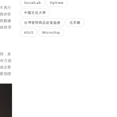
SocialLab
OpView
不再只
中國文化大學
善的管
致數據
台灣發明商品促進協會
北市圖
體績效管
ASUS
Microchip
用，來
等何方面
成企業
要指標