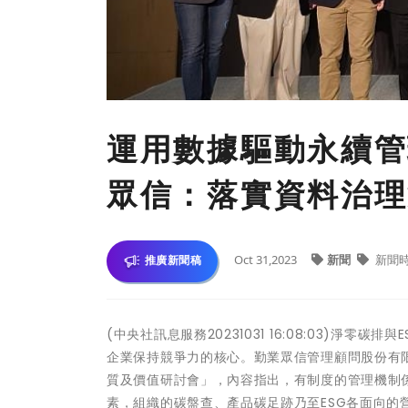
運用數據驅動永續管理
眾信：落實資料治理
Oct 31,2023
新聞
新聞
推廣新聞稿
(中央社訊息服務20231031 16:08:03)淨
企業保持競爭力的核心。勤業眾信管理顧問股份有限公司
質及價值研討會」，內容指出，有制度的管理機制
素，組織的碳盤查、產品碳足跡乃至ESG各面向