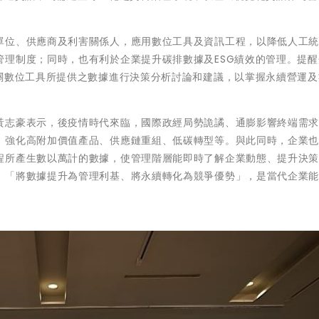
單位、供應商及利害關係人，應用數位工具及資訊工程，以降低人工
管理制度；同時，也有利於企業提升碳排數據及ESG績效的管理。提醒
相關數位工具所提供之數據進行決策分析討論和建議，以掌握永續營運及
黃志豪表示，後疫情時代來臨，國際政經局勢詭譎、通膨影響終端需
：強化高附加價值產品、供應鏈重組、低碳轉型等。與此同時，企業
程所產生數以萬計的數據，使管理階層能即時了解企業動態、提升決
，「將數據提升為管理利基、將永續轉化為競爭優勢」，是當代企業