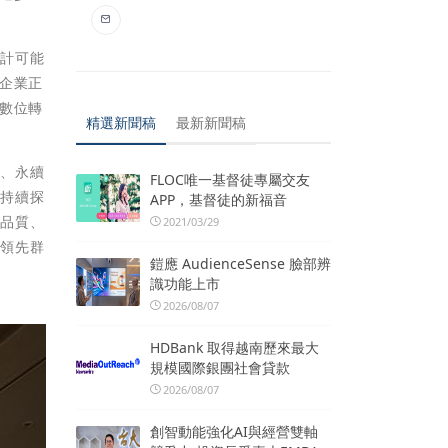
統計可能
企業正
數位轉
精選新聞稿
最新新聞稿
求、永續
FLOC唯一基督徒專屬交友
也持續探
APP，基督徒的新福音
策品質、
2021/03/29
能領先群
鎧應 AudienceSense 臉部辨
識功能上市
2026/08/07
HDBank 取得越南歷來最大
規模國際銀團社會貸款
2026/08/07
創智動能強化AI與經營雙軸