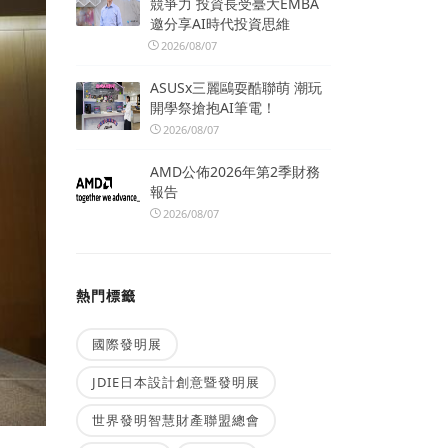
競爭力 投資長受臺大EMBA
邀分享AI時代投資思維
2026/08/07
ASUSx三麗鷗耍酷聯萌 潮玩
開學祭搶抱AI筆電！
2026/08/07
AMD公佈2026年第2季財務
報告
2026/08/07
熱門標籤
國際發明展
JDIE日本設計創意暨發明展
世界發明智慧財產聯盟總會