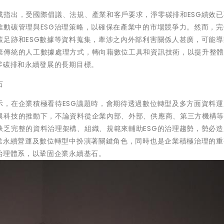
成指出，受國際倡議、法規、產業和客戶要求，淨零碳排和ESG績效已
推動碳管理與ESG治理策略，以確保在產業中的市場競爭力。然而，完
碳足跡和ESG數據等資料蒐集，牽涉之內外部利害關係人甚廣，可能導
棄傳統的人工數據處理方式，轉向藉數位工具和資訊技術，以提升整
零碳排和永續發展的長期目標。
石
示，在企業積極看待ESG議題時，會期待透過數位轉型及多方面資料運
興科技的推動下，不論資料從企業內部、外部、供應商、第三方機構
缺乏完整的資料治理架構、組織、規範來輔助ESG的治理趨勢，勢必造
企業永續營運及數位轉型中扮演著關鍵角色，同時也是企業積極治理的重
治理體系，以鞏固企業永續基石。