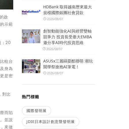
HDBank 取得越南歷來最大
規模國際銀團社會貸款
的啟
2026/08/07
起的示範
創智動能強化AI與經營雙軸
競爭力 投資長受臺大EMBA
邀分享AI時代投資思維
；20
2026/08/07
ASUSx三麗鷗耍酷聯萌 潮玩
來比較台
開學祭搶抱AI筆電！
，及身為
2026/08/07
統更是密
，對比
熱門標籤
國際發明展
後塵而陷
題。並說
JDIE日本設計創意暨發明展
應，來做