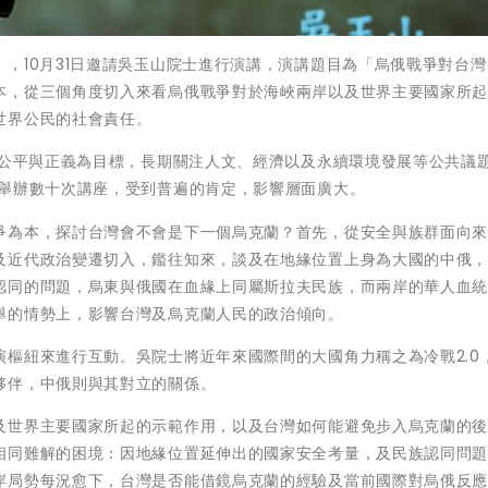
，10月31日邀請吳玉山院士進行演講，演講題目為「烏俄戰爭對台灣
本，從三個角度切入來看烏俄戰爭對於海峽兩岸以及世界主要國家所
世界公民的社會責任。
的公平與正義為目標，長期關注人文、經濟以及永續環境發展等公共議題
功舉辦數十次講座，受到普遍的肯定，影響層面廣大。
爭為本，探討台灣會不會是下一個烏克蘭？首先，從安全與族群面向
及近代政治變遷切入，鑑往知來，談及在地緣位置上身為大國的中俄
認同的問題，烏東與俄國在血緣上同屬斯拉夫民族，而兩岸的華人血
舉的情勢上，影響台灣及烏克蘭人民的政治傾向。
樞紐來進行互動。吳院士將近年來國際間的大國角力稱之為冷戰2.0
夥伴，中俄則與其對立的關係。
及世界主要國家所起的示範作用，以及台灣如何能避免步入烏克蘭的
相同難解的困境：因地緣位置延伸出的國家安全考量，及民族認同問
岸局勢每況愈下，台灣是否能借鏡烏克蘭的經驗及當前國際對烏俄反