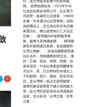
社，是台灣最具影響力的新聞媒
體。 經歷組織改造，1973年中央
社改組為股份有限公司，以企業方
式經營；隨著民主化發展，1996年
依據「中央通訊社設置條例」改制
為財團法人，定位為全民共有的國
家通訊社，獨立超然執行三大法定
任務： ．辦理國內外新聞報導業
啟
務，服務大眾傳播媒體。 ．辦理國
家對外新聞通訊業務，促進國際對
台灣之瞭解。 ．加強與國際新聞通
訊社合作，增進國際新聞交流。 秉
持「正確、領先、客觀、翔實」的
基本原則，中央社專業新聞團隊每
天以中、英、日文即時對外發出上
千則新聞、照片、圖表、影音與資
訊，是台灣唯一多語文新聞媒體，
服務對象從媒體客戶擴大為閱聽大
眾；從台灣民眾延伸至全球僑胞與
讀者，充分扮演「台灣之眼，世界
之窗」。