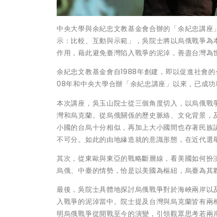
中央大學與余紀忠文教基金會合辦的「余紀忠講座」
示：比較、互動與示範」，吳院士將以烏俄戰爭為
作用，藉此避免臺灣陷入戰爭的泥淖，善盡台灣為
余紀忠文教基金會自1988年創建，即以促進社會
08年和中央大學合辦「余紀忠講座」以來，已成
本次講座，吳玉山院士從三個角度切入，以烏俄戰
灣和烏克蘭。從烏俄關係的歷史脈絡、文化背景，
小國的台烏十分相似，再加上大小國間也存著民族
不可分。如此的由地緣造就的意識形態，在近代選
其次，從東歐與東亞的戰略斷層線，看美國如何扮演
烏俄、中臺的情勢，恰是以美國為樞紐，烏臺為其
最後，吳院士具體地探討烏俄戰爭對於海峽兩岸以
入戰爭的泥淖當中。院士提及台灣與烏克蘭皆有兩
明烏俄戰爭從開戰至今的演變，引領觀眾思考若兩