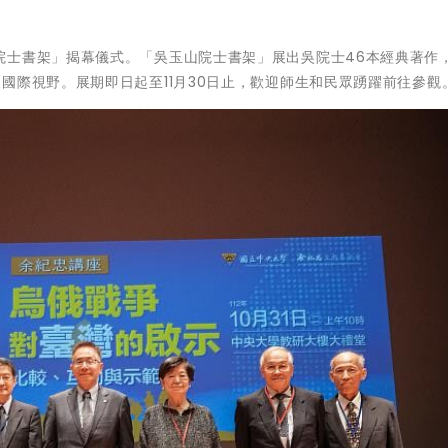
院士書架」揭幕儀式。「吳玉山院士書架」展出吳院士46本經典著作
國際視野。展期即日起至11月30日止，歡迎師生和民眾踴躍前往參觀