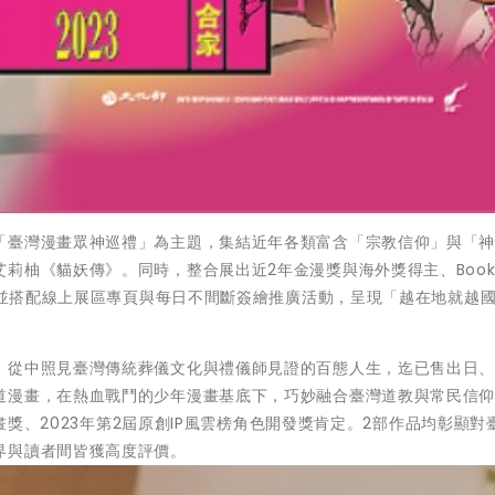
「臺灣漫畫眾神巡禮」為主題，集結近年各類富含「宗教信仰」與「
柚《貓妖傳》。同時，整合展出近2年金漫獎與海外獎得主、Books 
作，並搭配線上展區專頁與每日不間斷簽繪推廣活動，呈現「越在地就越
，從中照見臺灣傳統葬儀文化與禮儀師見證的百態人生，迄已售出日
道漫畫，在熱血戰鬥的少年漫畫基底下，巧妙融合臺灣道教與常民信仰
漫畫獎、2023年第2屆原創IP風雲榜角色開發獎肯定。2部作品均彰顯對
界與讀者間皆獲高度評價。