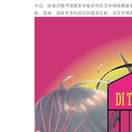
作品。除邀請臺灣漫畫家韋蘺若明及艾莉柚隨團參
動、簽繪、講座等系列節目與觀眾互動，並安排專