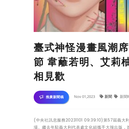
臺式神怪漫畫風潮席
節 韋蘺若明、艾莉
相見歡
Nov 01,2023
新聞
新聞
推廣新聞稿
(中央社訊息服務20231101 09:39:10)第57屆義
場。繼去年駐義大利代表處文化組攜手大辣出版，首