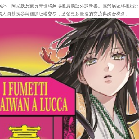
展外，阿尼默及葉長青也將到場推廣義語外譯新書。臺灣展區將推出
業人員赴義參與國際版權交易，激發更多臺漫的交流與媒合機會。