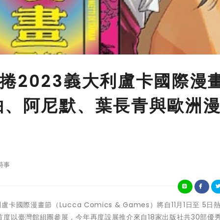
捲2023義大利盧卡國際漫
柚、阿尼默、葉長青與歐洲
時事
大利盧卡國際漫畫節（Lucca Comics & Games）將自11月1日至 5日
度以臺灣館組團參展，今年再度設展推介來自18家出版社共30部優