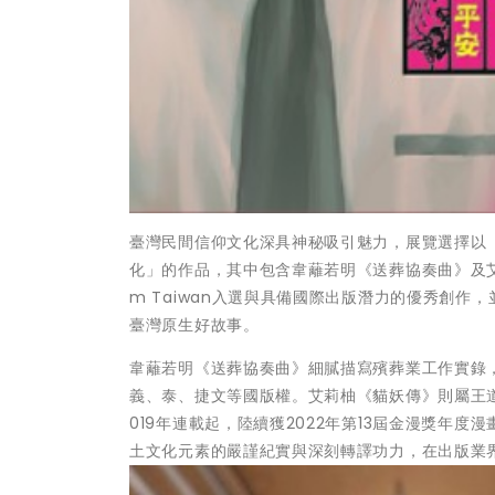
臺灣民間信仰文化深具神秘吸引魅力，展覽選擇以
化」的作品，其中包含韋蘺若明《送葬協奏曲》及艾莉
m Taiwan入選與具備國際出版潛力的優秀創
臺灣原生好故事。
韋蘺若明《送葬協奏曲》細膩描寫殯葬業工作實錄
義、泰、捷文等國版權。艾莉柚《貓妖傳》則屬王
019年連載起，陸續獲2022年第13屆金漫獎年度
土文化元素的嚴謹紀實與深刻轉譯功力，在出版業