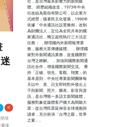
社，是台灣最具影響力的新聞媒
體。 經歷組織改造，1973年中央
社改組為股份有限公司，以企業方
式經營；隨著民主化發展，1996年
依據「中央通訊社設置條例」改制
為財團法人，定位為全民共有的國
家通訊社，獨立超然執行三大法定
任務： ．辦理國內外新聞報導業
畫
務，服務大眾傳播媒體。 ．辦理國
家對外新聞通訊業務，促進國際對
漫迷
台灣之瞭解。 ．加強與國際新聞通
訊社合作，增進國際新聞交流。 秉
持「正確、領先、客觀、翔實」的
基本原則，中央社專業新聞團隊每
天以中、英、日文即時對外發出上
千則新聞、照片、圖表、影音與資
訊，是台灣唯一多語文新聞媒體，
服務對象從媒體客戶擴大為閱聽大
眾；從台灣民眾延伸至全球僑胞與
讀者，充分扮演「台灣之眼，世界
熱鬧登
之窗」。
秀臺漫