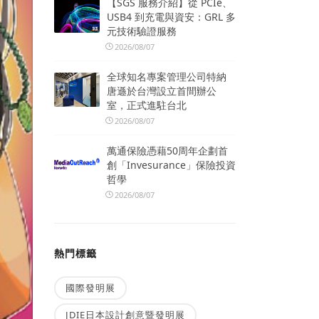
【SGS 服務介紹】從 PCIe、
USB4 到充電與資安：GRL 多
元技術驗證服務
2026/08/07
全球知名專案管理公司特納
唐遜於台灣設立首間辦公
室，正式進駐台北
2026/08/07
萬通保險憑藉50周年企劃首
創「Invesurance」保險投資
哲學
2026/08/07
熱門標籤
國際發明展
JDIE日本設計創意暨發明展