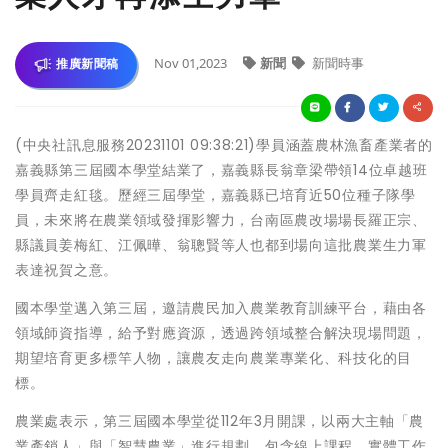
Nov 01,2023
新聞
新聞時事
推廣新聞稿
(中央社訊息服務20231101 09:38:21)學員涵蓋農林漁畜產業者的
嘉義縣第三屆國本學堂結業了，嘉義縣長翁章梁帶領14位卓越班
學員齊走紅毯。歷經三屆學堂，嘉義縣已培育近50位種子隊學
員，未來將在農業領域發揮影響力，台南區農改場場長羅正宗、
縣議員姜梅紅、江佩曄、翁聰賢等人也都到場向這批農業生力軍
表達祝賀之意。
國本學堂邁入第三屆，邀請農民加入農業教育訓練平台，藉由各
領域師資指導，給予對應資源，透過跨領域整合解決現場問題，
期望培育更多標竿人物，讓農友走向農業專業化、科技化的目
標。
農業處表示，第三屆國本學堂從112年3月開課，以兩大主軸「農
業產銷人」與「智慧農業」進行規劃，包含線上課程、實體工作