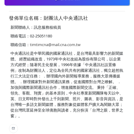
發佈單位名稱：財團法人中央通訊社
新聞聯絡人：訊息服務核稿員
聯絡電話：02-25051180
聯絡信箱：
timtimcna@mail.cna.com.tw
中央通訊社是中華民國的國家通訊社，是台灣最具影響力的新聞媒
體。 經歷組織改造，1973年中央社改組為股份有限公司，以企業
方式經營；隨著民主化發展，1996年依據「中央通訊社設置條
例」改制為財團法人，定位為全民共有的國家通訊社，獨立超然執
行三大法定任務： ．辦理國內外新聞報導業務，服務大眾傳播媒
體。 ．辦理國家對外新聞通訊業務，促進國際對台灣之瞭解。 ．
加強與國際新聞通訊社合作，增進國際新聞交流。 秉持「正確、
領先、客觀、翔實」的基本原則，中央社專業新聞團隊每天以中、
英、日文即時對外發出上千則新聞、照片、圖表、影音與資訊，是
台灣唯一多語文新聞媒體，服務對象從媒體客戶擴大為閱聽大眾；
從台灣民眾延伸至全球僑胞與讀者，充分扮演「台灣之眼，世界之
窗」。