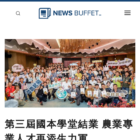
回到首頁
新聞稿分類
登入
刊登
第三屆國本學堂結業 農業專
業人才再添生力軍