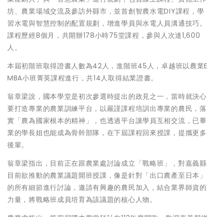
坊、農業場域交流及參訪外縣市，並首創智農水電DIY課程，學
習水電與智慧控制的配置規劃，增進學員與水電人員溝通技巧。
課程歷經8個月，共開辦178小時75堂課程，參與人次達1,600
人。
本屆初階班取得證書人數為42人，進階班45人，卓越班以農業E
MBA小班菁英課程進行，共14人取得結業證書。
翁章梁說，國本學堂是初次參選時提出的政見之一，當時就決心
要打造專業的農業訓練平台，以嚴謹課程培訓出專業的農民，落
實「農為國家根本的精神」，也透過平台讓學員互相交流，已畢
業的學長姐也能成為骨幹部隊，在下屆課程回來授課，提攜更多
後輩。
翁章梁指出，目前正在跟農業處討論成立「戰略班」，對嘉義縣
目前欲推動的農業議題開班授課，像是針對「出口農產至日本」
的所有細節進行討論，邀請有興趣的農民加入，結合業界師資的
力量，將戰略班成員培育為該議題的核心人物。