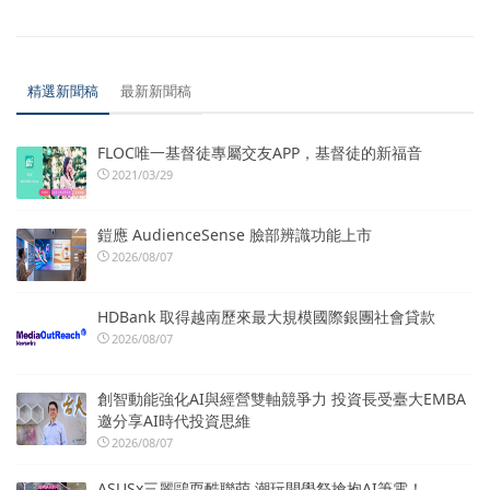
精選新聞稿
最新新聞稿
FLOC唯一基督徒專屬交友APP，基督徒的新福音
2021/03/29
鎧應 AudienceSense 臉部辨識功能上市
2026/08/07
HDBank 取得越南歷來最大規模國際銀團社會貸款
2026/08/07
創智動能強化AI與經營雙軸競爭力 投資長受臺大EMBA
邀分享AI時代投資思維
2026/08/07
ASUSx三麗鷗耍酷聯萌 潮玩開學祭搶抱AI筆電！