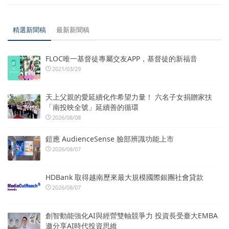
精選新聞稿
最新新聞稿
FLOC唯一基督徒專屬交友APP，基督徒的新福音
2021/03/29
天上父親的愛延續化作希望力量！ 六名子女捐贈家扶
「南投映全號」延續善的循環
2026/08/08
鎧應 AudienceSense 臉部辨識功能上市
2026/08/07
HDBank 取得越南歷來最大規模國際銀團社會貸款
2026/08/07
創智動能強化AI與經營雙軸競爭力 投資長受臺大EMBA
邀分享AI時代投資思維