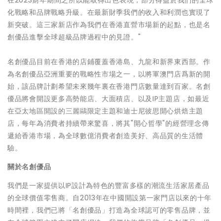
化戰略和品牌戰略升級。在最新財季我們的收入和利潤也實現了
新突破。這三家新店作為我們在香港直營市場新的起點，也是名
創優品進擊全球超級品牌過程中的見證。"
名創優品目前在香港的店鋪覆蓋香港島、九龍和新界東西部。作
為名創優品亞洲重要的戰略性市場之一，以將軍澳門店爲新的開
始，該品牌計劃希望未來幾年裏在香港門店數量達到百家。名創
優品將會開設更多高勢能店、大面積店、以及IP主題店，如最近
在亞太地區開設的三麗鷗限定主題和迪士尼彼思開心烘焙主題
店，每年為消費者持續帶來驚喜，將其"開心哲學"的經營理念傳
遞給香港市場，為全球數億消費者創造美好、高品質的生活體
驗。
關於名創優品
我們是一家提供以IP設計為特色的豐富多樣的潮流生活家居產品
的全球價值零售商。自2013年在中國開設第一家門店以來的十年
時間裡，我們已將「名創優品」打造為全球認可的零售品牌，並