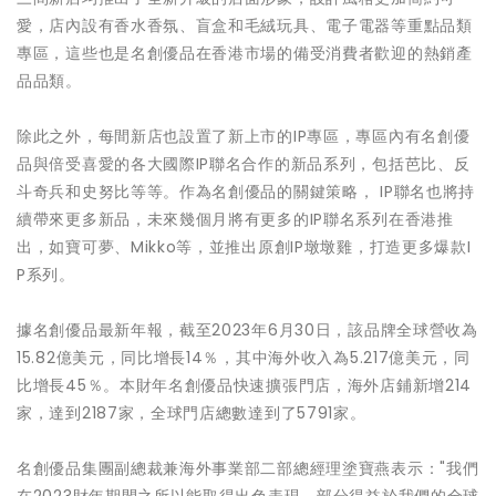
愛，店內設有香水香氛、盲盒和毛絨玩具、電子電器等重點品類
專區，這些也是名創優品在香港市場的備受消費者歡迎的熱銷產
品品類。
除此之外，每間新店也設置了新上市的IP專區，專區內有名創優
品與倍受喜愛的各大國際IP聯名合作的新品系列，包括芭比、反
斗奇兵和史努比等等。作為名創優品的關鍵策略， IP聯名也將持
續帶來更多新品，未來幾個月將有更多的IP聯名系列在香港推
出，如寶可夢、Mikko等，並推出原創IP墩墩雞，打造更多爆款I
P系列。
據名創優品最新年報，截至2023年6月30日，該品牌全球營收為
15.82億美元，同比增長14％，其中海外收入為5.217億美元，同
比增長45％。本財年名創優品快速擴張門店，海外店鋪新增214
家，達到2187家，全球門店總數達到了5791家。
名創優品集團副總裁兼海外事業部二部總經理塗寶燕表示："我們
在2023財年期間之所以能取得出色表現，部分得益於我們的全球