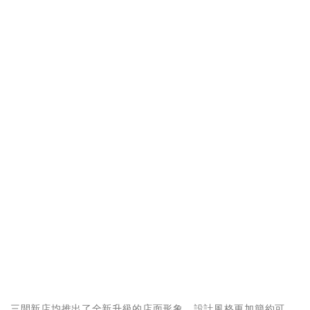
三間新店均推出了全新升級的店面形象，設計風格更加簡約可