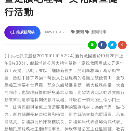
行活動
Nov 01,2023
新聞
新聞時事
推廣新聞稿
(中央社訊息服務20231101 10:57:24)新竹救國團於10月28日上
午9時30分，假新埔鎮公所大禮堂舉辦「慶祝救國團成立71週年
義工表揚」活動，並以「翻轉新視界，開創新格局」為活動主
題，活動中除了表揚平時投入公益服務的各類型績優義工，並鼓
勵義工也要有世界觀，配合永續發展目標，擴大服務能量，大會
的同時，也辦理關懷歡呼兒募款活動，期望透過此活動以實際行
動來幫助這群需長期依賴呼吸器、呼吸在一瞬間的生命小鬥士
們，提供照顧與治療上所需要用到的醫療耗材，為他們盡一點心
力，新竹縣縣長秘書楊興和秘書、新竹縣議會蔡志環議員、呂婉
庭議員、新埔鎮公所陳英樓鎮長、新埔鎮民代表會邱炳戊代表、
新埔民眾服務社王繼緯理事長、徐欣瑩辦公室主任溫凱荏、教育