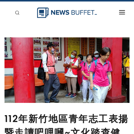
回到首頁
新聞稿分類
登入
刊登
112年新竹地區青年志工表揚
暨走讀吧哩嘓~文化踏查健