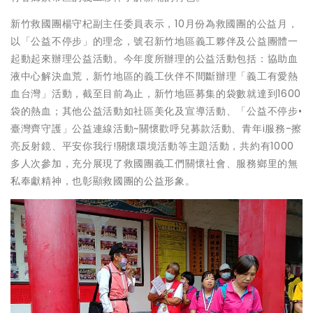
新竹救國團楊守杞副主任委員表示，10月份為救國團的公益月，
以「公益不停步」的理念，號召新竹地區義工夥伴及公益團體一
起動起來辦理公益活動。今年度所辦理的公益活動包括：協助血
液中心解決血荒，新竹地區的義工伙伴不間斷辦理「義工有愛熱
血台灣」活動，截至目前為止，新竹地區募集的袋數就達到1600
袋的熱血；其他公益活動如社區美化及宣導活動、「公益不停步•
臺灣齊守護」公益連線活動~關懷歡呼兒募款活動、青年i服務-擦
亮反射鏡、平安你我行!關懷環境活動等主題活動，共約有1000
多人次參加，充分展現了救國團義工們關懷社會、服務鄉里的無
私奉獻精神，也彰顯救國團的公益形象。