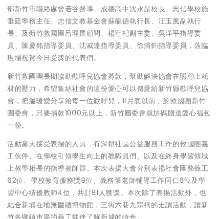
部新竹市聯絡處曾若谷督導、成德高中沈永昆校長、忠信學校施
垂廷學務主任、忠信文教基金會蘇龍德執行長、汪玉風副執行
長、及新竹救國團呂理展顧問、楊守杞副主委、吳洋平指導委
員、陳慶銘指導委員、沈威達指導委員、徐清鈞指導委員，蒞臨
現場祝賀今日受獎的代表們。
新竹救國團長期協助歡呼兒協會募款，幫助解決協會在照顧上耗
材的壓力，希望集結社會的這份愛心可以傳愛給新竹縣歡呼兒協
會，把溫暖愛分享給每一位歡呼兒，11月底以前，於救國團新竹
團委會，只要捐款1000元以上，新竹團委會就加碼贈送愛心福包
一份。
活動當天接受表揚的人員，有深耕社區公益服務工作的救國團義
工伙伴、在學校引領學生向上的教職員們、以及在終身學習領域
上教學相長的指導教師群。本次表揚大會分別表揚社會團務義工
62位、學校教育服務獎9位、義務張老師輔導工作同仁6位及學
習中心績優教師4位，共計81人獲獎。本次除了表揚活動外，也
結合新埔在地無圍牆博物館，三街六巷九宗祠的走讀活動，讓新
竹各鄉鎮市區的義工夥伴了解新埔的特色。