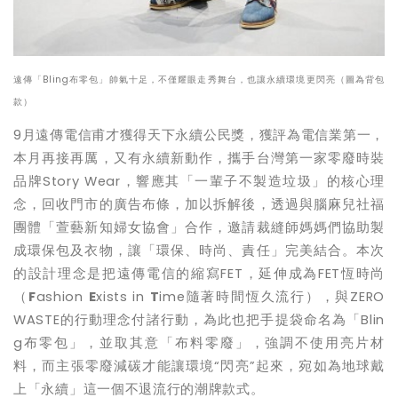
遠傳「Bling布零包」帥氣十足，不僅耀眼走秀舞台，也讓永續環境更閃亮（圖為背包
款）
9
月遠傳電信甫才獲得天下永續公民獎，獲評為電信業第一，
本月再接再厲，又有永續新動作，攜手台灣第一家零廢時裝
品牌Story Wear，響應其「一輩子不製造垃圾」的核心理
念，回收門市的廣告布條，加以拆解後，透過與腦麻兒社福
團體「萱藝新知婦女協會」合作，邀請裁縫師媽媽們協助製
成環保包及衣物，讓「環保、時尚、責任」完美結合。本次
的設計理念是把遠傳電信的縮寫FET，延伸成為FET恆時尚
（
F
ashion
E
xists in
T
ime隨著時間恆久流行），與ZERO
WASTE的行動理念付諸行動，為此也把手提袋命名為「Blin
g布零包」，並取其意「布料零廢」，強調不使用亮片材
料，而主張零廢減碳才能讓環境“閃亮”起來，宛如為地球戴
上「永續」這一個不退流行的潮牌款式。