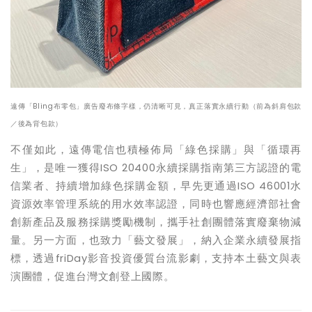
遠傳「Bling布零包」廣告廢布條字樣，仍清晰可見，真正落實永續行動（前為斜肩包款
／後為背包款）
不僅如此，遠傳電信也積極佈局「綠色採購」與「循環再
生」，是唯一獲得ISO 20400永續採購指南第三方認證的電
信業者、持續增加綠色採購金額，早先更通過ISO 46001水
資源效率管理系統的用水效率認證，同時也響應經濟部社會
創新產品及服務採購獎勵機制，攜手社創團體落實廢棄物減
量。另一方面，也致力「藝文發展」，納入企業永續發展指
標，透過friDay影音投資優質台流影劇，支持本土藝文與表
演團體，促進台灣文創登上國際。