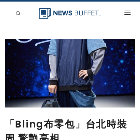
回到首頁
新聞稿分類
登入
刊登
「Bling布零包」台北時裝
周 驚艷亮相