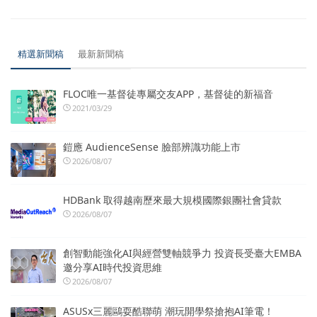
精選新聞稿
最新新聞稿
FLOC唯一基督徒專屬交友APP，基督徒的新福音
2021/03/29
鎧應 AudienceSense 臉部辨識功能上市
2026/08/07
HDBank 取得越南歷來最大規模國際銀團社會貸款
2026/08/07
創智動能強化AI與經營雙軸競爭力 投資長受臺大EMBA
邀分享AI時代投資思維
2026/08/07
ASUSx三麗鷗耍酷聯萌 潮玩開學祭搶抱AI筆電！