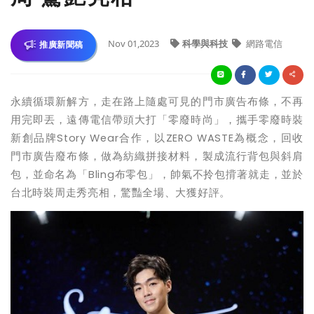
Nov 01,2023
科學與科技
網路電信
推廣新聞稿
永續循環新解方，走在路上隨處可見的門市廣告布條，不再
用完即丟，遠傳電信帶頭大打「零廢時尚」，攜手零廢時裝
新創品牌Story Wear合作，以ZERO WASTE為概念，回收
門市廣告廢布條，做為紡織拼接材料，製成流行背包與斜肩
包，並命名為「Bling布零包」，帥氣不拎包揹著就走，並於
台北時裝周走秀亮相，驚豔全場、大獲好評。