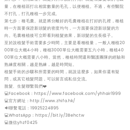
量，在種植區打出相當數量的毛孔，以便種植。不過，有些醫院
不打孔，打孔種植一步完成。
第七步：種毛囊。就是將分離好的毛囊種植在打好的孔裡，種植
時一方面要保證新頭髮的密度均勻，一方面要保證新頭髮的方
向。毛囊種植後可立即看到植髮效果，新頭髮的生長樣子。
至於說植髮手術需要多少時間，主要是看種植量，一般人種植20
00單位大概4小時，種植3000單位大概需要五六小時，種植40
00單位大概需要八小時。當然，種植時間還和醫護團隊的經驗和
熟練度相關，越是熟練，越是時間短。
植髮手術的步驟和所需要的時間，就說這麼多，如果你還有疑
問，或其它植髮問題，可以留言或私信交流。
脫髮、生髮聯繫我們❤️
💻Facebook：https://www.facebook.com/yhhair1999
💻官方網址：http://www.zhifa.hk/
️🔊聯繫電話：19925224895
💻WhatsApp：https://bit.ly/3Behctw
💻微信yhzf0425