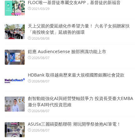
FLOC唯一基督徒專屬交友APP，基督徒的新福音
2021/03/29
天上父親的愛延續化作希望力量！ 六名子女捐贈家扶
「南投映全號」延續善的循環
2026/08/08
鎧應 AudienceSense 臉部辨識功能上市
2026/08/07
HDBank 取得越南歷來最大規模國際銀團社會貸款
2026/08/07
創智動能強化AI與經營雙軸競爭力 投資長受臺大EMBA
邀分享AI時代投資思維
2026/08/07
ASUSx三麗鷗耍酷聯萌 潮玩開學祭搶抱AI筆電！
2026/08/07