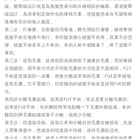
線。髮際線設計就是為脫髮患者勾勒出種植區的輪廓。通過髮際
線設計，為患者制定個性化的移植方案，使脫髮患者在毛髮移植
後擁有良好的個人氣質。
第二步：打麻藥。在取髮區消毒後，醫生開始打麻藥，確保整個
植髮手術在無痛中進行。有些髮友擔心植髮手術疼，其實不必恐
懼，植髮手術基本上不疼的，有的人術中都睡著了，疼了是睡不
著的。
第三步：提取毛囊。從後枕部或兩側取下健康的毛囊，用於種植
在脫髮區。因手術方式的不同取毛囊的方式也是不盡相同，FUT
手術是從後面割一皮瓣，然後分離成單個的毛囊；FUE是單個地
提取毛囊，它不需開刀，目前國內的植髮手術多是採用FUE的辦
法。
第四步分離毛囊組織。如果是FUT手術，肯定是要分離毛囊的。
如果是FUE手術，有的醫院簡單地剝離一下毛囊外圍組織，有的
醫院則將毛囊組織留著不分離，或很少分離。
第五步：恆溫箱培植。提取出來和分離好的毛囊在種植前，先放
入營養液盤中，然後放到恆溫箱中培植，保持毛囊的活性。
第六步：毛孔重塑。就是人們常說的打孔。就是根據提取的毛囊