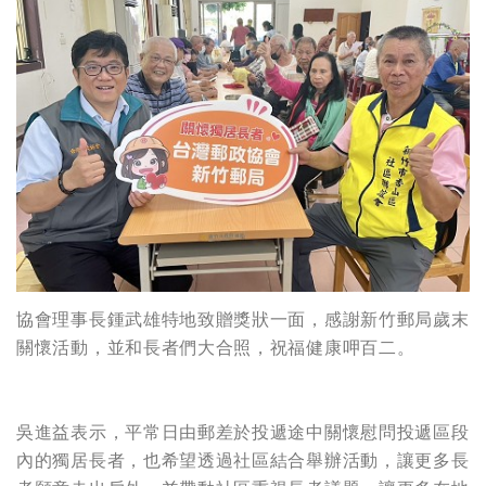
協會理事長鍾武雄特地致贈獎狀一面，感謝新竹郵局歲末
關懷活動，並和長者們大合照，祝福健康呷百二。
吳進益表示，平常日由郵差於投遞途中關懷慰問投遞區段
內的獨居長者，也希望透過社區結合舉辦活動，讓更多長