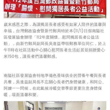
歲末感恩之際，為讓獨居長者感受有如家人陪伴的溫馨與
幸福，台灣郵政協會暨新竹郵局特於本(11/1)日假南隘社
區發展協會辦理「112年度關懷、慰問獨居長者公益活
動」，由新竹郵局副局長吳進益帶領郵務單位同仁，於上
午11時在社區活動中心關心慰問長者生活起居並捐贈愛心
米150包，讓長者們溫馨郵感。
南隘社區發展協會特地準備色香味俱全的營養午餐與長者
共餐，吳進益副局長不忘關心長者們身體健康，和阿公、
阿嬤一一問候，在此氣候冷暖交替季節更要注意身體保
暖，場面溫馨和樂。