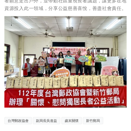
者願意走出戶外，並帶動社區重視長者議題，讓更多在地
資源投入此一領域，分享公益慈善喜悅，善盡社會責任。
台灣郵政協會
副局長吳進益
歲末關懷
新竹郵局