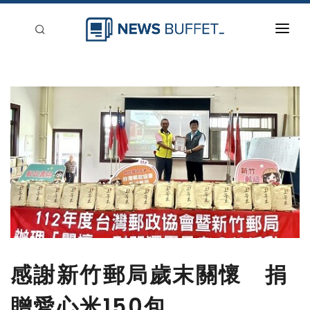
回到首頁
新聞稿分類
登入
刊登
感謝新竹郵局歲末關懷 捐
贈愛心米150包