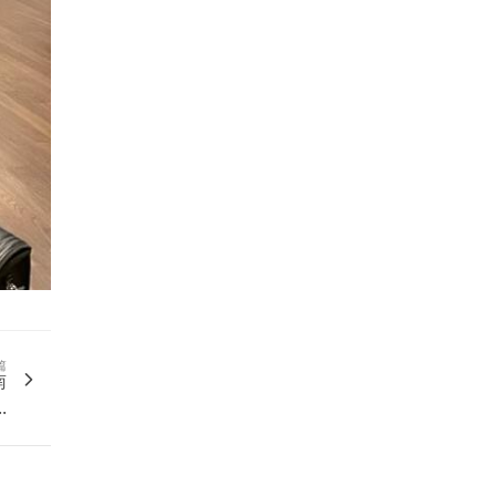
篇
南
.