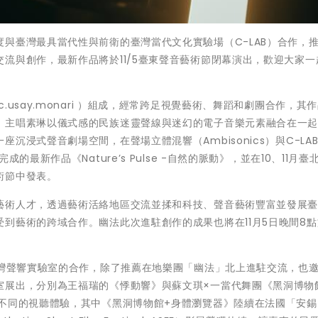
與臺灣最具當代性與前衛的臺灣當代文化實驗場（C-LAB）合作，
流與創作，最新作品將於11/5臺東聲音藝術節閉幕演出，歡迎大家一
usay.monari ）組成，經常跨足視覺藝術、舞蹈和劇團合作，其
，主唱素琳以儀式感的⺠族迷靈聲線與迷幻的電子音樂元素融合在一
沉浸式聲音劇場空間，在聲場立體混響（Ambisonics）與C-LA
最新作品《Nature’s Pulse -自然的脈動》，並在10、11月臺
術節中發表。
藝術人才，透過藝術活絡地區交流並揉和科技、聲音藝術豐富並發展
到藝術的跨域合作。幽法此次進駐創作的成果也將在11月5日晚間8
臺灣聲響實驗室的合作，除了推薦在地樂團「幽法」北上進駐交流，也
室展出，分別為王福瑞的《悸動響》與蘇文琪×一當代舞團《黑洞博物
來不同的視聽體驗，其中《黑洞博物館+身體瀏覽器》陸續在法國「安錫