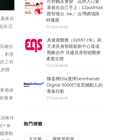
社群觸及會變，品牌入口要
掌握在自己手上：Cloudmax
匯智推出 .tw／.台灣網域限
推薦來自
時優惠
起在沉
2026/08/06
真健康醫療（02697.HK）與
天津具身智能創新中心達成
作品融合
戰略合作 共建具身智能醫療
起，創造
產業生態
B的工程
2026/08/06
北的聲
陳嘉樺Ella選擇Sennheiser
Digital 6000打造震撼動人的
臺東藝術
青春狂歡
點於臺東
2026/08/06
邀請兩件
熱門標籤
館+身
國際動
北市圖
國際發明展