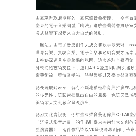
由臺東縣政府舉辦的「臺東聲音藝術節」，今年首度
臺東的電子音樂團體「幽法」進駐臺灣聲響實驗室交
浸式聲響下感受來自大自然的脈動。
「幽法」由電子音樂創作人成文和歌手章素琳（mic.
世界音樂、實驗音樂、電子音樂和迷幻音樂等元素
出神秘深邃且空靈悠揚的氛圍。這次進駐全臺灣第一座
師軟硬體技術支援下，運用49.4聲道喇叭陣列後所完成的
響藝術節、聲徜音樂節、詩與聲響以及臺東聲音藝
縣長饒慶鈴表示，縣府不斷地積極培育與推廣在地
的多元性，讓藝術撞擊出自由的風采，也讓民眾感受
美術館大文創教室呈現演出。
縣府文化處說明，今年臺東聲音藝術節與C-LAB
「沉浸式影音計畫」的作品到臺東美術館大文創教
體瀏覽器》，兩件作品皆以VR呈現跨界創作，帶