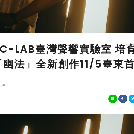
-LAB臺灣聲響實驗室 培
幽法」全新創作11/5臺東
時事