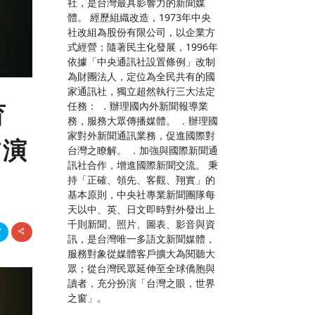
社，是台灣最具影響力的新聞媒
體。 經歷組織改造，1973年中央
社改組為股份有限公司，以企業方
式經營；隨著民主化發展，1996年
依據「中央通訊社設置條例」改制
為財團法人，定位為全民共有的國
家通訊社，獨立超然執行三大法定
任務： ．辦理國內外新聞報導業
育
務，服務大眾傳播媒體。 ．辦理國
家對外新聞通訊業務，促進國際對
首演
台灣之瞭解。 ．加強與國際新聞通
訊社合作，增進國際新聞交流。 秉
持「正確、領先、客觀、翔實」的
基本原則，中央社專業新聞團隊每
天以中、英、日文即時對外發出上
千則新聞、照片、圖表、影音與資
訊，是台灣唯一多語文新聞媒體，
服務對象從媒體客戶擴大為閱聽大
眾；從台灣民眾延伸至全球僑胞與
讀者，充分扮演「台灣之眼，世界
之窗」。