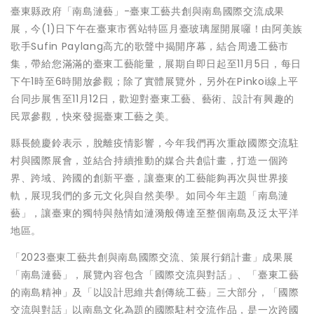
臺東縣政府「南島漣藝」-臺東工藝共創與南島國際交流成果
展，今(1)日下午在臺東市舊站特區月臺玻璃屋開展囉！由阿美族
歌手Sufin Paylang高亢的歌聲中揭開序幕，結合周邊工藝市
集，帶給您滿滿的臺東工藝能量，展期自即日起至11月5日，每日
下午1時至6時開放參觀；除了實體展覽外，另外在Pinkoi線上平
台同步展售至11月12日，歡迎對臺東工藝、藝術、設計有興趣的
民眾參觀，快來發掘臺東工藝之美。
縣長饒慶鈴表示，脫離疫情影響，今年我們再次重啟國際交流駐
村與國際展會，並結合持續推動的媒合共創計畫，打造一個跨
界、跨域、跨國的創新平臺，讓臺東的工藝能夠再次與世界接
軌，展現我們的多元文化與自然美學。如同今年主題「南島漣
藝」，讓臺東的獨特與熱情如漣漪般傳達至整個南島及泛太平洋
地區。
「2023臺東工藝共創與南島國際交流、策展行銷計畫」成果展
「南島漣藝」，展覽內容包含「國際交流與對話」、「臺東工藝
的南島精神」及「以設計思維共創傳統工藝」三大部分，「國際
交流與對話」以南島文化為題的國際駐村交流作品，是一次跨國