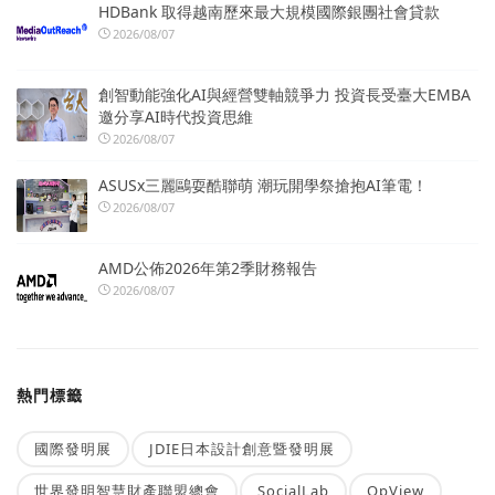
HDBank 取得越南歷來最大規模國際銀團社會貸款
2026/08/07
創智動能強化AI與經營雙軸競爭力 投資長受臺大EMBA
邀分享AI時代投資思維
2026/08/07
ASUSx三麗鷗耍酷聯萌 潮玩開學祭搶抱AI筆電！
2026/08/07
AMD公佈2026年第2季財務報告
2026/08/07
熱門標籤
國際發明展
JDIE日本設計創意暨發明展
世界發明智慧財產聯盟總會
SocialLab
OpView