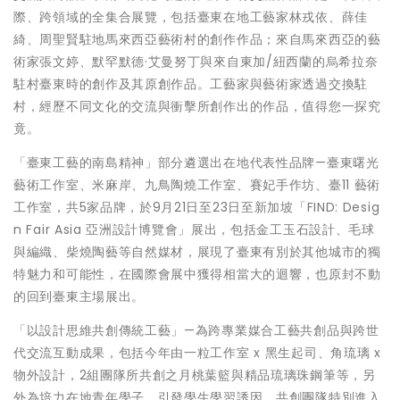
際、跨領域的全集合展覽，包括臺東在地工藝家林戎依、薛佳
綺、周聖賢駐地馬來西亞藝術村的創作作品；來自馬來西亞的藝
術家張文婷、默罕默德·艾曼努丁與來自東加/紐西蘭的烏希拉奈
駐村臺東時的創作及其原創作品。工藝家與藝術家透過交換駐
村，經歷不同文化的交流與衝擊所創作出的作品，值得您一探究
竟。
「臺東工藝的南島精神」部分遴選出在地代表性品牌—臺東曙光
藝術工作室、米麻岸、九鳥陶燒工作室、賽妃手作坊、臺11 藝術
工作室，共5家品牌，於9月21日至23日至新加坡「FIND: Desig
n Fair Asia 亞洲設計博覽會」展出，包括金工玉石設計、毛球
與編織、柴燒陶藝等自然媒材，展現了臺東有別於其他城市的獨
特魅力和可能性，在國際會展中獲得相當大的迴響，也原封不動
的回到臺東主場展出。
「以設計思維共創傳統工藝」—為跨專業媒合工藝共創品與跨世
代交流互動成果，包括今年由一粒工作室 x 黑生起司、角琉璃 x
物外設計，2組團隊所共創之月桃葉籃與精品琉璃珠鋼筆等，另
外為培力在地青年學子，引發學生學習誘因，共創團隊特別進入