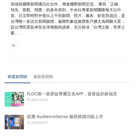
加強與國際新聞通訊社合作，增進國際新聞交流。 秉持「正確、
領先、客觀、翔實」的基本原則，中央社專業新聞團隊每天以中、
英、日文即時對外發出上千則新聞、照片、圖表、影音與資訊，是
台灣唯一多語文新聞媒體，服務對象從媒體客戶擴大為閱聽大眾；
從台灣民眾延伸至全球僑胞與讀者，充分扮演「台灣之眼，世界之
窗」。
精選新聞稿
最新新聞稿
FLOC唯一基督徒專屬交友APP，基督徒的新福音
2021/03/29
鎧應 AudienceSense 臉部辨識功能上市
2026/08/07