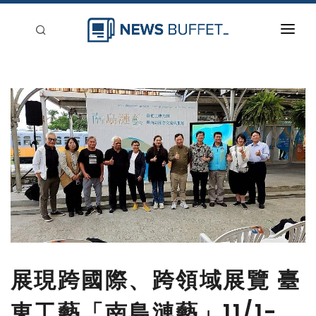
回到首頁
新聞稿分類
登入
刊登
展現跨國際、跨領域展覽 臺
東工藝「南島漣藝」11/1-