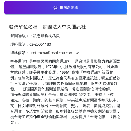
推廣新聞稿
發佈單位名稱：財團法人中央通訊社
新聞聯絡人：訊息服務核稿員
聯絡電話：02-25051180
聯絡信箱：
timtimcna@mail.cna.com.tw
中央通訊社是中華民國的國家通訊社，是台灣最具影響力的新聞媒
體。 經歷組織改造，1973年中央社改組為股份有限公司，以企業
方式經營；隨著民主化發展，1996年依據「中央通訊社設置條
例」改制為財團法人，定位為全民共有的國家通訊社，獨立超然執
行三大法定任務： ．辦理國內外新聞報導業務，服務大眾傳播媒
體。 ．辦理國家對外新聞通訊業務，促進國際對台灣之瞭解。 ．
加強與國際新聞通訊社合作，增進國際新聞交流。 秉持「正確、
領先、客觀、翔實」的基本原則，中央社專業新聞團隊每天以中、
英、日文即時對外發出上千則新聞、照片、圖表、影音與資訊，是
台灣唯一多語文新聞媒體，服務對象從媒體客戶擴大為閱聽大眾；
從台灣民眾延伸至全球僑胞與讀者，充分扮演「台灣之眼，世界之
窗」。