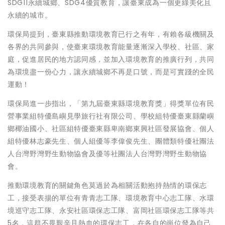
SDG11永續城鄉、SDG4優質教育，讓臺東成為一個更綠美化且
永續的城市。
環保局提到，臺東縣推動環境教育已行之有年，有賴各級機關及
各界的共同參與，使臺東環境教育能量逐漸深入學校、社區、家
庭，促進居民的地方認同感，並加入環境教育的推廣行列，共同
為環境盡一份心力，讓永續城鄉不再是口號，而是可實踐的全民
運動！
環保局進一步指出，「第九屆臺東縣環境教育獎」得獎單位有民
營事業組特優島嶼見學旅行社有限公司、學校組特優臺東縣蘭嶼
鄉椰油國小、社區組特優臺東縣卑南鄉東興社區發展協會、個人
組特優林志豪先生、個人組優等李偉俊先生、團體類特優社團法
人台灣野灣野生動物協會及優等社團法人台灣野灣野生動物協
會。
推動環境教育的關鍵角色莫過於為相關活動抱持熱情的環保志
工，接受表揚的單位有青青志工隊、環境教育中心志工隊、水環
境巡守志工隊、永安社區環保志工隊、富岡社區環保志工隊等共
5名，這群不畏艱辛且熱血的環保志工，在各自的崗位發為自己