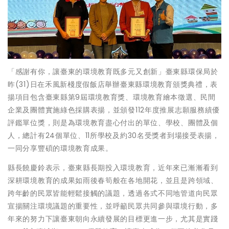
「感謝有你，讓臺東的環境教育既多元又創新」臺東縣環保局於
昨(31)日在禾風新棧度假飯店舉辦臺東縣環境教育頒獎典禮，表
揚項目包含臺東縣第9屆環境教育獎、環境教育繪本徵選、民間
企業及團體實施綠色採購表揚，並頒發112年度推展志願服務績優
評鑑單位獎，則是為環境教育盡心付出的單位、學校、團體及個
人，總計有24個單位、11所學校及約30名受獎者到場接受表揚，
一同分享豐碩的環境教育成果。
縣長饒慶鈴表示，臺東縣長期投入環境教育，近年來已漸漸看到
深耕環境教育的成果如雨後春筍般在各地開花，並且是跨領域、
跨年齡的民眾皆能輕鬆接觸的議題，透過各式不同地管道向民眾
宣揚關注環境議題的重要性，並呼籲民眾共同參與環境行動，多
年來的努力下讓臺東朝向永續發展的目標更進一步，尤其是實踐