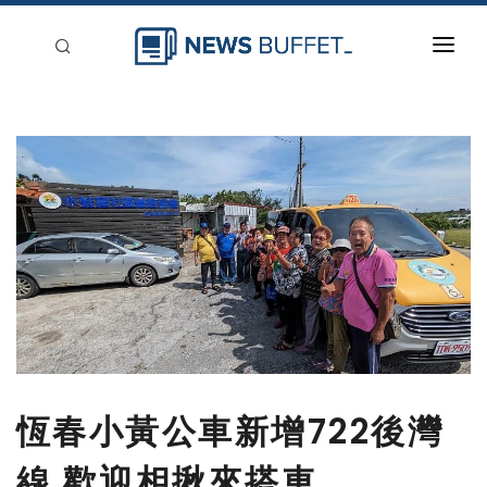
回到首頁
新聞稿分類
登入
刊登
恆春小黃公車新增722後灣
線 歡迎相揪來搭車