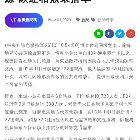
Nov 01,2023
新聞
新聞時事
推廣新聞稿
(中央社訊息服務20231101 16:54:50)恆春位處國境之南，偏鄉
地區公共運輸資源不足，恆春小黃公車自110年通車兩年多以來，
深受恆春在地居民歡迎，屏東縣政府持續因應在地民情滾動調整
路線，自112年11月1日起增加722後灣線，也大幅調整720社頂線
班次，以補足因地形所導致的公共運輸缺口，提供民眾便利且安
全可靠的選擇。
恆春、車城小黃公車原有6條路線，111年服務10,723人次，112年
統計至9月已服務14,338人次，考量需求日益增多且萬里桐地區
運量已穩定，縣府邀集地方代表會勘後，自112年11月1日起新增7
22後灣線、調整720社頂線因應在地需求增加支線服務，以服務
更多民眾至恆春鎮上採買及就醫等交通需求。
小黃公車行經的站點非常便民，涵蓋多處醫院、公園、宮廟、社