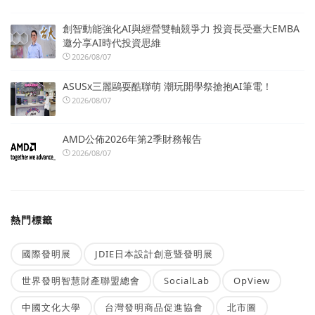
創智動能強化AI與經營雙軸競爭力 投資長受臺大EMBA
邀分享AI時代投資思維
2026/08/07
ASUSx三麗鷗耍酷聯萌 潮玩開學祭搶抱AI筆電！
2026/08/07
AMD公佈2026年第2季財務報告
2026/08/07
熱門標籤
國際發明展
JDIE日本設計創意暨發明展
世界發明智慧財產聯盟總會
SocialLab
OpView
中國文化大學
台灣發明商品促進協會
北市圖