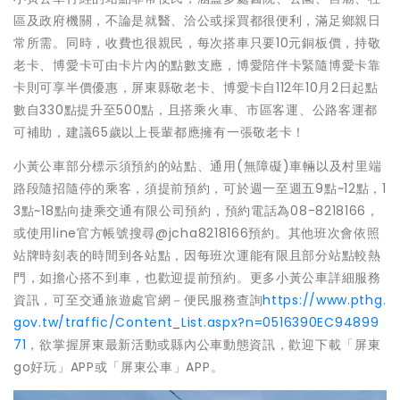
區及政府機關，不論是就醫、洽公或採買都很便利，滿足鄉親日
常所需。同時，收費也很親民，每次搭車只要10元銅板價，持敬
老卡、博愛卡可由卡片內的點數支應，博愛陪伴卡緊隨博愛卡靠
卡則可享半價優惠，屏東縣敬老卡、博愛卡自112年10月2日起點
數自330點提升至500點，且搭乘火車、市區客運、公路客運都
可補助，建議65歲以上長輩都應擁有一張敬老卡！
小黃公車部分標示須預約的站點、通用(無障礙)車輛以及村里端
路段隨招隨停的乘客，須提前預約，可於週一至週五9點~12點，1
3點~18點向捷乘交通有限公司預約，預約電話為08-8218166，
或使用line官方帳號搜尋@jcha8218166預約。其他班次會依照
站牌時刻表的時間到各站點，因每班次運能有限且部分站點較熱
門，如擔心搭不到車，也歡迎提前預約。更多小黃公車詳細服務
資訊，可至交通旅遊處官網－便民服務查詢
https://www.pthg.
gov.tw/traffic/Content_List.aspx?n=0516390EC94899
71
，欲掌握屏東最新活動或縣內公車動態資訊，歡迎下載「屏東
go好玩」APP或「屏東公車」APP。