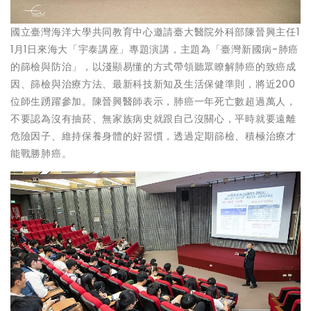
國立臺灣海洋大學共同教育中心邀請臺大醫院外科部陳晉興主任1
1月1日來海大「宇泰講座」專題演講，主題為「臺灣新國病-肺癌
的篩檢與防治」，以淺顯易懂的方式帶領聽眾瞭解肺癌的致癌成
因、篩檢與治療方法、最新科技新知及生活保健準則，將近200
位師生踴躍參加。陳晉興醫師表示，肺癌一年死亡數超過萬人，
不要認為沒有抽菸、無家族病史就跟自己沒關心，平時就要遠離
危險因子、維持保養身體的好習慣，透過定期篩檢、積極治療才
能戰勝肺癌。