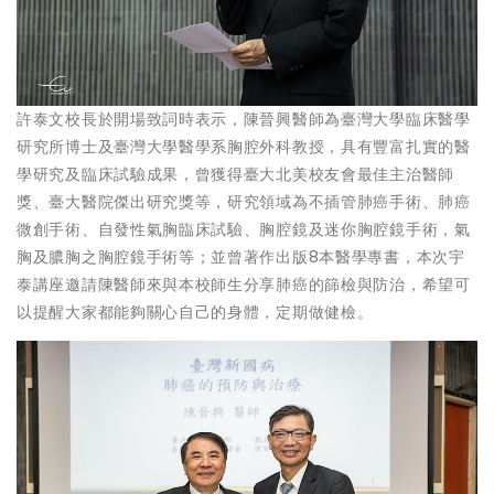
許泰文校長於開場致詞時表示，陳晉興醫師為臺灣大學臨床醫學
研究所博士及臺灣大學醫學系胸腔外科教授，具有豐富扎實的醫
學研究及臨床試驗成果，曾獲得臺大北美校友會最佳主治醫師
獎、臺大醫院傑出研究獎等，研究領域為不插管肺癌手術、肺癌
微創手術、自發性氣胸臨床試驗、胸腔鏡及迷你胸腔鏡手術，氣
胸及膿胸之胸腔鏡手術等；並曾著作出版8本醫學專書，本次宇
泰講座邀請陳醫師來與本校師生分享肺癌的篩檢與防治，希望可
以提醒大家都能夠關心自己的身體，定期做健檢。