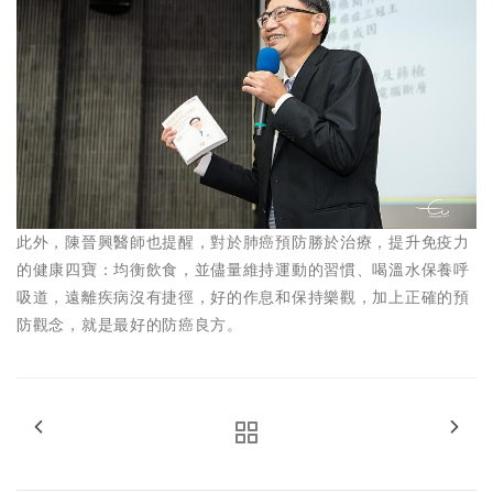
此外，陳晉興醫師也提醒，對於肺癌預防勝於治療，提升免疫力
的健康四寶：均衡飲食，並儘量維持運動的習慣、喝溫水保養呼
吸道，遠離疾病沒有捷徑，好的作息和保持樂觀，加上正確的預
防觀念，就是最好的防癌良方。