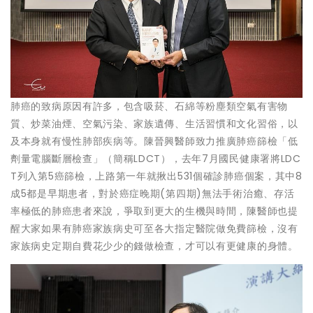
肺癌的致病原因有許多，包含吸菸、石綿等粉塵類空氣有害物
質、炒菜油煙、空氣污染、家族遺傳、生活習慣和文化習俗，以
及本身就有慢性肺部疾病等。陳晉興醫師致力推廣肺癌篩檢「低
劑量電腦斷層檢查」（簡稱LDCT），去年7月國民健康署將LDC
T列入第5癌篩檢，上路第一年就揪出531個確診肺癌個案，其中8
成5都是早期患者，對於癌症晚期(第四期)無法手術治癒、存活
率極低的肺癌患者來說，爭取到更大的生機與時間，陳醫師也提
醒大家如果有肺癌家族病史可至各大指定醫院做免費篩檢，沒有
家族病史定期自費花少少的錢做檢查，才可以有更健康的身體。