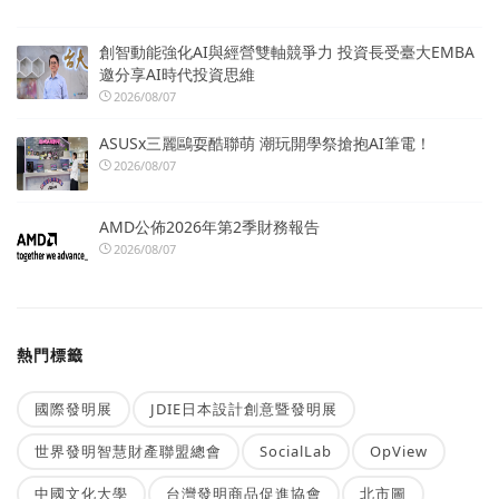
創智動能強化AI與經營雙軸競爭力 投資長受臺大EMBA
邀分享AI時代投資思維
2026/08/07
ASUSx三麗鷗耍酷聯萌 潮玩開學祭搶抱AI筆電！
2026/08/07
AMD公佈2026年第2季財務報告
2026/08/07
熱門標籤
國際發明展
JDIE日本設計創意暨發明展
世界發明智慧財產聯盟總會
SocialLab
OpView
中國文化大學
台灣發明商品促進協會
北市圖