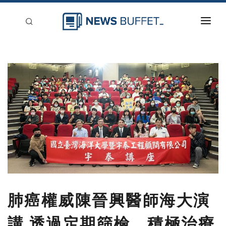
回到首頁
新聞稿分類
登入
刊登
肺癌權威陳晉興醫師海大演
講 透過定期篩檢、積極治療