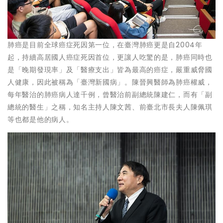
肺癌是目前全球癌症死因第一位，在臺灣肺癌更是自2004年
起，持續高居國人癌症死因首位，更讓人吃驚的是，肺癌同時也
是「晚期發現率」及「醫療支出」皆為最高的癌症，嚴重威脅國
人健康，因此被稱為「臺灣新國病」。陳晉興醫師為肺癌權威，
每年醫治的肺癌病人達千例，曾醫治前副總統陳建仁，而有「副
總統的醫生」之稱，知名主持人陳文茜、前臺北市長夫人陳佩琪
等也都是他的病人。