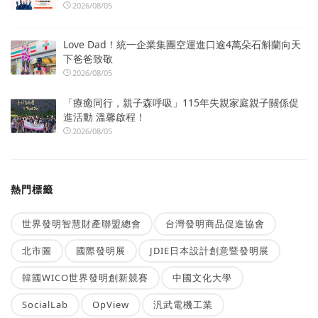
2026/08/05
Love Dad！統一企業集團空運進口逾4萬朵石斛蘭向天
下爸爸致敬
2026/08/05
「療癒同行，親子森呼吸」115年失親家庭親子關係促
進活動 溫馨啟程！
2026/08/05
熱門標籤
世界發明智慧財產聯盟總會
台灣發明商品促進協會
北市圖
國際發明展
JDIE日本設計創意暨發明展
韓國WICO世界發明創新競賽
中國文化大學
SocialLab
OpView
汎武電機工業