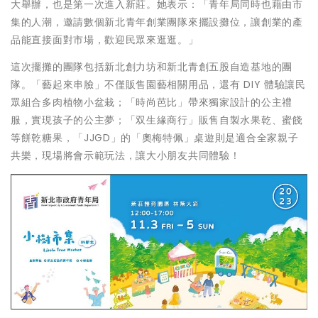
大舉辦，也是第一次進入新莊。她表示：「青年局同時也藉由市
集的人潮，邀請數個新北青年創業團隊來擺設攤位，讓創業的產
品能直接面對市場，歡迎民眾來逛逛。」
這次擺攤的團隊包括新北創力坊和新北青創五股自造基地的團
隊。「藝起來串臉」不僅販售園藝相關用品，還有 DIY 體驗讓民
眾組合多肉植物小盆栽；「時尚芭比」帶來獨家設計的公主禮
服，實現孩子的公主夢；「双生緣商行」販售自製水果乾、蜜餞
等餅乾糖果，「JJGD」的「奧梅特佩」桌遊則是適合全家親子
共樂，現場將會示範玩法，讓大小朋友共同體驗！