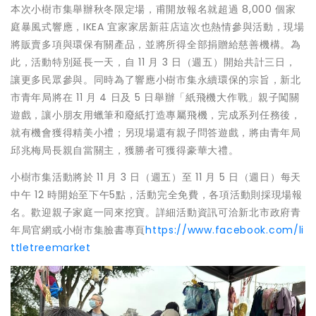
本次小樹市集舉辦秋冬限定場，甫開放報名就超過 8,000 個家
庭暴風式響應，IKEA 宜家家居新莊店這次也熱情參與活動，現場
將販賣多項與環保有關產品，並將所得全部捐贈給慈善機構。為
此，活動特別延長一天，自 11 月 3 日（週五）開始共計三日，
讓更多民眾參與。同時為了響應小樹市集永續環保的宗旨，新北
市青年局將在 11 月 4 日及 5 日舉辦「紙飛機大作戰」親子闖關
遊戲，讓小朋友用蠟筆和廢紙打造專屬飛機，完成系列任務後，
就有機會獲得精美小禮；另現場還有親子問答遊戲，將由青年局
邱兆梅局長親自當關主，獲勝者可獲得豪華大禮。
小樹市集活動將於 11 月 3 日（週五）至 11 月 5 日（週日）每天
中午 12 時開始至下午5點，活動完全免費，各項活動則採現場報
名。歡迎親子家庭一同來挖寶。詳細活動資訊可洽新北市政府青
年局官網或小樹市集臉書專頁
https://www.facebook.com/li
ttletreemarket