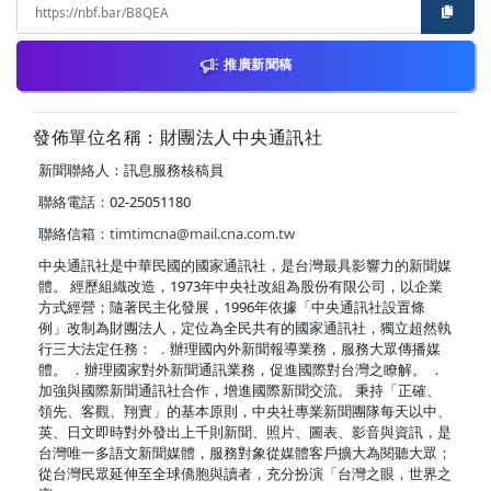
推廣新聞稿
發佈單位名稱：財團法人中央通訊社
新聞聯絡人：訊息服務核稿員
聯絡電話：02-25051180
聯絡信箱：
timtimcna@mail.cna.com.tw
中央通訊社是中華民國的國家通訊社，是台灣最具影響力的新聞媒
體。 經歷組織改造，1973年中央社改組為股份有限公司，以企業
方式經營；隨著民主化發展，1996年依據「中央通訊社設置條
例」改制為財團法人，定位為全民共有的國家通訊社，獨立超然執
行三大法定任務： ．辦理國內外新聞報導業務，服務大眾傳播媒
體。 ．辦理國家對外新聞通訊業務，促進國際對台灣之瞭解。 ．
加強與國際新聞通訊社合作，增進國際新聞交流。 秉持「正確、
領先、客觀、翔實」的基本原則，中央社專業新聞團隊每天以中、
英、日文即時對外發出上千則新聞、照片、圖表、影音與資訊，是
台灣唯一多語文新聞媒體，服務對象從媒體客戶擴大為閱聽大眾；
從台灣民眾延伸至全球僑胞與讀者，充分扮演「台灣之眼，世界之