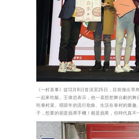
《一村喜事》從12月8日首演至25日，目前推出早
一起來吃飯。王偉忠表示，他一直想把舞台劇的舞
吃眷村菜、唱當年的流行歌曲、生活在眷村的樂趣
子，想要的卻是蘋果手機！都是蘋果，但時代真不