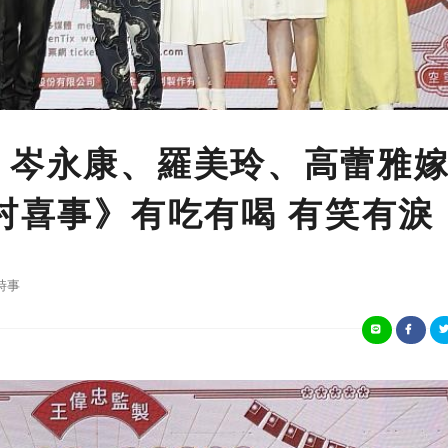
、岑永康、羅美玲、高蕾雅
一村喜事》有吃有喝 有笑有淚
時事