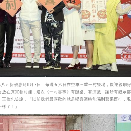
鳥八五折優惠到11月7日，每週五六日在空軍三重一村登場，歡迎親朋
台放在真實眷村裡，這次《一村喜事》有辦桌、有演戲，讓所有觀眾
。王偉忠笑說，「以前我們最喜歡的就是喝喜酒時能喝到蘋果西打，
一樣了！」