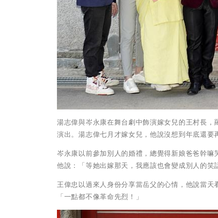
湯志偉與岑永康在舞台劇中飾演嫁女兒的王村長，
演出。湯志偉七月才嫁女兒，他說沒想到年底還要
岑永康以前參加別人的婚禮，總覺得新娘爸爸幹嘛
他說：「等她出嫁那天，我應該也會變成別人的笑
王偉忠以過來人身份分享當岳父的心情，他說當天
「一點都不像革命先烈！」