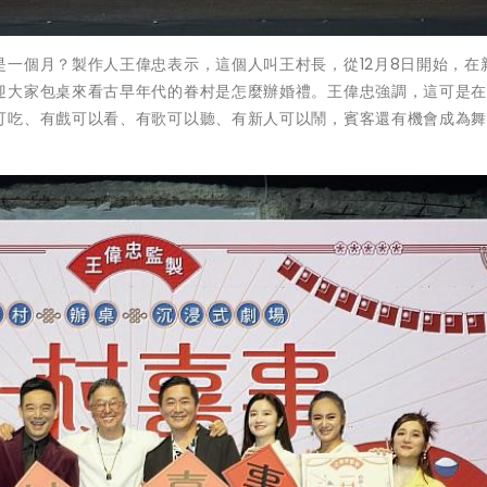
一個月？製作人王偉忠表示，這個人叫王村長，從12月8日開始，在
迎大家包桌來看古早年代的眷村是怎麼辦婚禮。王偉忠強調，這可是
可吃、有戲可以看、有歌可以聽、有新人可以鬧，賓客還有機會成為