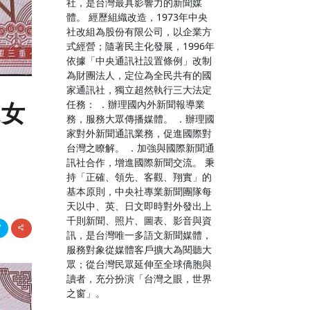
社，是台灣最具影響力的新聞媒
體。 經歷組織改造，1973年中央
社改組為股份有限公司，以企業方
式經營；隨著民主化發展，1996年
依據「中央通訊社設置條例」改制
為財團法人，定位為全民共有的國
家通訊社，獨立超然執行三大法定
任務： ．辦理國內外新聞報導業
嫁女
務，服務大眾傳播媒體。 ．辦理國
家對外新聞通訊業務，促進國際對
台灣之瞭解。 ．加強與國際新聞通
訊社合作，增進國際新聞交流。 秉
持「正確、領先、客觀、翔實」的
基本原則，中央社專業新聞團隊每
天以中、英、日文即時對外發出上
千則新聞、照片、圖表、影音與資
訊，是台灣唯一多語文新聞媒體，
服務對象從媒體客戶擴大為閱聽大
眾；從台灣民眾延伸至全球僑胞與
讀者，充分扮演「台灣之眼，世界
之窗」。