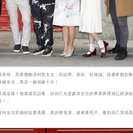
羅美玲、高蕾雅飾演村長太太，呂紹齊、那祈、杜偉誠、段彥希都在
再嫁女兒，而且一嫁就嫁十次！
哭成這樣？他當成笑話看，但自己光是參加女兒的畢業典禮就已經淚
話！」
看到女兒穿婚紗這麼美麗，真的會落淚，後來看照片、看到自己哭得