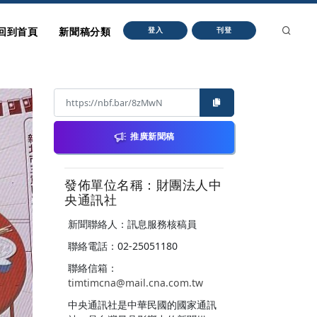
回到首頁
新聞稿分類
登入
刊登
推廣新聞稿
發佈單位名稱：財團法人中
央通訊社
新聞聯絡人：訊息服務核稿員
聯絡電話：02-25051180
聯絡信箱：
timtimcna@mail.cna.com.tw
中央通訊社是中華民國的國家通訊