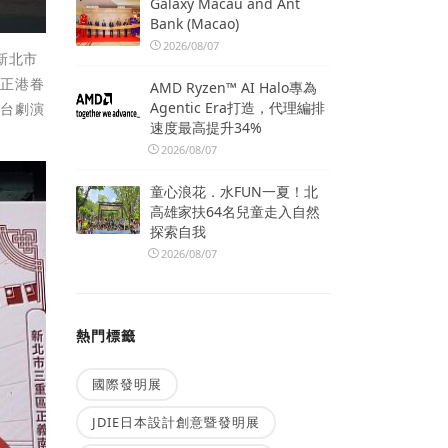
Galaxy Macau and Ant
Bank (Macao)
2026/08/07
新北市
在正港眷
AMD Ryzen™ AI Halo專為
Agentic Era打造，代理編排
舞台劇演
速度最高提升34%
2026/08/07
童心浪花．水FUN一夏！北
高雄家扶64名兒童走入自然
探索自我
2026/08/07
熱門標籤
國際發明展
JDIE日本設計創意暨發明展