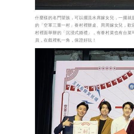
什麼樣的名門望族，可以擺流水席嫁女兒，一擺就是
的「空軍三重一村」眷村裡辦桌、周周嫁女兒，歡
村裡面舉辦的「沉浸式婚禮」，有眷村菜也有台菜
員，在戲裡軋一角，保證好玩！