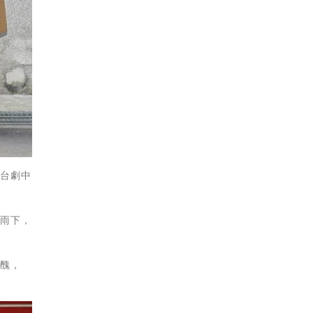
舞台劇中
如雨下，
真醜，