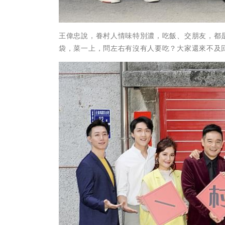
王偉忠說，眷村人情味特別濃，吃飯、交朋友，都
袋，菜一上，問左右有沒有人要吃？大家還來不及