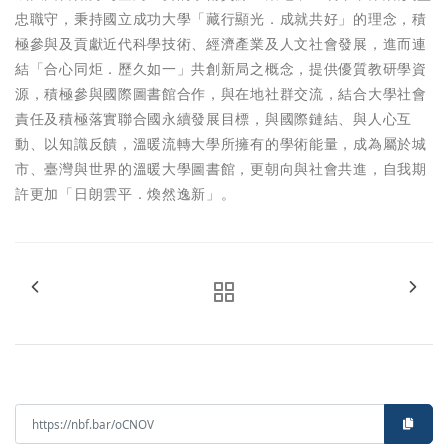
忠職守，秉持國立成功大學「藏行顯光．成就共好」的理念，積
極參與及貢獻近代科學技術、經濟產業及人文社會發展，進而連
結「合心同炬．歷久如一」共創新局之概念，提供優質教研學資
源，積極參與國際圖書館合作，與在地社群交流，結合大學社會
責任及積極落實聯合國永續發展目標，與國際鏈結、與人心互
動、以知識反饋，溫暖流轉大學所擁有的學術能量，成為屬於城
市、臺灣與世界的溫暖大學圖書館，更朝向與社會共進，自我期
許更加「日朗雲平．煥然逸新」。