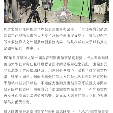
周志文對於能夠獲此項殊榮表達驚喜與榮幸，「能獲教育部鼓勵
皆歸功於成功大學的大力支持及給予無限發展空間，讓我能夠在
既有服務模式之外開展創新服務內容，能夠在成功大學服務真的
是很幸福的一件事。」
110年首度舉辦之第一屆教育部圖書館事業貢獻獎，成大圖書館以
善盡大學社會責任且呼應聯合國永續發展目標之貢獻，匯聚多元
能量成為全方位知識匯流、創造與分享核心，榮獲「標竿圖書館
獎」殊榮；同年，醫學圖書分館館員方靜如也因長年耕耘實證醫
學領域相關資訊服務，不遺餘力推動實證醫學及系統性文獻回顧
研究回顧獲選第一屆教育部「傑出圖書館館員獎」，今年圖書館
再次推薦周志文參選並獲殊榮，足見成大圖書館館員之用心與專
業能力備受肯定。
成大圖書館身為臺灣重要的學術資源匯集地，70餘位圖書館員盡