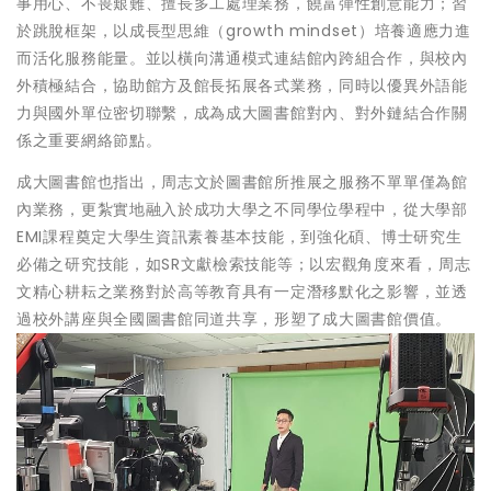
事用心、不畏艱難、擅長多工處理業務，饒富彈性創意能力；習
於跳脫框架，以成長型思維（growth mindset）培養適應力進
而活化服務能量。並以橫向溝通模式連結館內跨組合作，與校內
外積極結合，協助館方及館長拓展各式業務，同時以優異外語能
力與國外單位密切聯繫，成為成大圖書館對內、對外鏈結合作關
係之重要網絡節點。
成大圖書館也指出，周志文於圖書館所推展之服務不單單僅為館
內業務，更紮實地融入於成功大學之不同學位學程中，從大學部
EMI課程奠定大學生資訊素養基本技能，到強化碩、博士研究生
必備之研究技能，如SR文獻檢索技能等；以宏觀角度來看，周志
文精心耕耘之業務對於高等教育具有一定潛移默化之影響，並透
過校外講座與全國圖書館同道共享，形塑了成大圖書館價值。