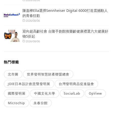
陳嘉樺Ella選擇Sennheiser Digital 6000打造震撼動人
的青春狂歡
2026/08/06
迎向超高齡社會 台隆手創館推樂齡健康禮選六大健康好
物5折起
2026/08/06
熱門標籤
北市圖
世界發明智慧財產聯盟總會
JDIE日本設計創意暨發明展
台灣發明商品促進協會
國際發明展
中國文化大學
SocialLab
OpView
Microchip
永春分館