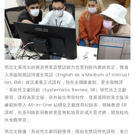
周志文展現出的圖資專業及雙語能力也受到校內教師肯定，獲邀
入系協助開設18週全英語（English as a Medium of Instruct
ion, EMI）資訊素養正式課程，領先全國圖書館。更全面轉譯
「系統性文獻回顧（Systematic Review, SR）研究法之文獻
搜尋」課程為英文版，依外籍生學習特性，發展適用的英文版演
練範例導入 All-in-One 結構化文獻搜尋紀錄表，積極教授 SR
課程，全系列錄影與教材更是無私地置於成大育才網，開放校內
外免費學習。
周志文根據「系統性文獻回顧搜尋」模組化雙語特色課程，進行