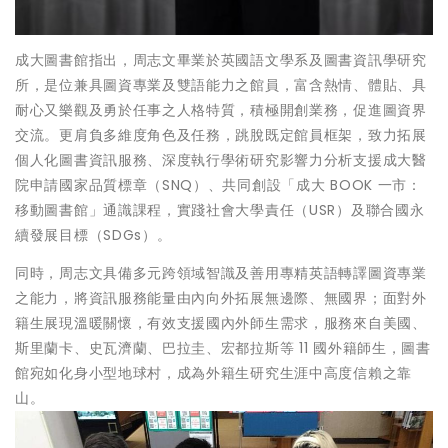
成大圖書館指出，周志文畢業於英國語文學系及圖書資訊學研究
所，是位兼具圖資專業及雙語能力之館員，富含熱情、體貼、具
耐心又樂觀及勇於任事之人格特質，積極開創業務，促進圖資界
交流。更肩負多維度角色及任務，跳脫既定館員框架，致力拓展
個人化圖書資訊服務、深度執行學術研究影響力分析支援成大醫
院申請國家品質標章（SNQ）、共同創設「成大 BOOK 一市：
移動圖書館」通識課程，實踐社會大學責任（USR）及聯合國永
續發展目標（SDGs）。
同時，周志文具備多元跨領域智識及善用專精英語轉譯圖資專業
之能力，將資訊服務能量由內向外拓展無邊際、無國界；面對外
籍生展現溫暖關懷，有效支援國內外師生需求，服務來自美國、
斯里蘭卡、史瓦濟蘭、巴拉圭、宏都拉斯等 11 國外籍師生，圖書
館宛如化身小型地球村，成為外籍生研究生涯中高度信賴之靠
山。