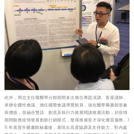
此外，周志文任職醫學分館期間多次擔任專題演講、客座講師、
承辦全國性會議、擔任國際會議導覽館員，強化醫學圖書館形象
與價值，並融合雙語、創意及執行力推展閱讀推廣活動，於疫情
期間順應疫情發展創新行銷模式，發揮推廣長才深化優質服務。1
11 年底晉升圖書館秘書後，展現出高度協調及支持能力，對內處