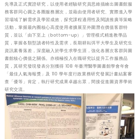
先導及正式實證研究，以使用者經驗研究員思維描繪出圖書館服
務客群同心圓之各圈服務層次，並藉由使用者研究、實際進入學
習場域了解需求及學習成效，探究課程適用性及閱讀推廣等策略
活動，掌握最內圈核心高度使用者擴展至外圍潛在價值客群特
質，並以「由下至上（bottom-up）」管理模式精進教學品
質，掌握各類型讀者特性及需求，長期耕耘弭平大學生及研究生
資訊素養落差，深度融入於學生求學生涯，強化各層次客群與圖
書館核心價值之關係。亦積極投入在職研究以提升工作服務品
質，其研究發現發表分別獲得 108 年臺灣醫學圖書館學會年會
「最佳人氣海報獎」及 110 學年度行政業務研究發展計畫結案審
查「優等」肯定，執行研究成果卓越出眾，間接促進圖資界學術
研究交流。