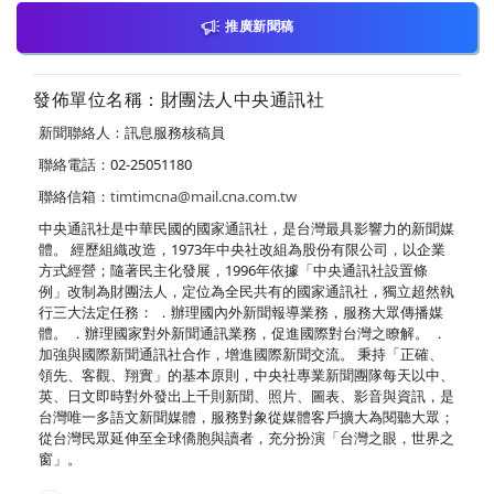
推廣新聞稿
發佈單位名稱：財團法人中央通訊社
新聞聯絡人：訊息服務核稿員
聯絡電話：02-25051180
聯絡信箱：
timtimcna@mail.cna.com.tw
中央通訊社是中華民國的國家通訊社，是台灣最具影響力的新聞媒
體。 經歷組織改造，1973年中央社改組為股份有限公司，以企業
方式經營；隨著民主化發展，1996年依據「中央通訊社設置條
例」改制為財團法人，定位為全民共有的國家通訊社，獨立超然執
行三大法定任務： ．辦理國內外新聞報導業務，服務大眾傳播媒
體。 ．辦理國家對外新聞通訊業務，促進國際對台灣之瞭解。 ．
加強與國際新聞通訊社合作，增進國際新聞交流。 秉持「正確、
領先、客觀、翔實」的基本原則，中央社專業新聞團隊每天以中、
英、日文即時對外發出上千則新聞、照片、圖表、影音與資訊，是
台灣唯一多語文新聞媒體，服務對象從媒體客戶擴大為閱聽大眾；
從台灣民眾延伸至全球僑胞與讀者，充分扮演「台灣之眼，世界之
窗」。