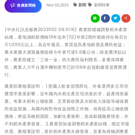
Nov 02,2023
新聞
新聞時事
推廣新聞稿
(中央社訊息服務20231102 09:31:16) 農業部穩健調整稻米產業
結構，產地濕稻穀價格111年迄本(112)年第2期作都維持在每百台
斤1,000元以上，為近年最高，實質提高產地穀價及農民收益；
農水署擴大灌溉服務面積今年更可達5.6萬公頃；除老農津貼以
外，農業部建立「三保一金」四大農民福利體系，多重保障農
民；農業人力平台運作機制更早已於106年起規劃建置並實際運
行。
農業部農糧署說明： 1.受國人飲食習慣西化、外食選擇多元等消
費需求衰退影響，近年國內水稻生產呈現供過於求，超產情形嚴
重。考量水稻有公糧收購、災害穀收購及水稻收入保險等確保農
民收益措施，為國內相對有收益保障之作物，倘再提高公糧收購
價格，將提高種稻誘因，加劇生產過剩，造成穀賤傷農情形，亦
不利稻米產業發展。 2.農業部加速調整稻米產業結構，穩定市場
供需。農糧署說明，基於稻米產業永續發展，首要為積極調整產