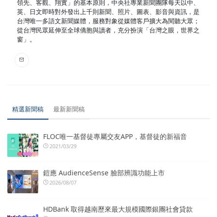
領先、客觀、翔實」的基本原則，中央社專業新聞團隊每天以中、
英、日文即時對外發出上千則新聞、照片、圖表、影音與資訊，是
台灣唯一多語文新聞媒體，服務對象從媒體客戶擴大為閱聽大眾；
從台灣民眾延伸至全球僑胞與讀者，充分扮演「台灣之眼，世界之
窗」。
精選新聞稿
最新新聞稿
FLOC唯一基督徒專屬交友APP，基督徒的新福音
2021/03/29
鎧應 AudienceSense 臉部辨識功能上市
2026/08/07
HDBank 取得越南歷來最大規模國際銀團社會貸款