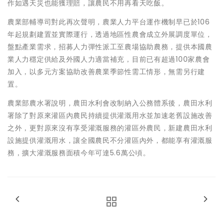
作如遇天災也能獲理賠，讓農民不用再看天吃飯。
農業部輔導司對此再次聲明，農業人力平台運作機制早已於106
年起規劃建置並實際運行，透過地區性農會成立外展調度單位，
盤點產業需求，招募人力彈性派工至農場協助農務，提供本國農
業人力穩定供給及外國人力適當補充，目前已有超過100家農會
加入，以多元方案協助改善農業季節性需工情形，無需另行建
置。
農業部農水署說明，農田水利會改制納入公務體系後，農田水利
署除了對原來灌區內農民持續提供灌溉用水並加速老舊設施改善
之外，更對原來沒有享受灌溉服務的灌區外農民，新建農田水利
設施提供灌溉用水，讓全國農民不分灌區內外，都能享有灌溉服
務，擴大灌溉服務面積今年可達5.6萬公頃。