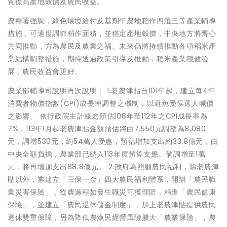
質提高產地穀價及農民收益。
農糧署強調，綠色環境給付及基期年農地稻作四選三等產業輔導
措施，可適度調節稻作面積，並穩定產地穀價，中央地方將齊心
共同推動，方為農民及農業之福。未來仍將持續推動各項稻米產
業結構調整措施，期待透過政策引導及推動，稻米產業穩健發
展，農民收益會更好。
農業部輔導司說明再次說明： 1.老農津貼自101年起，建立每4年
消費者物價指數(CPI)成長率調整之機制，以避免受侯選人喊價
之影響。 依行政院主計總處預估108年至112年之CPI成長率為
7%，113年1月起老農津貼金額預估將由7,550元調整為8,080
元，調增530元，約54萬人受惠，預估增加支出約33.8億元，由
中央全額負擔，農業部已納入113年度預算支應。倘調增至1萬
元，將再增加支出88.8億元。 2.政府為照顧農民福利，除老農津
貼以外，業建立「三保一金」四大農民福利體系，開辦「農民職
業災害保險」，從農過程如發生職災可獲理賠，精進「農民健康
保險」，並建立「農民退休儲金制度」，加上老農津貼提供農民
退休雙重保障，另為降低農漁民經營風險擴大「農業保險」，農