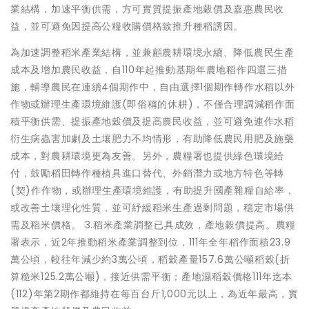
業結構，加速平衡供需，方可實質提振產地穀價及嘉惠農民收
益，並可避免因提高公糧收購價格致推升種稻誘因。
為加速調整稻米產業結構，並兼顧農耕環境永續、降低農民生產
成本及增加農民收益，自110年起推動基期年農地稻作四選三措
施，輔導農民在連續4個期作中，自由選擇1個期作轉作水稻以外
作物或辦理生產環境維護(即俗稱的休耕)，不僅合理調減稻作面
積平衡供需、提振產地穀價及提高農民收益，並可避免連作水稻
衍生病蟲害加劇及土壤肥力不均情形，有助降低農民用肥及施藥
成本，對農耕環境更為友善。另外，農糧署也提供綠色環境給
付，鼓勵稻田轉作種植具進口替代、外銷潛力或地方特色等轉
(契)作作物，或辦理生產環境維護，有助提升國產雜糧自給率，
或改善土壤理化性質，並可紓緩稻米生產過剩問題，穩定市場供
需及稻米價格。 3.稻米產業調整已具成效，產地穀價提高。農糧
署表示，近2年推動稻米產業調整到位，111年全年稻作面積23.9
萬公頃，較往年減少約3萬公頃，稻穀產量157.6萬公噸稻穀(折
算糙米125.2萬公噸)，接近供需平衡；產地濕稻穀價格111年迄本
(112)年第2期作都維持在每百台斤1,000元以上，為近年最高，實