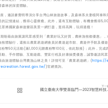
尋森林的深度體驗。
講座，邀請麥覺明導演分享台灣山林旅遊故事，及森林系夫妻檔阿泰和
的記憶連結，獲得心靈療癒。此外，還有互動體驗，有機會獲得5,00
民眾將國家森林遊樂區美景一網打盡，逛得高興，玩得過癮！
，期盼藉由旅展讓民眾感受到「農業好玩又好買，農林漁牧都優惠」，
漁牧體驗行，還推出農業易遊網會員於農遊超市館、農遊伴手館及優
幣50元活動(滿1,000元贈農粉幣100元，依此類推)；此外，完成
活動、手作體驗、互動遊戲、豐富行程及好康抽獎優惠，誠摯邀請民
藉由旅遊體驗台灣農漁山林之美！詳情可至「農業易遊網」(
https://
recreation.forest.gov.tw/
)官網查詢。
下一
國立臺南大學雙喜臨門―2023智慧科技..