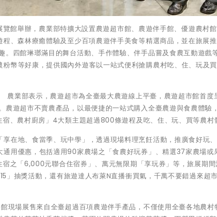
北南港展覽館舉辦，農業部特擴大設置農遊超市館、農遊伴手館、優遊農村
牧遊程、森林療癒體驗及至少百項農遊伴手美食等精選商品，並在旅展
樂趣。四館琳瑯滿目的舞台活動、手作體驗、伴手品嘗及食農互動遊戲
農粉幣等好康，提供國內外遊客以一站式便利搶購農村吃、住、玩及
臺 農業部表示，農遊超市為全臺最大農遊線上平臺，農遊超市館首度
境。農遊超市不賣農產品，以最便捷的一站式購入全臺農遊與食農體驗
住宿、農村廚房」4大類主題超過800條遊程及吃、住、玩、買等農村
「享在地、食當季、玩中學」，透過現場料理烹飪活動，推廣食好玩
通用優惠，包括適用90家農場之「食農好玩券」、精選37家農場或
住宿之「6,000元聯合住宿券」、萬元無限期「享玩券」等，旅展期間
e15」抽獎活動，還有旅遊達人布萊N直播衝買氣，千萬不要錯過來超
手館現場展售來自全臺超過百項農遊伴手產品，不僅使用全臺各地農村