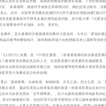
樂農莊的苦茶油香菇拌醬、莓園休閒農場的酸溜草莓醬、下營田媽媽
宜。 旅展期間，農遊伴手館除定時舉辦試吃、網紅說菜活動外，消費
為止。此外，本館單筆消費金額滿500元即可參加好禮抽抽樂(滿1,00
用券及嚴選農遊伴手禮等多重好禮與超值回饋，其中最大獎「1元驚喜
購足全臺農遊伴手好滋味，好吃、更好玩。
優遊農村」是全臺農村評鑑最優質的農村主題遊程，今年以「農遊好樂
」無論在臺灣的哪個地方，隨時都能來場大自然體驗及身心靈療育的絕
「2人同行1人免費」及「ITF限定優惠」！跟著優遊農村館全臺感受農
落了解康普茶的奧妙及品味人生、在苗栗雲霧中感受薑茶的滿滿暖意
滋味各自精采的精品咖啡莊園之旅、熱情南臺灣感受臺產水果採果及
放鬆享受大地餐桌造訪米的故鄉。
育署以「森林療癒、永續旅遊、動物探索、文化之旅」四大主題，以「
展概念場景，邀請民眾與山林來場美麗的相遇！林業保育署結合旅行
包括本次旅展首賣的「沼平櫻啤酒」，及只在森林遊樂區現地販售的
，推出51條優惠行程，包括民眾可在星空熠熠的大雪山森林遊樂區夜
季節限定的「大農大富賞楓2日遊」及適合全家同遊的「阿里山林鐵楓