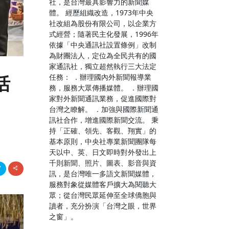
社，是台灣最具影響力的新聞媒
體。 經歷組織改造，1973年中央
社改組為股份有限公司，以企業方
式經營；隨著民主化發展，1996年
依據「中央通訊社設置條例」改制
為財團法人，定位為全民共有的國
家通訊社，獨立超然執行三大法定
任務： ．辦理國內外新聞報導業
活
務，服務大眾傳播媒體。 ．辦理國
家對外新聞通訊業務，促進國際對
台灣之瞭解。 ．加強與國際新聞通
訊社合作，增進國際新聞交流。 秉
持「正確、領先、客觀、翔實」的
基本原則，中央社專業新聞團隊每
天以中、英、日文即時對外發出上
千則新聞、照片、圖表、影音與資
訊，是台灣唯一多語文新聞媒體，
服務對象從媒體客戶擴大為閱聽大
眾；從台灣民眾延伸至全球僑胞與
讀者，充分扮演「台灣之眼，世界
之窗」。