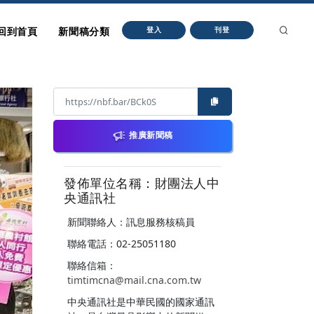
回到首頁
新聞稿分類
登入
刊登
推廣新聞稿
發佈單位名稱：財團法人中
央通訊社
新聞聯絡人：訊息服務核稿員
聯絡電話：02-25051180
聯絡信箱：
timtimcna@mail.cna.com.tw
中央通訊社是中華民國的國家通訊