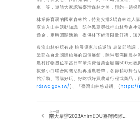
車」等，邀請大家認識臺灣森林之美，預約一趟探
林業保育署的國家森林館，特別安排2場森林達人
享進入山林活動知識，陪伴民眾尋找把山林帶進生活
遊金，定時闖關活動，提供林下經濟限量好禮，讓
農漁山林好玩有趣 旅展優惠加倍邀請 農業部強調
業部在台北國際旅展的四個展館，除琳瑯滿目農林
農村好物攤位享當日單筆消費發票金額滿500元贈農粉
救鷺小白聯合闖關活動再送農粉幣，各節精彩舞台
館活動、選購好玩、好吃或好買農遊行程或商品，
rdswc.gov.tw/
)、「臺灣山林悠遊網」(
https://
上一篇
南大舉辦2023AnimEDU臺灣國際...