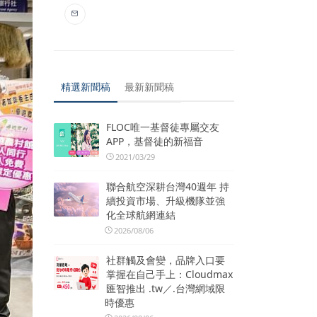
精選新聞稿
最新新聞稿
FLOC唯一基督徒專屬交友
APP，基督徒的新福音
2021/03/29
聯合航空深耕台灣40週年 持
續投資市場、升級機隊並強
化全球航網連結
2026/08/06
社群觸及會變，品牌入口要
掌握在自己手上：Cloudmax
匯智推出 .tw／.台灣網域限
時優惠