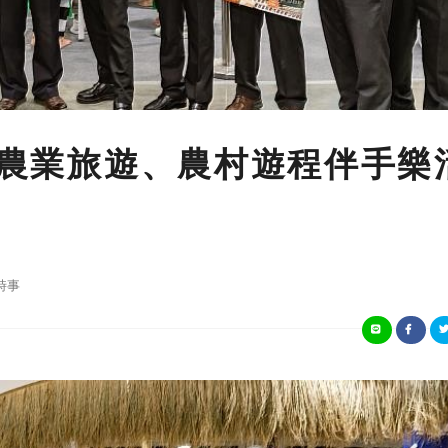
展 農業旅遊、農村遊程伴手樂
時事