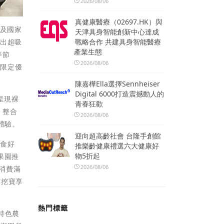
2026/08/06
真健康醫療（02697.HK）與
館及國家
天津具身智能創新中心達成
戰略合作 共建具身智能醫療
推出超吸
產業生態
等節
2026/08/06
買限定優
陳嘉樺Ella選擇Sennheiser
Digital 6000打造震撼動人的
呈現裸
青春狂歡
，整合
2026/08/06
體驗。
迎向超高齡社會 台隆手創館
、食好
推樂齡健康禮選六大健康好
物5折起
果園推
2026/08/06
消費滿
市挖寶享
熱門標籤
特色農