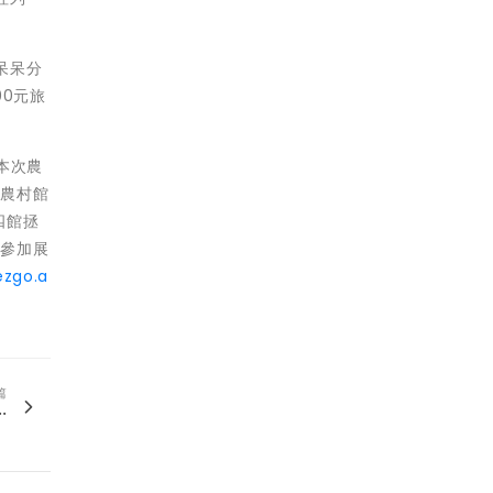
呆呆分
0元旅
本次農
遊農村館
四館拯
眾參加展
ezgo.a
篇
.