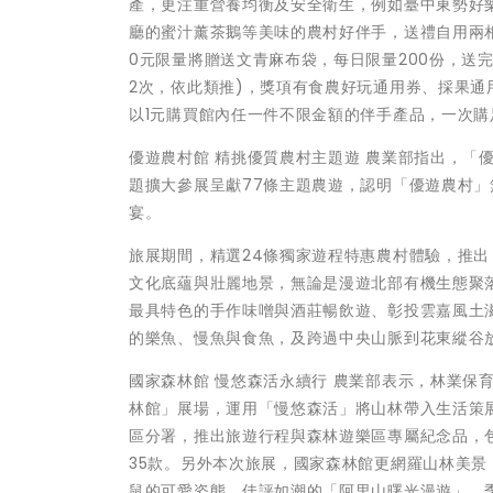
產，更注重營養均衡及安全衛生，例如臺中東勢好
廳的蜜汁薰茶鵝等美味的農村好伴手，送禮自用兩相
0元限量將贈送文青麻布袋，每日限量200份，送完
2次，依此類推)，獎項有食農好玩通用券、採果通
以1元購買館內任一件不限金額的伴手產品，一次
優遊農村館 精挑優質農村主題遊 農業部指出，「
題擴大參展呈獻77條主題農遊，認明「優遊農村
宴。
旅展期間，精選24條獨家遊程特惠農村體驗，推出
文化底蘊與壯麗地景，無論是漫遊北部有機生態聚
最具特色的手作味噌與酒莊暢飲遊、彰投雲嘉風土
的樂魚、慢魚與食魚，及跨過中央山脈到花東縱谷
國家森林館 慢悠森活永續行 農業部表示，林業保
林館」展場，運用「慢悠森活」將山林帶入生活策
區分署，推出旅遊行程與森林遊樂區專屬紀念品，
35款。另外本次旅展，國家森林館更網羅山林美景
鼠的可愛姿態、佳評如潮的「阿里山曙光漫遊」、