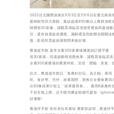
2023台北國際旅展於11月3日至11月6日在臺
森林館等四大展館，集結超過800條以上農林漁
睛裸視3D影像，讓觀眾身臨其境感受農旅與森遊
目，還有旅展超值優惠、滿額禮及四館聯合闖關送
惠，歡迎民眾趁旅展期間來搶好康。
農遊超市館 盡享全臺300家農場優惠的訂購平
視3D展場，現場超吸睛視覺效果，讓觀眾身臨其
全臺300家農場的農業特色，呈現「體驗、美食、
此次，農遊超市館以「食農好好玩」為主軸，展現
吃、食好學。另外，旅展期間，更推出全臺食農四大
出63條採果行程之「採果通用券」、通用8家農村
千折百無上限，且不限消費金額都可參加「Iphon
好康喔!
農遊伴手館 有吃有玩有看頭 農業部說明，農遊伴