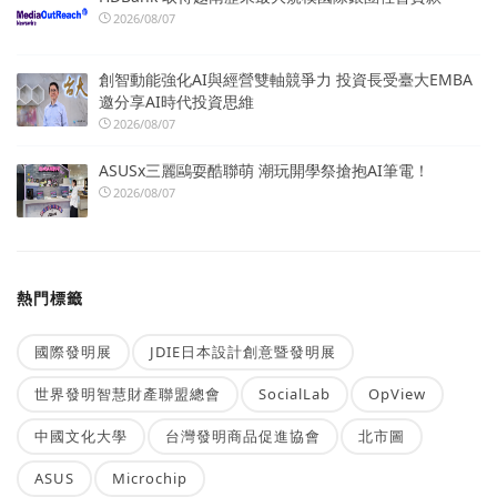
2026/08/07
創智動能強化AI與經營雙軸競爭力 投資長受臺大EMBA
邀分享AI時代投資思維
2026/08/07
ASUSx三麗鷗耍酷聯萌 潮玩開學祭搶抱AI筆電！
2026/08/07
熱門標籤
國際發明展
JDIE日本設計創意暨發明展
世界發明智慧財產聯盟總會
SocialLab
OpView
中國文化大學
台灣發明商品促進協會
北市圖
ASUS
Microchip