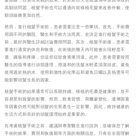
髮際線，以實現美觀的效果。對於那些天生或遺傳等原因導致的
高額頭問題，植髮手術也可以通過向前移植毛髮來改善外貌，使
額頭線條更加自然。
然而，進行植髮手術前，患者需要注意一些事項。首先，手術費
用因不同的醫院、醫生和手術方法而異。在決定進行植髮手術之
前，最好與醫生詳細討論費用問題。其次，植髮手術後，患者需
要進行適當的休息和恢復。在術後的幾天內可能會出現輕度不
適、腫脹和疼痛，但這些症狀會逐漸消退。此外，患者需要按照
醫生的指導進行頭部護理，用溫和的洗髮水輕柔清潔頭皮。避免
使用過於熱的水、使用刺激性的化學品和避免日曬以及熱燙等可
能影響頭髮生長的因素。
植髮手術的結果通常可以長期持續。移植的毛囊是健康的，並不
容易受到脫髮的影響。然而，飲食習慣、荷爾蒙變化、遺傳因素
等因素仍然可能對頭髮的生長產生一定影響。因此，維持健康的
生活方式和良好的頭髮護理始終是重要的。
在考慮植髮手術之前，建議與專業醫生進行諮詢，並確保您了解
手術的效果、費用和恢復期等方面的相關信息。只有在全面理解