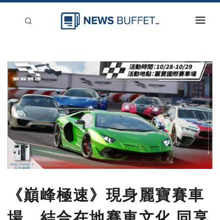
回到首頁
新聞稿分類
登入
刊登
《巔峰極速》現身麗寶賽車
場，結合在地賽車文化 同享