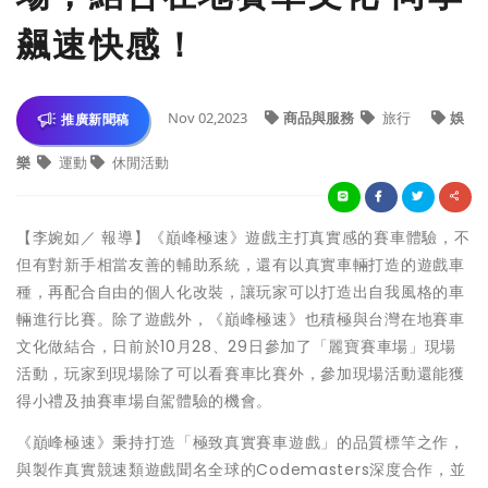
飆速快感！
Nov 02,2023
商品與服務
旅行
娛
推廣新聞稿
樂
運動
休閒活動
【李婉如／ 報導】《巔峰極速》遊戲主打真實感的賽車體驗，不
但有對新手相當友善的輔助系統，還有以真實車輛打造的遊戲車
種，再配合自由的個人化改裝，讓玩家可以打造出自我風格的車
輛進行比賽。除了遊戲外，《巔峰極速》也積極與台灣在地賽車
文化做結合，日前於10月28、29日參加了「麗寶賽車場」現場
活動，玩家到現場除了可以看賽車比賽外，參加現場活動還能獲
得小禮及抽賽車場自駕體驗的機會。
《巔峰極速》秉持打造「極致真實賽車遊戲」的品質標竿之作，
與製作真實競速類遊戲聞名全球的Codemasters深度合作，並