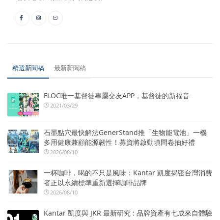
精選新聞稿
最新新聞稿
FLOC唯一基督徒專屬交友APP，基督徒的新福音
2021/03/29
石墨點穴最快解法GenerStand推「生物能電池」一機
多用健康兼顧能源韌性！募資將啟動填問卷抽好禮
2026/08/10
一杯咖啡，喝的不只是風味：Kantar 凱度揭密台灣消費
者正以永續標準重新選擇咖啡品牌
2026/08/10
Kantar 凱度與 JKR 最新研究 : 品牌資產有七成來自體驗