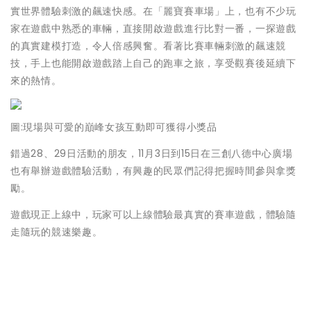
實世界體驗刺激的飆速快感。在「麗寶賽車場」上，也有不少玩
家在遊戲中熟悉的車輛，直接開啟遊戲進行比對一番，一探遊戲
的真實建模打造，令人倍感興奮。看著比賽車輛刺激的飆速競
技，手上也能開啟遊戲踏上自己的跑車之旅，享受觀賽後延續下
來的熱情。
圖:現場與可愛的巔峰女孩互動即可獲得小獎品
錯過28、29日活動的朋友，11月3日到15日在三創八德中心廣場
也有舉辦遊戲體驗活動，有興趣的民眾們記得把握時間參與拿獎
勵。
遊戲現正上線中，玩家可以上線體驗最真實的賽車遊戲，體驗隨
走隨玩的競速樂趣。