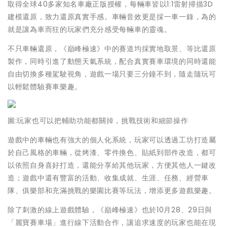
取得全球40多家知名車廠正版授權，每輛車皆以1:1雷射掃描3D
建模還原，致力還原真實手感。車輛音效更是採一車一錄，為的
就是讓為車而狂的玩家們充分感受每輛車的靈魂。
不只車輛還原，《巔峰極速》中的賽道均採實地取景、等比還原
製作，同時引進了動態天氣系統，配合真實賽車環境的同時還能
自由切換多種駕駛視角，遊戲一場只要三分鐘不到，隨走隨玩可
以輕鬆體驗賽車樂趣。
圖:玩家也可以把輔助功能都關掉，挑戰技術和細節操作
遊戲中的車輛也有強大的個人化系統，玩家可以透過工坊打造屬
於自己風格的車輛，從烤漆、零件換色、貼紙到部件改造，都可
以依照自身喜好打造，還能分享給其他玩家，方便其他人一鍵改
造；遊戲中還有豐富的活動、收集成就、生涯、任務、經營車
隊、俱樂部和充滿挑戰的樂園比賽等玩法，增添更多遊戲樂趣。
除了刺激的線上遊戲體驗，《巔峰極速》也於10月28、29日與
「麗寶賽車場」進行線下活動合作，讓追求速度的玩家也能在現