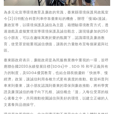
為多元化宣導環境教育及廉政的常識，臺東縣環境保護局政風室
今(2)日特配合科普列車停靠臺東站的機會，辦理「慢城x漫誠」
廉政宣導，以環境保護及誠信為主題，藉體驗環境教育方式，透
過遊戲及虛擬實境宣導環境保護及誠信觀念，讓現場參加的250
位小朋友，可以在趣味寓教於樂的氛圍下，認識環境及廉政教
育，使受眾皆能重視誠信價值，讓善的力量散布至每個家庭與社
區。
臺東縣政府表示，廉能政府是為民服務業務中重視的一環，並呼
應聯合國2030永續發展目標(SDGs)中，SDG 16 和平正義與有
力的制度，及SDG4優質教育，也結合縣長饒慶鈴「快效率、慢
經濟」政策，讓誠信利用各種方式更有廣度的推動。歡迎科普列
車來到臺東，讓小朋友認識到臺東的環保與廉政推動，將科學實
證及廉潔誠信的種子向下扎根、誠信概念「漫」入每位受眾的核
心素養之中，共同推動校園誠信與美好的環境，以建立正確的人
文素養與品德操守。