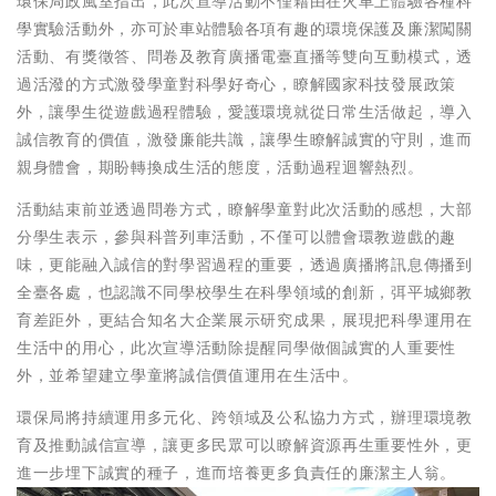
環保局政風室指出，此次宣導活動不僅藉由在火車上體驗各種科
學實驗活動外，亦可於車站體驗各項有趣的環境保護及廉潔闖關
活動、有獎徵答、問卷及教育廣播電臺直播等雙向互動模式，透
過活潑的方式激發學童對科學好奇心，瞭解國家科技發展政策
外，讓學生從遊戲過程體驗，愛護環境就從日常生活做起，導入
誠信教育的價值，激發廉能共識，讓學生瞭解誠實的守則，進而
親身體會，期盼轉換成生活的態度，活動過程迴響熱烈。
活動結束前並透過問卷方式，瞭解學童對此次活動的感想，大部
分學生表示，參與科普列車活動，不僅可以體會環教遊戲的趣
味，更能融入誠信的對學習過程的重要，透過廣播將訊息傳播到
全臺各處，也認識不同學校學生在科學領域的創新，弭平城鄉教
育差距外，更結合知名大企業展示研究成果，展現把科學運用在
生活中的用心，此次宣導活動除提醒同學做個誠實的人重要性
外，並希望建立學童將誠信價值運用在生活中。
環保局將持續運用多元化、跨領域及公私協力方式，辦理環境教
育及推動誠信宣導，讓更多民眾可以瞭解資源再生重要性外，更
進一步埋下誠實的種子，進而培養更多負責任的廉潔主人翁。