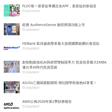
FLOC唯一基督徒專屬交友APP，基督徒的新福音
2021/03/29
鎧應 AudienceSense 臉部辨識功能上市
2026/08/07
HDBank 取得越南歷來最大規模國際銀團社會貸款
2026/08/07
創智動能強化AI與經營雙軸競爭力 投資長受臺大EMBA
邀分享AI時代投資思維
2026/08/07
ASUSx三麗鷗耍酷聯萌 潮玩開學祭搶抱AI筆電！
2026/08/07
AMD公佈2026年第2季財務報告
2026/08/07