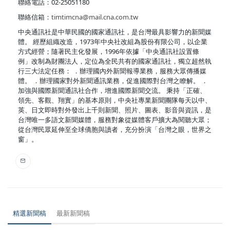
聯絡電話：02-25051180
聯絡信箱：
timtimcna@mail.cna.com.tw
中央通訊社是中華民國的國家通訊社，是台灣最具影響力的新聞媒
體。 經歷組織改造，1973年中央社改組為股份有限公司，以企業
方式經營；隨著民主化發展，1996年依據「中央通訊社設置條
例」改制為財團法人，定位為全民共有的國家通訊社，獨立超然執
行三大法定任務： ．辦理國內外新聞報導業務，服務大眾傳播媒
體。 ．辦理國家對外新聞通訊業務，促進國際對台灣之瞭解。 ．
加強與國際新聞通訊社合作，增進國際新聞交流。 秉持「正確、
領先、客觀、翔實」的基本原則，中央社專業新聞團隊每天以中、
英、日文即時對外發出上千則新聞、照片、圖表、影音與資訊，是
台灣唯一多語文新聞媒體，服務對象從媒體客戶擴大為閱聽大眾；
從台灣民眾延伸至全球僑胞與讀者，充分扮演「台灣之眼，世界之
窗」。
精選新聞稿
最新新聞稿