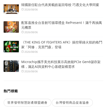
韓國新任駐台代表黃載皓返回母校 巧遇文化大學同窗
2026/08/06
配客嘉推全台首創可循環禮盒 RePresent！滿千再抽萬
元機票
2026/08/06
《THE KING OF FIGHTERS AFK》操控翠綠火焰的格鬥
家「阿修．克里門森」登場
2026/08/06
Microchip攜手美光科技展示高效能PCIe Gen6儲存架
構，滿足AI與資料中心基礎架構需求
2026/08/06
熱門標籤
世界發明智慧財產聯盟總會
台灣發明商品促進協會