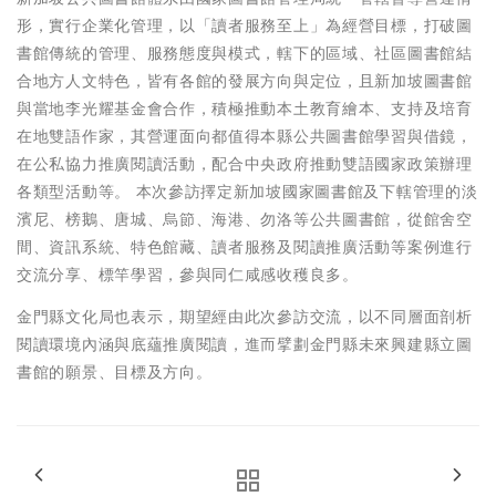
形，實行企業化管理，以「讀者服務至上」為經營目標，打破圖
書館傳統的管理、服務態度與模式，轄下的區域、社區圖書館結
合地方人文特色，皆有各館的發展方向與定位，且新加坡圖書館
與當地李光耀基金會合作，積極推動本土教育繪本、支持及培育
在地雙語作家，其營運面向都值得本縣公共圖書館學習與借鏡，
在公私協力推廣閱讀活動，配合中央政府推動雙語國家政策辦理
各類型活動等。 本次參訪擇定新加坡國家圖書館及下轄管理的淡
濱尼、榜鵝、唐城、烏節、海港、勿洛等公共圖書館，從館舍空
間、資訊系統、特色館藏、讀者服務及閱讀推廣活動等案例進行
交流分享、標竿學習，參與同仁咸感收穫良多。
金門縣文化局也表示，期望經由此次參訪交流，以不同層面剖析
閱讀環境內涵與底蘊推廣閱讀，進而擘劃金門縣未來興建縣立圖
書館的願景、目標及方向。