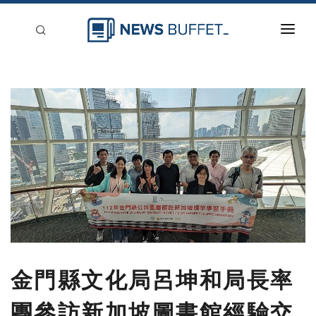
回到首頁
新聞稿分類
登入
刊登
金門縣文化局呂坤和局長率
團參訪新加坡圖書館經驗交