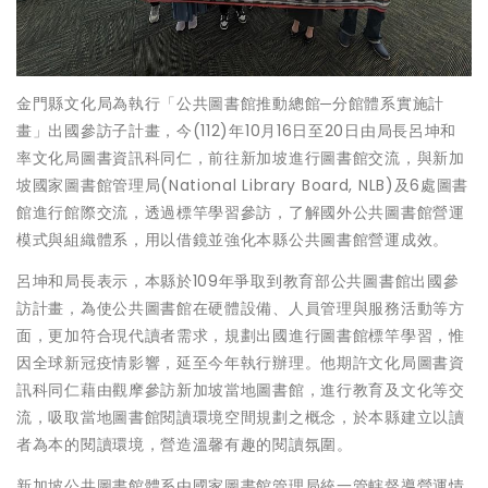
金門縣文化局為執行「公共圖書館推動總館─分館體系實施計
畫」出國參訪子計畫，今(112)年10月16日至20日由局長呂坤和
率文化局圖書資訊科同仁，前往新加坡進行圖書館交流，與新加
坡國家圖書館管理局(National Library Board, NLB)及6處圖書
館進行館際交流，透過標竿學習參訪，了解國外公共圖書館營運
模式與組織體系，用以借鏡並強化本縣公共圖書館營運成效。
呂坤和局長表示，本縣於109年爭取到教育部公共圖書館出國參
訪計畫，為使公共圖書館在硬體設備、人員管理與服務活動等方
面，更加符合現代讀者需求，規劃出國進行圖書館標竿學習，惟
因全球新冠疫情影響，延至今年執行辦理。他期許文化局圖書資
訊科同仁藉由觀摩參訪新加坡當地圖書館，進行教育及文化等交
流，吸取當地圖書館閱讀環境空間規劃之概念，於本縣建立以讀
者為本的閱讀環境，營造溫馨有趣的閱讀氛圍。
新加坡公共圖書館體系由國家圖書館管理局統一管轄督導營運情