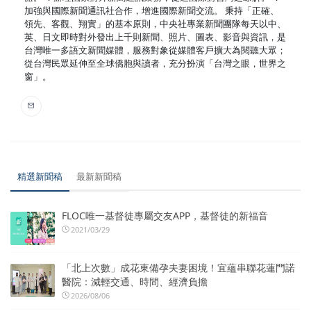
加強與國際新聞通訊社合作，增進國際新聞交流。 秉持「正確、
領先、客觀、翔實」的基本原則，中央社專業新聞團隊每天以中、
英、日文即時對外發出上千則新聞、照片、圖表、影音與資訊，是
台灣唯一多語文新聞媒體，服務對象從媒體客戶擴大為閱聽大眾；
從台灣民眾延伸至全球僑胞與讀者，充分扮演「台灣之眼，世界之
窗」。
精選新聞稿
最新新聞稿
FLOC唯一基督徒專屬交友APP，基督徒的新福音
2021/03/29
「北上次數」成花東備孕夫妻困境！宜蘊串聯花蓮門諾
醫院：減輕交通、時間、經濟負擔
2026/08/06