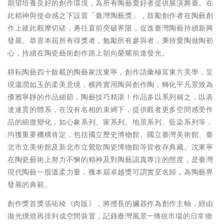
期望培養良好的創作環境，為所有陶藝愛好者提供展演舞臺。在
此精神與使命感之下設置「臺灣陶藝獎」，鼓勵創作者在陶藝創
作上彼此觀摩切磋，勇往直前突破界限，促進臺灣陶藝持續新興
發展。恭喜本屆所有得獎者，勉勵所有參與者，秉持愛陶做陶初
心，持續在陶瓷藝術創作路上朝向榮耀前進發光。
耕耘陶藝四十餘載的陶藝家沈東寧，創作語彙極富東方美學，呈
現溫潤如玉的柔美意境，横跨實用陶與創作陶，轉化平凡景致為
優雅寧靜的作品細節，陶藝技巧精湛！作品多以系列稱之，以表
達連貫的體系，在沒有名相的束縛下，提供觀者更多空間感受作
品的細微變化，如心象系列、家系列、地景系列、藍染系列等，
均獲重要機構肯定，包括國立歷史博物館、國立臺灣美術館、臺
北市立美術館及新北市立鶯歌陶瓷博物館等皆收存典藏。沈東寧
在陶瓷藝術上努力不懈的精神及對陶藝認真專注的態度，是臺灣
現代陶藝一股溫柔力量，獲本屆卓越獎可謂實至名歸，為陶藝界
發展的典範。
創作獎首獎張祐綾《肉販》，將擅長的臟器作為創作主軸，經由
拋光燻燒再排列成空間裝置，記錄臺灣風景—傳統市場的日常物