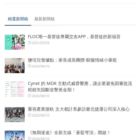
精選新聞稿
最新新聞稿
FLOC唯一基督徒專屬交友APP，基督徒的新福音
2021/03/29
鹽埕兒發據點：家長成長團體-馴服情緒小暴龍
2026/08/10
Cynet 的 MDR 主動式威脅響應，讓企業避免因審批流
程錯失阻斷攻擊黃金期！
2026/08/10
重視產業接軌 文大都計系參訪臺北捷運公司深入核心
2026/08/10
《無期迷途》全新主線「蒼藍穹頂」開啟！
2026/08/10