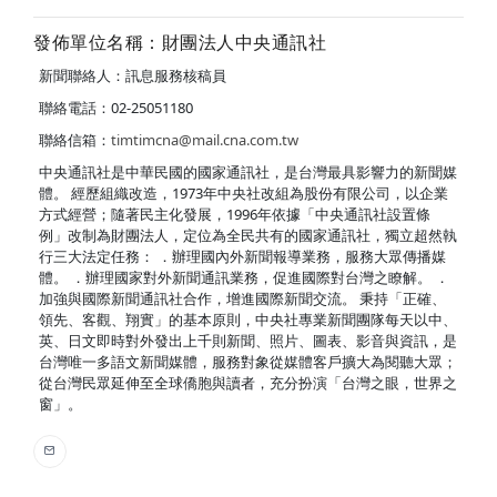
發佈單位名稱：財團法人中央通訊社
新聞聯絡人：訊息服務核稿員
聯絡電話：02-25051180
聯絡信箱：
timtimcna@mail.cna.com.tw
中央通訊社是中華民國的國家通訊社，是台灣最具影響力的新聞媒
體。 經歷組織改造，1973年中央社改組為股份有限公司，以企業
方式經營；隨著民主化發展，1996年依據「中央通訊社設置條
例」改制為財團法人，定位為全民共有的國家通訊社，獨立超然執
行三大法定任務： ．辦理國內外新聞報導業務，服務大眾傳播媒
體。 ．辦理國家對外新聞通訊業務，促進國際對台灣之瞭解。 ．
加強與國際新聞通訊社合作，增進國際新聞交流。 秉持「正確、
領先、客觀、翔實」的基本原則，中央社專業新聞團隊每天以中、
英、日文即時對外發出上千則新聞、照片、圖表、影音與資訊，是
台灣唯一多語文新聞媒體，服務對象從媒體客戶擴大為閱聽大眾；
從台灣民眾延伸至全球僑胞與讀者，充分扮演「台灣之眼，世界之
窗」。