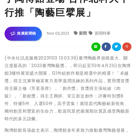
行推「陶藝巨擘展」
Nov 03,2023
新聞
新聞時事
推廣新聞稿
(中央社訊息服務20231103 13:03:39)臺灣陶藝界規模最大、關
注度最高的「2023臺灣陶藝獎」，即日起至113年4月21日在陶博
館3樓特展室盛大開展，121件組創作都是精選中的精選！「卓越
獎」得主沈東寧極富東方美學溫潤洗鍊的系列作品，實用獎首獎
得主羅士修《芳茗茶席》，「創作獎」首獎得主張祐綾《肉
販》，「新銳獎」得主王裔婷、宋立新近創作；評審特別獎8
件、特優5件、入選50件，高手雲集！展現當代陶藝嶄新視角、
獨特創意和豐富的生命力，歡迎民眾把握展期欣賞及感受陶藝新
時代的多元語彙。
陶博館館長張啟文表示，陶博館多年來致力推動臺灣陶藝發展，