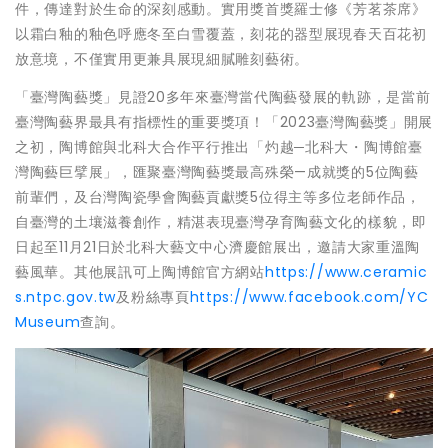
件，傳達對於生命的深刻感動。實用獎首獎羅士修《芳茗茶席》
以霜白釉的釉色呼應冬至白雪覆蓋，刻花的器型展現春天百花初
放意境，不僅實用更兼具展現細膩雕刻藝術。
「臺灣陶藝獎」見證20多年來臺灣當代陶藝發展的軌跡，是當前
臺灣陶藝界最具有指標性的重要獎項！「2023臺灣陶藝獎」開展
之初，陶博館與北科大合作平行推出「灼越─北科大・陶博館臺
灣陶藝巨擘展」，匯聚臺灣陶藝獎最高殊榮—成就獎的5位陶藝
前輩們，及台灣陶瓷學會陶藝貢獻獎5位得主等多位老師作品，
自臺灣的土壤滋養創作，精湛表現臺灣孕育陶藝文化的樣貌，即
日起至11月21日於北科大藝文中心濟慶館展出，邀請大家重溫陶
藝風華。其他展訊可上陶博館官方網站
https://www.ceramic
s.ntpc.gov.tw
及粉絲專頁
https://www.facebook.com/YC
Museum
查詢。