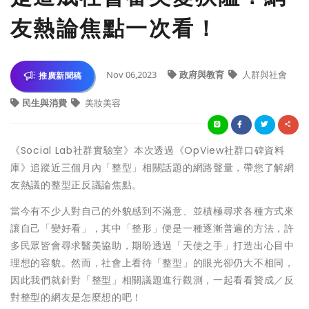
友熱論焦點一次看！
Nov 06,2023
政府與教育
人群與社會
推廣新聞稿
民生與消費
美妝美容
《Social Lab社群實驗室》本次透過《OpView社群口碑資料
庫》追蹤近三個月內「整型」相關話題的網路聲量，帶您了解網
友熱議的整型正反議論焦點。
當今有不少人對自己的外貌感到不滿意、並積極尋求各種方式來
讓自己「變好看」，其中「整形」便是一種逐漸普遍的方法，許
多民眾皆會尋求醫美協助，期盼透過「天使之手」打造出心目中
理想的容貌。然而，社會上看待「整型」的眼光卻仍大不相同，
因此我們就針對「整型」相關議題進行觀測，一起看看贊成／反
對整型的網友是怎麼想的吧！