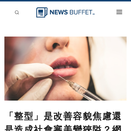
回到首頁
新聞稿分類
登入
刊登
「整型」是改善容貌焦慮還
是造成社會審美變狹隘？網