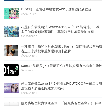
FLOC唯一基督徒專屬交友APP，基督徒的新福音
2021/03/29
石墨點穴最快解法GenerStand推「生物能電池」一機
多用健康兼顧能源韌性！募資將啟動填問卷抽好禮
2026/08/10
一杯咖啡，喝的不只是風味：Kantar 凱度揭密台灣消費
者正以永續標準重新選擇咖啡品牌
2026/08/10
Kantar 凱度與 JKR 最新研究 : 品牌資產有七成來自體驗
2026/08/10
超人氣偶像Ozone 8/15即將現身OUTDOOR一日店長浪
漫寵粉！解鎖近距離夢幻福利！
2026/08/10
陽光房地產投資信託基金（「陽光房地產基金」） 截至