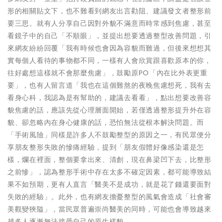
形的相關貼文下，也不難看到網友出言勸阻、建議發文者整形前
要三思。就有人分享自己因對外貌不滿意而時常感到焦慮，甚至
看鏡子中的自己「不順眼」，並提出想要透過整型改善問題，引
來網友紛紛回覆「我有時候也會因為容貌而難過，但後來想想其
實每個人看待的事物都不同，一樣有人會欣賞跟喜歡原本的你，
往好處想這樣就不會那麼焦慮」，鼓勵原PO「內在比外表更重
要」，也有人留言道「我也在這個難熬的夜晚焦慮想死，我有去
看身心科，我認為是有幫助的，建議去看看」，點出想要改善容
貌焦慮的話，應該先從心理層面開始，若僅透過整形提升外在容
貌、卻忽略內在身心健康的話，恐怕無法從根本解決問題。而
「手術風險」同樣是許多人不鼓勵整型的原因之一，有民眾便分
享朋友整形失敗的慘痛經驗，提到「朋友假體好像感染還是怎
樣，爛在裡面，整個要拿出來、清創，現在鼻梁凹下去，比整形
之前慘」，認為整形手術中存在太多不確定因素，都可能導致結
果不如預期，更有人直言「醫美不是成功，就是花了錢還要面對
失敗的經驗」。此外，也有網友擔憂整型的風氣會造成「社會審
美觀變狹隘」，當民眾普遍崇尚醫美的同時，可能也會導致越來
越多人逐漸無法接受自己的原生樣貌。