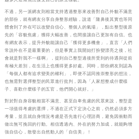
不過，另一派網友則相當支持透過整形來改善對自己外貌不滿意
的部份，就有網友分享自身整形經驗，說道「隆鼻後其實也等同
體會到了外在可以改變自信心、整個人的氣場」，點出整型後原
先的「容貌焦慮」獲得大幅改善，也間接讓自己更加有自信。也
有網友表示，提升外貌能讓自己「獲得更多機會」，直言「人們
常說外在不是最重要的，但是事實上我開始打扮變漂亮之後，社
會就是對我不一樣啊」，提到自己整型過後所受到的待遇與從前
有極大差別，在生活上也獲得更多好處。同時，部份網友則認為
「每個人都有追求變美的權利」，即便不認同推崇整形的想法，
也無需對選擇整型的民眾進行批判，因為「人家想整成什麼樣
子、喜歡什麼樣子的五官，他們開心就好。」
對於對自身容貌相當不滿意、甚至自卑焦慮的民眾來說，整型是
一項值得考慮的選擇，不過在正式下定決心之前，仍然必須多方
考量，並且就自身情況考慮是否先進行心理諮商，避免因衝動而
做出無可挽回的行動。相信透過內、外在的努力加成，就能夠增
強自信心，散發出自然動人的「自信美」！