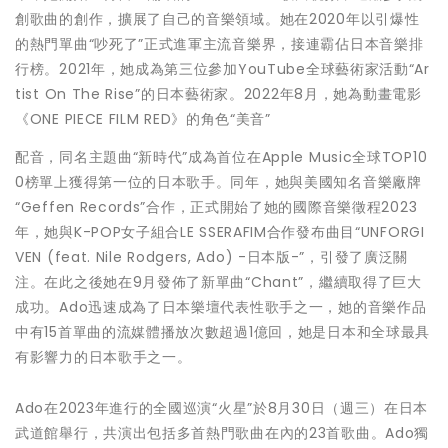
創歌曲的創作，擴展了自己的音樂領域。她在2020年以引爆性
的熱門單曲“吵死了”正式進軍主流音樂界，接連霸佔日本音樂排
行榜。2021年，她成為第三位參加YouTube全球藝術家活動“Ar
tist On The Rise”的日本藝術家。2022年8月，她為動畫電影
《ONE PIECE FILM RED》的角色“美音”
配音，同名主題曲“新時代”成為首位在Apple Music全球TOP10
0榜單上獲得第一位的日本歌手。同年，她與美國知名音樂廠牌
“Geffen Records”合作，正式開始了她的國際音樂徵程2023
年，她與K-POP女子組合LE SSERAFIM合作發布曲目“UNFORGI
VEN (feat. Nile Rodgers, Ado) -日本版-”，引發了廣泛關
注。在此之後她在9月發佈了新單曲“Chant”，繼續取得了巨大
成功。Ado迅速成為了日本樂壇代表性歌手之一，她的音樂作品
中有15首單曲的流媒體播放次數超過1億回，她是日本和全球最具
有影響力的日本歌手之一。
Ado在2023年進行的全國巡演“火星”於8月30日（週三）在日本
武道館舉行，共演出包括多首熱門歌曲在內的23首歌曲。Ado獨