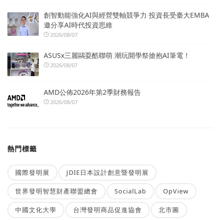
創智動能強化AI與經營雙軸競爭力 投資長受臺大EMBA
邀分享AI時代投資思維
2026/08/07
ASUSx三麗鷗耍酷聯萌 潮玩開學祭搶抱AI筆電！
2026/08/07
AMD公佈2026年第2季財務報告
2026/08/07
熱門標籤
國際發明展
JDIE日本設計創意暨發明展
世界發明智慧財產聯盟總會
SocialLab
OpView
中國文化大學
台灣發明商品促進協會
北市圖