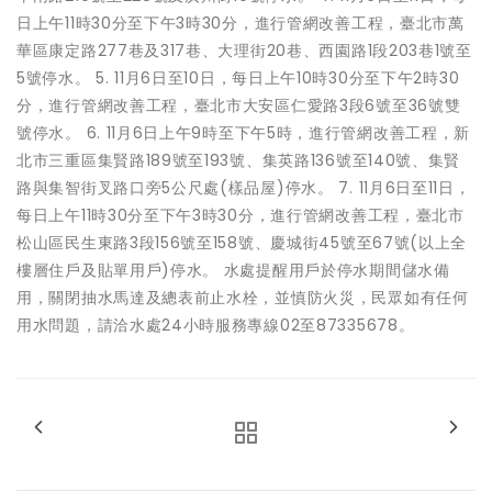
日上午11時30分至下午3時30分，進行管網改善工程，臺北市萬
華區康定路277巷及317巷、大理街20巷、西園路1段203巷1號至
5號停水。 5. 11月6日至10日，每日上午10時30分至下午2時30
分，進行管網改善工程，臺北市大安區仁愛路3段6號至36號雙
號停水。 6. 11月6日上午9時至下午5時，進行管網改善工程，新
北市三重區集賢路189號至193號、集英路136號至140號、集賢
路與集智街叉路口旁5公尺處(樣品屋)停水。 7. 11月6日至11日，
每日上午11時30分至下午3時30分，進行管網改善工程，臺北市
松山區民生東路3段156號至158號、慶城街45號至67號(以上全
樓層住戶及貼單用戶)停水。 水處提醒用戶於停水期間儲水備
用，關閉抽水馬達及總表前止水栓，並慎防火災，民眾如有任何
用水問題，請洽水處24小時服務專線02至87335678。