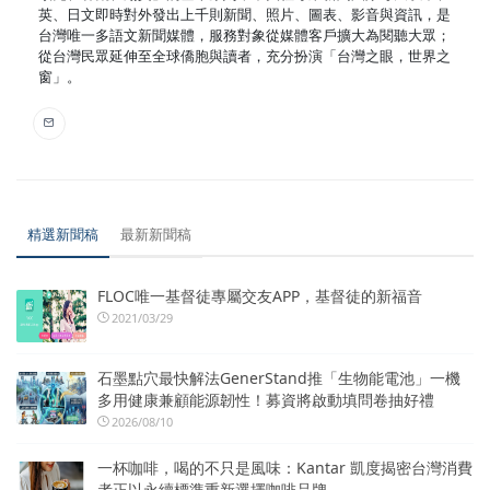
英、日文即時對外發出上千則新聞、照片、圖表、影音與資訊，是
台灣唯一多語文新聞媒體，服務對象從媒體客戶擴大為閱聽大眾；
從台灣民眾延伸至全球僑胞與讀者，充分扮演「台灣之眼，世界之
窗」。
精選新聞稿
最新新聞稿
FLOC唯一基督徒專屬交友APP，基督徒的新福音
2021/03/29
石墨點穴最快解法GenerStand推「生物能電池」一機
多用健康兼顧能源韌性！募資將啟動填問卷抽好禮
2026/08/10
一杯咖啡，喝的不只是風味：Kantar 凱度揭密台灣消費
者正以永續標準重新選擇咖啡品牌