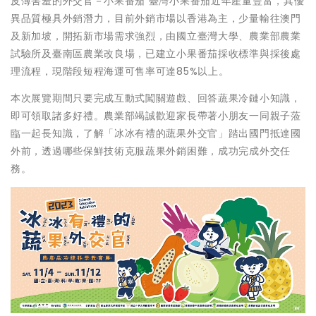
皮薄害羞的外交官－小果番茄 臺灣小果番茄近年產量豐富，其優
異品質極具外銷潛力，目前外銷市場以香港為主，少量輸往澳門
及新加坡，開拓新市場需求強烈，由國立臺灣大學、農業部農業
試驗所及臺南區農業改良場，已建立小果番茄採收標準與採後處
理流程，現階段短程海運可售率可達85%以上。
本次展覽期間只要完成互動式闖關遊戲、回答蔬果冷鏈小知識，
即可領取諸多好禮。農業部竭誠歡迎家長帶著小朋友一同親子蒞
臨一起長知識，了解「冰冰有禮的蔬果外交官」踏出國門抵達國
外前，透過哪些保鮮技術克服蔬果外銷困難，成功完成外交任
務。