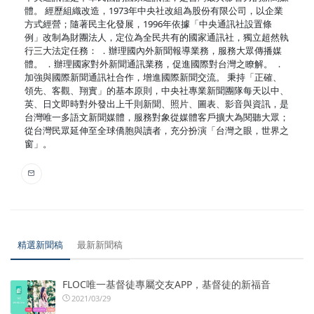
體。 經歷組織改造，1973年中央社改組為股份有限公司，以企業
方式經營；隨著民主化發展，1996年依據「中央通訊社設置條
例」改制為財團法人，定位為全民共有的國家通訊社，獨立超然執
行三大法定任務： ．辦理國內外新聞報導業務，服務大眾傳播媒
體。 ．辦理國家對外新聞通訊業務，促進國際對台灣之瞭解。 ．
加強與國際新聞通訊社合作，增進國際新聞交流。 秉持「正確、
領先、客觀、翔實」的基本原則，中央社專業新聞團隊每天以中、
英、日文即時對外發出上千則新聞、照片、圖表、影音與資訊，是
台灣唯一多語文新聞媒體，服務對象從媒體客戶擴大為閱聽大眾；
從台灣民眾延伸至全球僑胞與讀者，充分扮演「台灣之眼，世界之
窗」。
精選新聞稿
最新新聞稿
FLOC唯一基督徒專屬交友APP，基督徒的新福音
2021/03/29