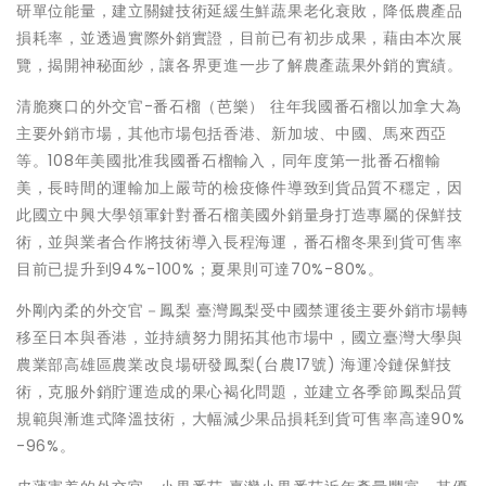
研單位能量，建立關鍵技術延緩生鮮蔬果老化衰敗，降低農產品
損耗率，並透過實際外銷實證，目前已有初步成果，藉由本次展
覽，揭開神秘面紗，讓各界更進一步了解農產蔬果外銷的實績。
清脆爽口的外交官-番石榴（芭樂） 往年我國番石榴以加拿大為
主要外銷市場，其他市場包括香港、新加坡、中國、馬來西亞
等。108年美國批准我國番石榴輸入，同年度第一批番石榴輸
美，長時間的運輸加上嚴苛的檢疫條件導致到貨品質不穩定，因
此國立中興大學領軍針對番石榴美國外銷量身打造專屬的保鮮技
術，並與業者合作將技術導入長程海運，番石榴冬果到貨可售率
目前已提升到94%-100%；夏果則可達70%-80%。
外剛內柔的外交官－鳳梨 臺灣鳳梨受中國禁運後主要外銷市場轉
移至日本與香港，並持續努力開拓其他市場中，國立臺灣大學與
農業部高雄區農業改良場研發鳳梨(台農17號) 海運冷鏈保鮮技
術，克服外銷貯運造成的果心褐化問題，並建立各季節鳳梨品質
規範與漸進式降溫技術，大幅減少果品損耗到貨可售率高達90%
-96%。