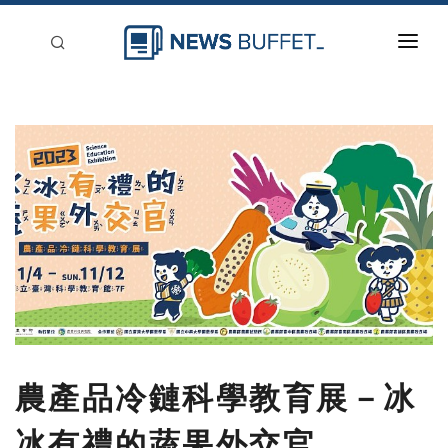
回到首頁
新聞稿分類
登入
刊登
農產品冷鏈科學教育展－冰
冰有禮的蔬果外交官