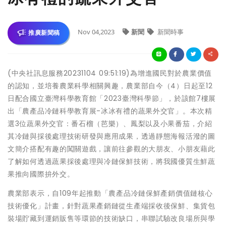
Nov 04,2023
新聞
新聞時事
推廣新聞稿
(中央社訊息服務20231104 09:51:19)為增進國民對於農業價值
的認知，並培養農業科學相關興趣，農業部自今（4）日起至12
日配合國立臺灣科學教育館「2023臺灣科學節」，於該館7樓展
出「農產品冷鏈科學教育展-冰冰有禮的蔬果外交官」。本次精
選3位蔬果外交官：番石榴（芭樂）、鳳梨以及小果番茄，介紹
其冷鏈與採後處理技術研發與應用成果，透過靜態海報活潑的圖
文簡介搭配有趣的闖關遊戲，讓前往參觀的大朋友、小朋友藉此
了解如何透過蔬果採後處理與冷鏈保鮮技術，將我國優質生鮮蔬
果推向國際拚外交。
農業部表示，自109年起推動「農產品冷鏈保鮮產銷價值鏈核心
技術優化」計畫，針對蔬果產銷鏈從生產端採收後保鮮、集貨包
裝場貯藏到運銷販售等環節的技術缺口，串聯試驗改良場所與學