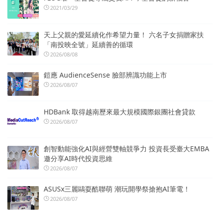
2021/03/29
天上父親的愛延續化作希望力量！ 六名子女捐贈家扶
「南投映全號」延續善的循環
2026/08/08
鎧應 AudienceSense 臉部辨識功能上市
2026/08/07
HDBank 取得越南歷來最大規模國際銀團社會貸款
2026/08/07
創智動能強化AI與經營雙軸競爭力 投資長受臺大EMBA
邀分享AI時代投資思維
2026/08/07
ASUSx三麗鷗耍酷聯萌 潮玩開學祭搶抱AI筆電！
2026/08/07