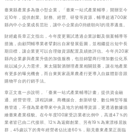
臺東縣產業多為微小型企業，「臺東一站式產業輔導」開辦至今
近10年，提供創業、財務、經營、研發等資源，輔導超過700家
縣內中小企業成長茁壯，讓中小企業由0持續朝向1的境界邁進。
財經處長章正文指出，今年度更嘗試透過企業診斷及個案輔導等
措施，由顧問輔導業者擘劃出自家發展藍圖，並相繼提出短中長
期目標，讓企業更可以合理做資源配置及績效評估。今年共20家
縣內企業參與產業升值的加值服務，包括錦鑾商行增加數位化系
統以減少人力需求、東太陽製酒辦理產業相關競賽，讓在地產業
有更多的曝光機會，而台東黃家蔬果農產行更導入自媒體影音跟
購物平台的行銷手法。
章正文進一步說明，「臺東一站式產業輔導計畫」提供資金融
通、經營管理、課程訓練、商機媒合、創新研發、數位轉型等服
務管道，不僅為業者帶來中央及地方的輔導資源，更透過數據描
繪臺東產業樣貌。在今年度100家受訪業者比例中，高達47％的
業者皆已由二代接班、12％為返鄉創業、另有19％為東漂移居族
群，45歲以下的青年經營者佔比達60％，顯見臺東產業正面臨