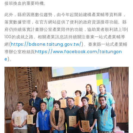
接班換血的重要時機。
此外，縣府因應數位趨勢，由今年起開始建構產業輔導資料庫，
落實數據管理，在官方網站提供了便利的政府資源搜尋功能。縣
府仍持續落實計畫辦公室產業陪伴的功能，協助業者順利踏上1到
100的成就之路。相關產業訊息請持續關注臺東一站式產業輔導
網(
https://bdsone.taitung.gov.tw/
)、臺東縣一站式產業輔
導辦公室粉絲頁
https://www.facebook.com/taitungon
e
)。