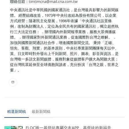
聯絡信箱：
timtimcna@mail.cna.com.tw
中央通訊社是中華民國的國家通訊社，是台灣最具影響力的新聞媒
體。 經歷組織改造，1973年中央社改組為股份有限公司，以企業
方式經營；隨著民主化發展，1996年依據「中央通訊社設置條
例」改制為財團法人，定位為全民共有的國家通訊社，獨立超然執
行三大法定任務： ．辦理國內外新聞報導業務，服務大眾傳播媒
體。 ．辦理國家對外新聞通訊業務，促進國際對台灣之瞭解。 ．
加強與國際新聞通訊社合作，增進國際新聞交流。 秉持「正確、
領先、客觀、翔實」的基本原則，中央社專業新聞團隊每天以中、
英、日文即時對外發出上千則新聞、照片、圖表、影音與資訊，是
台灣唯一多語文新聞媒體，服務對象從媒體客戶擴大為閱聽大眾；
從台灣民眾延伸至全球僑胞與讀者，充分扮演「台灣之眼，世界之
窗」。
精選新聞稿
最新新聞稿
FLOC唯一基督徒專屬交友APP，基督徒的新福音