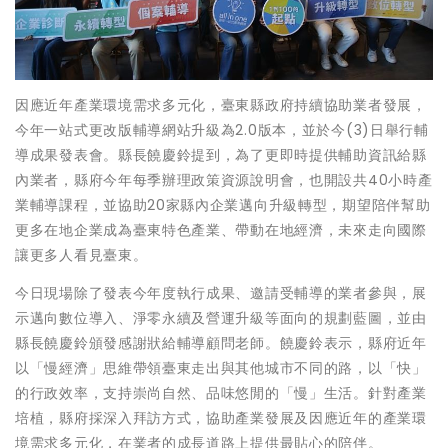
因應近年產業環境需求多元化，臺東縣政府持續協助業者發展，
今年一站式更改版輔導網站升級為2.0版本，並於今(3)日舉行輔
導成果發表會。縣長饒慶鈴提到，為了更即時提供輔助資訊給縣
內業者，縣府今年每季辦理政策資源說明會，也開設共40小時產
業輔導課程，並協助20家縣內企業邁向升級轉型，期望陪伴幫助
更多在地企業成為臺東特色產業、帶動在地經濟，未來走向國際
讓更多人看見臺東。
今日現場除了發表今年度執行成果、邀請受輔導的業者參與，展
示邁向數位導入、淨零永續及營運升級等面向的規劃藍圖，並由
縣長饒慶鈴頒發感謝狀給輔導顧問老師。饒慶鈴表示，縣府近年
以「慢經濟」思維帶領臺東走出與其他城市不同的路，以「快」
的行政效率，支持崇尚自然、品味悠閒的「慢」生活。針對產業
培植，縣府採深入拜訪方式，協助產業發展及因應近年的產業環
境需求多元化，在業者的成長道路上提供最貼心的陪伴。