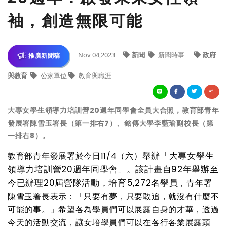
袖，創造無限可能
Nov 04,2023
新聞
新聞時事
政府
推廣新聞稿
與教育
公家單位
教育與職涯
大專女學生領導力培訓營20週年同學會全員大合照，教育部青年
發展署陳雪玉署長（第一排右7）、銘傳大學李藍瑜副校長（第
一排右8）。
舉辦「大專女學生
教育部青年發展署於今日11/4（六）
領導力培訓營20週年同學會」。該計畫自92年舉辦至
今已辦理20屆營隊活動，培育5,272名學員
，青年署
陳雪玉署長表示：「只要有夢，只要敢追，就沒有什麼不
可能的事。」希望各為學員們可以展露自身的才華，透過
今天的活動交流，讓女培學員們可以在各行各業展露頭