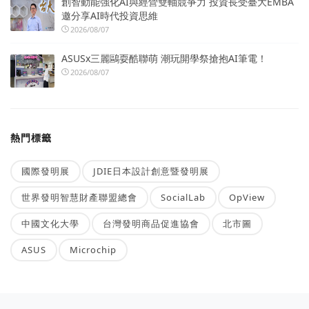
創智動能強化AI與經營雙軸競爭力 投資長受臺大EMBA
邀分享AI時代投資思維
2026/08/07
ASUSx三麗鷗耍酷聯萌 潮玩開學祭搶抱AI筆電！
2026/08/07
熱門標籤
國際發明展
JDIE日本設計創意暨發明展
世界發明智慧財產聯盟總會
SocialLab
OpView
中國文化大學
台灣發明商品促進協會
北市圖
ASUS
Microchip