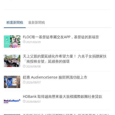
精選新聞稿
最新新聞稿
FLOC唯一基督徒專屬交友APP，基督徒的新福音
2021/03/29
天上父親的愛延續化作希望力量！ 六名子女捐贈家扶
「南投映全號」延續善的循環
2026/08/08
鎧應 AudienceSense 臉部辨識功能上市
2026/08/07
HDBank 取得越南歷來最大規模國際銀團社會貸款
2026/08/07