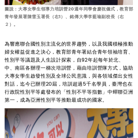
圖說：大專女學生領導力培訓營20週年同學會慶祝儀式，教育部
青年發展署陳雪玉署長（右1）、銘傳大學李藍瑜副校長（右
２）。
為響應聯合國性別主流化的世界趨勢，以及我國積極推動
婦女權益促進之決心，教育部青年署結合青年領袖培育、
性別平等議題及人生設計探索，自92年起每年於北、
中、南區各辦理一梯次培訓營，藉由培訓營隊方式，協助
大專女學生啟發性別及全球公民意識，與各領域傑出女性
對話，迄今已辦理20屆，培訓超過5千名學員，臺灣也在
行政院性別平等處發布的「性別不平等指數」中蟬聯亞洲
第一，成為亞洲性別平等推動最成功的國家。