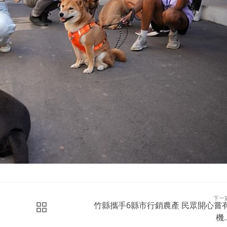
下一
竹縣攜手6縣市行銷農產 民眾開心嘗
機..