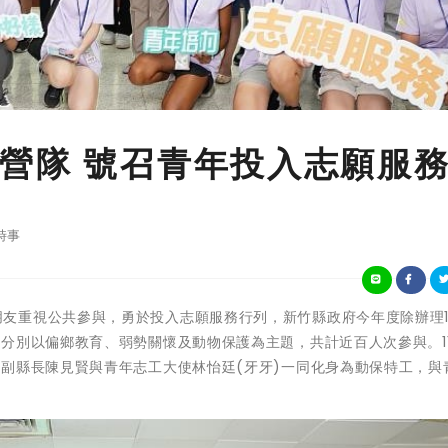
營隊 號召青年投入志願服
時事
為帶領青年朋友重視公共參與，勇於投入志願服務行列，新竹縣政府今年度除辦理
分別以偏鄉教育、弱勢關懷及動物保護為主題，共計近百人次參與。1
副縣長陳見賢與青年志工大使林怡廷(牙牙)一同化身為動保特工，與