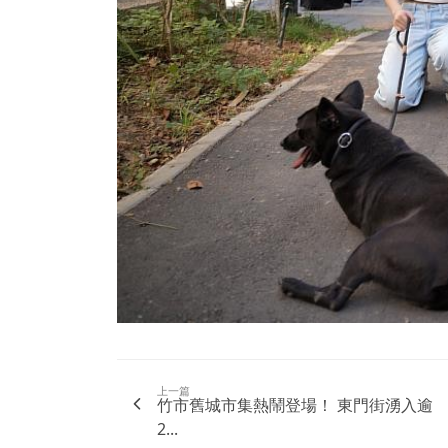
上一篇
竹市舊城市集熱鬧登場！ 東門街湧入逾
2...