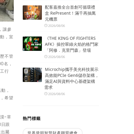
配客嘉推全台首創可循環禮
盒 RePresent！滿千再抽萬
元機票
2026/08/06
，讓參
互動，宣
《THE KING OF FIGHTERS
AFK》操控翠綠火焰的格鬥家
「阿修．克里門森」登場
經歷不管
2026/08/06
00名，
Microchip攜手美光科技展示
志工行
高效能PCIe Gen6儲存架構，
滿足AI與資料中心基礎架構
需求
活動，
2026/08/06
傳，希望
漠-草
熱門標籤
8日跟
做出屬
世界發明智慧財產聯盟總會