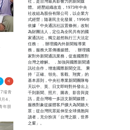
社，是台灣最具影響力的新聞媒
體。 經歷組織改造，1973年中央
社改組為股份有限公司，以企業方
式經營；隨著民主化發展，1996年
依據「中央通訊社設置條例」改制
為財團法人，定位為全民共有的國
家通訊社，獨立超然執行三大法定
任務： ．辦理國內外新聞報導業
務
務，服務大眾傳播媒體。 ．辦理國
家對外新聞通訊業務，促進國際對
台灣之瞭解。 ．加強與國際新聞通
訊社合作，增進國際新聞交流。 秉
持「正確、領先、客觀、翔實」的
基本原則，中央社專業新聞團隊每
天以中、英、日文即時對外發出上
17場青
千則新聞、照片、圖表、影音與資
訊，是台灣唯一多語文新聞媒體，
1月4、
服務對象從媒體客戶擴大為閱聽大
青年朋
眾；從台灣民眾延伸至全球僑胞與
讀者，充分扮演「台灣之眼，世界
之窗」。