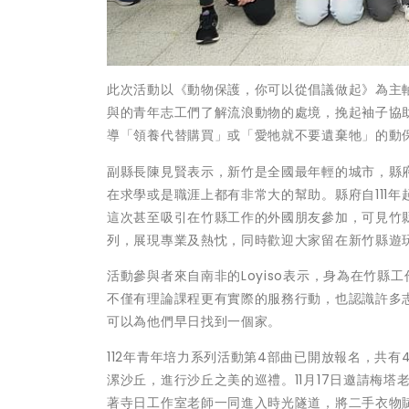
此次活動以《動物保護，你可以從倡議做起》為主
與的青年志工們了解流浪動物的處境，挽起袖子協
導「領養代替購買」或「愛牠就不要遺棄牠」的動
副縣長陳見賢表示，新竹是全國最年輕的城市，縣
在求學或是職涯上都有非常大的幫助。縣府自111
這次甚至吸引在竹縣工作的外國朋友參加，可見竹
列，展現專業及熱忱，同時歡迎大家留在新竹縣遊
活動參與者來自南非的Loyiso表示，身為在竹縣
不僅有理論課程更有實際的服務行動，也認識許多
可以為他們早日找到一個家。
112年青年培力系列活動第4部曲已開放報名，共有
漯沙丘，進行沙丘之美的巡禮。11月17日邀請梅塔
著寺日工作室老師一同進入時光隧道，將二手衣物賦