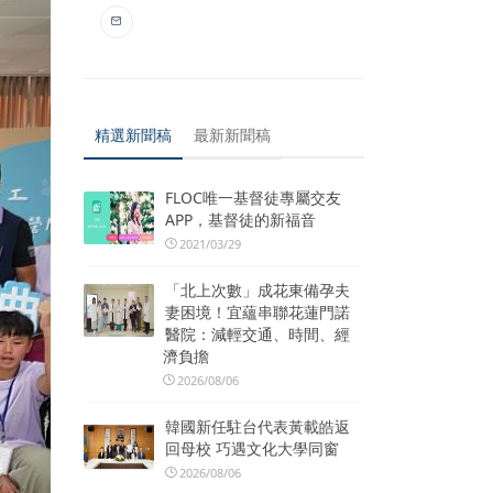
精選新聞稿
最新新聞稿
FLOC唯一基督徒專屬交友
APP，基督徒的新福音
2021/03/29
「北上次數」成花東備孕夫
妻困境！宜蘊串聯花蓮門諾
醫院：減輕交通、時間、經
濟負擔
2026/08/06
韓國新任駐台代表黃載皓返
回母校 巧遇文化大學同窗
2026/08/06