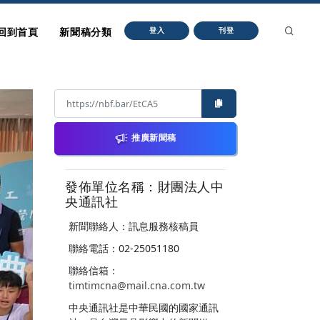
回到首頁
新聞稿分類
登入
刊登
推廣新聞稿
發佈單位名稱：財團法人中
央通訊社
新聞聯絡人：訊息服務核稿員
聯絡電話：02-25051180
聯絡信箱：
timtimcna@mail.cna.com.tw
中央通訊社是中華民國的國家通訊