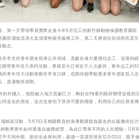
軸，第一天帶領學員實際走進今年5月完工的新竹縣動物保護教育園區
助園區溜放流浪犬及清潔狗籠等服務工作。第二天將前往街頭與民眾
保觀念。
府非常支持青年朋友投身公共領域，貢獻自身力量擔任志工，這樣的
年起辦理青年培力系列活動，累積至今已有近千人次參與，青年志工約5
縣的青年培力活動推動非常有口碑，也期待能帶動更多青年朋友投入
玩，度過愉快假期。
工作的外國人，很想融入地方貢獻己力，剛好在FB看到縣府辦理這樣的
志同道合的朋友，這次也會拍下浪浪可愛的模樣，利用自己的社群宣
4場精彩活動，11月11日至桃園觀音的海灘觀賞頗負盛名的台版撒哈拉沙
老師教導青年如何透過自媒體經營，為自己帶來不同的人生體驗；11月1
予不同外觀、新的生命再利用；最後一堂課安排於12月03日，親手