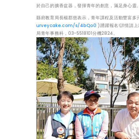
於自己的擴香盆器，發揮青年的創意，滿足身心靈
縣府教育局長楊郡慈表示，青年課程及活動豐富多
urveycake.com/s/4bQo0
)踴躍報名!詳情請
局青年事務科，03-5518101分機2824。