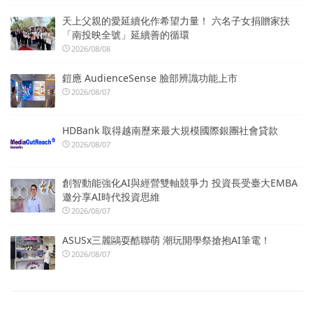
天上父親的愛延續化作希望力量！ 六名子女捐贈家扶
「南投映全號」延續善的循環
2026/08/08
鎧應 AudienceSense 臉部辨識功能上市
2026/08/07
HDBank 取得越南歷來最大規模國際銀團社會貸款
2026/08/07
創智動能強化AI與經營雙軸競爭力 投資長受臺大EMBA
邀分享AI時代投資思維
2026/08/07
ASUSx三麗鷗耍酷聯萌 潮玩開學祭搶抱AI筆電！
2026/08/07