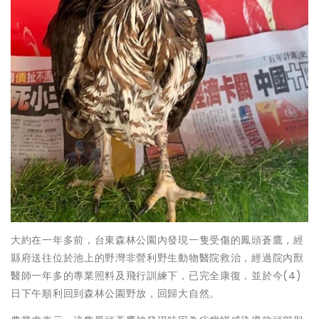
大約在一年多前，台東森林公園內發現一隻受傷的鳳頭蒼鷹，經
縣府送往位於池上的野灣非營利野生動物醫院救治，經過院內獸
醫師一年多的專業照料及飛行訓練下，已完全康復，並於今(4)
日下午順利回到森林公園野放，回歸大自然。