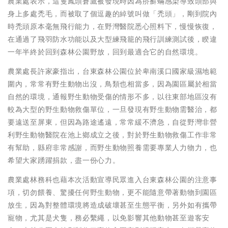
農業處表示，這隻鳳頭蒼鷹被發現時因為疥癬蟎感染導致頭部與
身上多處禿毛，而被取了個逗趣的綽號叫做「禿頭」，剛到院內
時禿頭原本毫無飛行能力，在野灣醫院悉心照料下，慢慢恢復，
在通過了飛羽防水功能以及大型練飛籠的飛行訓練測試後，睽違
一年半終於回到森林公園野放，回到最適合它的自然環境。
農業處長許家豪指出，台東森林公園位於卑南溪口國家級濕地範
圍內，常常有野生動物出沒，鳥類也相當多，因為園區屬於相當
自然的環境，通報野生動物受傷的情形不多，以往東部地區沒有
較為大型的野生動物救傷單位，一旦發現有野生動物需醫治，都
要遠送至屏東，但因為路途遙遠，常常緩不濟急，自從野灣非營
利野生動物醫院在池上鄉成立之後，對於野生動物救傷工作非常
有幫助，縣府非常感謝，而野生動物照養需要專業人力物力，也
希望大家踴躍捐款，盡一份心力。
農業處林務科也藉本次活動宣導民眾進入台東森林公園的注意事
項，切勿餵養、驚擾任何野生動物，更不能隨意帶著動物到園區
放生，因為對整體環境將造成破壞甚至生態平衡，另外如有攜帶
寵物，尤其是犬隻，務必繫繩，以免影響其他動物甚至遊客安