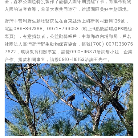
全，森林公園也特別製作了寵物入園守則提醒字卡，向攜帶寵物
入園的遊客宣導，希望大家共同遵守，維護園區美好生態環境。
野灣非營利野生動物醫院位在台東縣池上鄉新興村新興126號，
電話089-862368、0972-799053（晚上6點後請聯絡FB粉絲
專頁），有意捐款者，公益勸募帳戶：中華郵政內埔郵局，戶名
社團法人臺灣野灣野生動物保育協會，帳號(700) 0071335076
7622，環境教育相關事宜，請撥0910-116371洽詢詹小姐，企業
合作、捐款相關事宜，請撥0910-116153洽詢王先生。