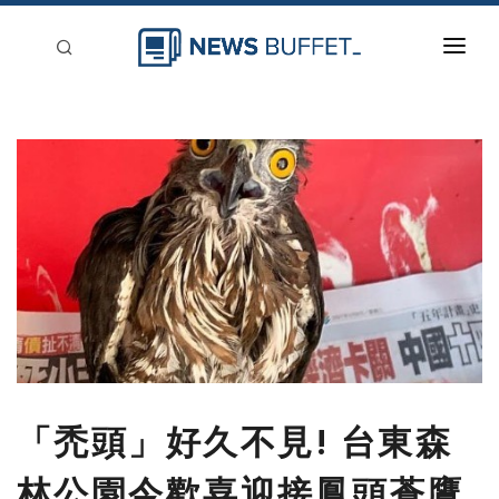
回到首頁
新聞稿分類
登入
刊登
「禿頭」好久不見! 台東森
林公園今歡喜迎接鳳頭蒼鷹