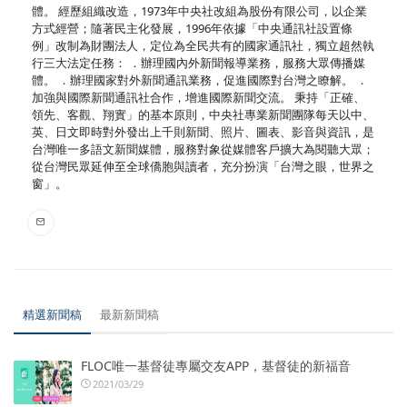
體。 經歷組織改造，1973年中央社改組為股份有限公司，以企業
方式經營；隨著民主化發展，1996年依據「中央通訊社設置條
例」改制為財團法人，定位為全民共有的國家通訊社，獨立超然執
行三大法定任務： ．辦理國內外新聞報導業務，服務大眾傳播媒
體。 ．辦理國家對外新聞通訊業務，促進國際對台灣之瞭解。 ．
加強與國際新聞通訊社合作，增進國際新聞交流。 秉持「正確、
領先、客觀、翔實」的基本原則，中央社專業新聞團隊每天以中、
英、日文即時對外發出上千則新聞、照片、圖表、影音與資訊，是
台灣唯一多語文新聞媒體，服務對象從媒體客戶擴大為閱聽大眾；
從台灣民眾延伸至全球僑胞與讀者，充分扮演「台灣之眼，世界之
窗」。
精選新聞稿
最新新聞稿
FLOC唯一基督徒專屬交友APP，基督徒的新福音
2021/03/29