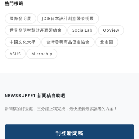
熱門標籤
國際發明展
JDIE日本設計創意暨發明展
世界發明智慧財產聯盟總會
SocialLab
OpView
中國文化大學
台灣發明商品促進協會
北市圖
ASUS
Microchip
NEWSBUFFET 新聞稿自助吧
新聞稿的好去處，三分鐘上稿完成，最快接觸最多讀者的方案！
刊登新聞稿