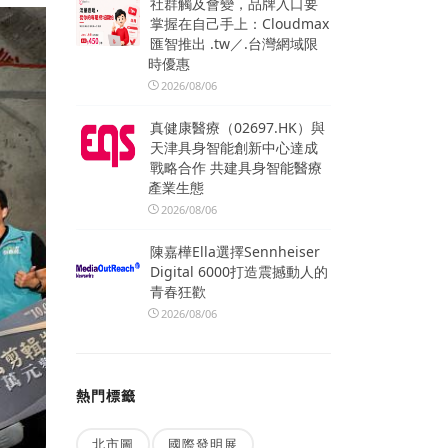
社群觸及會變，品牌入口要
掌握在自己手上：Cloudmax
匯智推出 .tw／.台灣網域限
時優惠
2026/08/06
真健康醫療（02697.HK）與
天津具身智能創新中心達成
戰略合作 共建具身智能醫療
產業生態
2026/08/06
陳嘉樺Ella選擇Sennheiser
Digital 6000打造震撼動人的
青春狂歡
2026/08/06
熱門標籤
北市圖
國際發明展