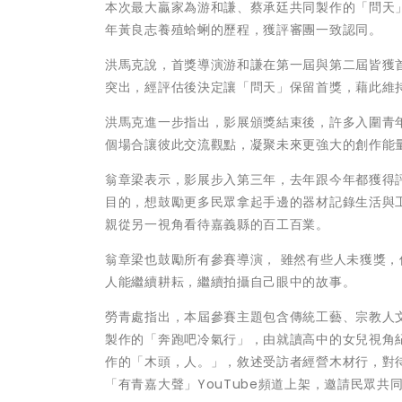
本次最大贏家為游和謙、蔡承廷共同製作的「問天
年黃良志養殖蛤蜊的歷程，獲評審團一致認同。
洪馬克說，首獎導演游和謙在第一屆與第二屆皆獲
突出，經評估後決定讓「問天」保留首獎，藉此維
洪馬克進一步指出，影展頒獎結束後，許多入圍青
個場合讓彼此交流觀點，凝聚未來更強大的創作能
翁章梁表示，影展步入第三年，去年跟今年都獲得
目的，想鼓勵更多民眾拿起手邊的器材記錄生活與
親從另一視角看待嘉義縣的百工百業。
翁章梁也鼓勵所有參賽導演， 雖然有些人未獲獎
人能繼續耕耘，繼續拍攝自己眼中的故事。
勞青處指出，本屆參賽主題包含傳統工藝、宗教人
製作的「奔跑吧冷氣行」，由就讀高中的女兒視角
作的「木頭，人。」，敘述受訪者經營木材行，對
「有青嘉大聲」YouTube頻道上架，邀請民眾共