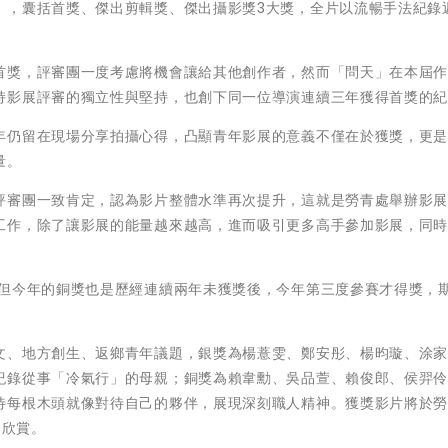
」，囊括首獎、傑出剪輯獎、傑出攝影獎3大獎，全片以流暢手法紀錄
首獎，評審團一度考慮將機會讓給其他創作者，然而「問天」在本屆
持影展評審的獨立性與堅持，也創下同一位導演連續三年獲得首獎的
年仍留在現場分享拍攝心得，凸顯青年影展的意義不僅在於獲獎，更
量。
評審團一致肯定，認為影片整體水準再次提升，這就是勞青處舉辦影
工作，除了讓影展的能量越來越高，進而吸引更多高手參加影展，同
，但今年的銅獎也是歷經連續兩年未獲獎後，今年第三度參賽才得獎，
文、地方創生、返鄉青年議題，銀獎為楊薏雯、鄭安彤、楊昀璇、涂
紀錄從事「冷氣行」的母親；銅獎為賴韋勳、吳品萱、賴俊郎、侯羿
待每根木頭就像對待自己的夥伴，展現深刻職人精神。獲獎影片將於
同欣賞。