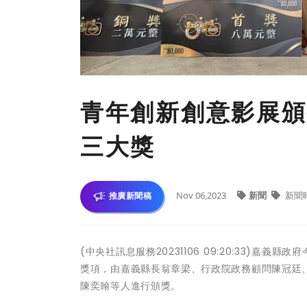
青年創新創意影展頒
三大獎
Nov 06,2023
新聞
新聞
推廣新聞稿
(中央社訊息服務20231106 09:20:33)嘉
獎項，由嘉義縣長翁章梁、行政院政務顧問陳冠廷
陳奕翰等人進行頒獎。