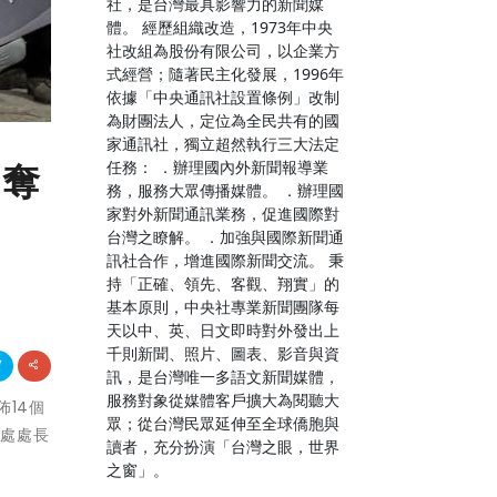
社，是台灣最具影響力的新聞媒
體。 經歷組織改造，1973年中央
社改組為股份有限公司，以企業方
式經營；隨著民主化發展，1996年
依據「中央通訊社設置條例」改制
為財團法人，定位為全民共有的國
家通訊社，獨立超然執行三大法定
任務： ．辦理國內外新聞報導業
」奪
務，服務大眾傳播媒體。 ．辦理國
家對外新聞通訊業務，促進國際對
台灣之瞭解。 ．加強與國際新聞通
訊社合作，增進國際新聞交流。 秉
持「正確、領先、客觀、翔實」的
基本原則，中央社專業新聞團隊每
天以中、英、日文即時對外發出上
千則新聞、照片、圖表、影音與資
訊，是台灣唯一多語文新聞媒體，
服務對象從媒體客戶擴大為閱聽大
佈14個
眾；從台灣民眾延伸至全球僑胞與
青處處長
讀者，充分扮演「台灣之眼，世界
之窗」。