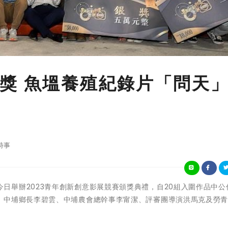
獎 魚塭養殖紀錄片「問天
時事
義縣政府今日舉辦2023青年創新創意影展競賽頒獎典禮，自20組入圍作品中公
、中埔鄉長李碧雲、中埔農會總幹事李甯潔、評審團導演洪馬克及勞