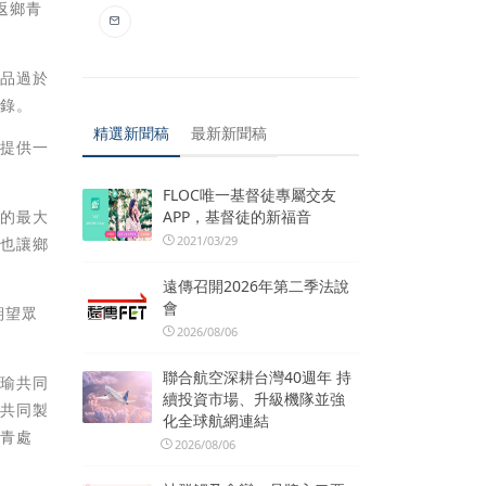
返鄉青
作品過於
紀錄。
精選新聞稿
最新新聞稿
是提供一
FLOC唯一基督徒專屬交友
APP，基督徒的新福音
展的最大
2021/03/29
時也讓鄉
遠傳召開2026年第二季法說
會
期望眾
2026/08/06
聯合航空深耕台灣40週年 持
家瑜共同
續投資市場、升級機隊並強
伶共同製
化全球航網連結
勞青處
2026/08/06