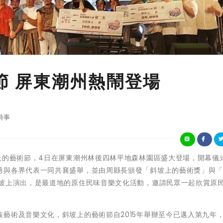
節 屏東潮州熱鬧登場
時事
2023斜坡上的藝術節，4日在屏東潮州林後四林平地森林園區盛大登場，開幕
勇與各界代表一同共襄盛舉，並由周縣長頒發「斜坡上的藝術獎」與
斜坡上演出，是最道地的原住民味音樂文化活動，邀請民眾一起欣賞原
藝術及音樂文化，斜坡上的藝術節自2015年舉辦至今已邁入第九年