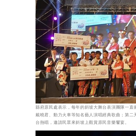
縣府原民處表示，每年的斜坡大舞台表演團隊一直備
戴曉君、動力火車等知名藝人演唱經典歌曲；第二天則有
台熱唱，邀請民眾來斜坡上觀賞原民音樂饗宴。