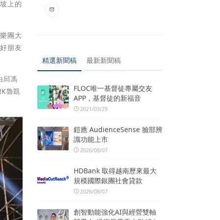
斜坡上的
坡樂團大
國好朋友
精選新聞稿
最新新聞稿
由邱馮
FLOC唯一基督徒專屬交友
K魯凱
APP，基督徒的新福音
2021/03/29
鎧應 AudienceSense 臉部辨
識功能上市
2026/08/07
HDBank 取得越南歷來最大
規模國際銀團社會貸款
2026/08/07
創智動能強化AI與經營雙軸