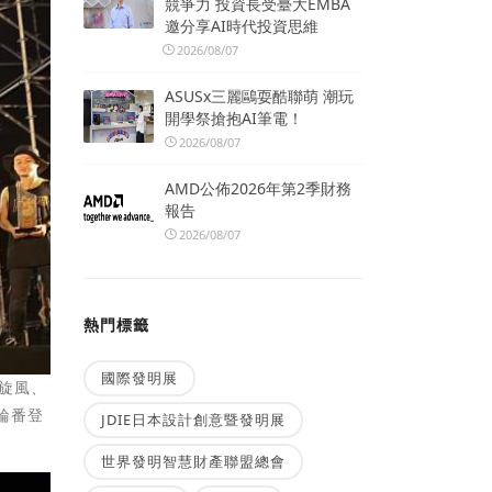
競爭力 投資長受臺大EMBA
邀分享AI時代投資思維
2026/08/07
ASUSx三麗鷗耍酷聯萌 潮玩
開學祭搶抱AI筆電！
2026/08/07
AMD公佈2026年第2季財務
報告
2026/08/07
熱門標籤
國際發明展
黑旋風、
輪番登
JDIE日本設計創意暨發明展
世界發明智慧財產聯盟總會