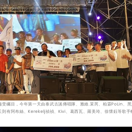
受矚目，今年第一天由泰武古謠傳唱隊、雅維.茉芮、柏霖PoLin、
阿布絲、Kerekelj禎禎、Kivi、葛西瓦、羅美玲、徐懷鈺等歌手