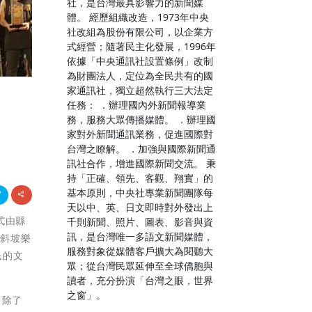
社，是台灣最具影響力的新聞媒
體。 經歷組織改造，1973年中央
社改組為股份有限公司，以企業方
式經營；隨著民主化發展，1996年
依據「中央通訊社設置條例」改制
為財團法人，定位為全民共有的國
家通訊社，獨立超然執行三大法定
任務： ．辦理國內外新聞報導業
務，服務大眾傳播媒體。 ．辦理國
家對外新聞通訊業務，促進國際對
台灣之瞭解。 ．加強與國際新聞通
訊社合作，增進國際新聞交流。 秉
持「正確、領先、客觀、翔實」的
基本原則，中央社專業新聞團隊每
天以中、英、日文即時對外發出上
儀式由縣
千則新聞、照片、圖表、影音與資
訊，是台灣唯一多語文新聞媒體，
「斜坡樂
服務對象從媒體客戶擴大為閱聽大
民的文
眾；從台灣民眾延伸至全球僑胞與
讀者，充分扮演「台灣之眼，世界
之窗」。
，除了