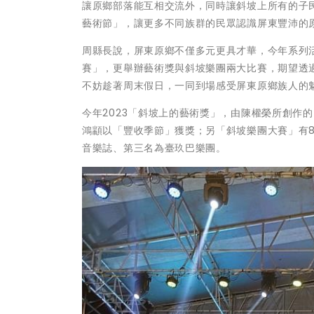
讓原鄉部落能互相交流外，同時讓斜坡上所有的子
藝術節」，讓更多不同族群的民眾認識屏東豐沛的
周縣長說，屏東原鄉不僅多元更具才華，今年系列
賽」，更舉辦藝術獎與斜坡樂團兩大比賽，期望透
不妨趁著周末假日，一同到場感受屏東原鄉族人的
今年2023「斜坡上的藝術獎」，由陳權榮所創作
鴻顓以「豐收季節」獲獎；另「斜坡樂團大賽」有
音樂誌、第三名為臺玖巴樂團。