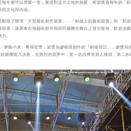
民每年都可以齊聚一堂，展現對這片土地的熱愛，希望透過每年的「
原民文化與內涵。
活動除了辦理「大型藝術創作裝置」、「斜坡上的藝術競賽」與「斜
過競賽，讓屏東在地藝術創作與原民樂團在舞台上發光發熱，歡迎全
魅力。
的「夢藝小米」奪得首獎，貳獎為廖曉蓉創作的「斜坡徑記」，參獎則
8組樂團進入決賽，在激烈的競爭中，第一名由摩登原人獲得、第二名R