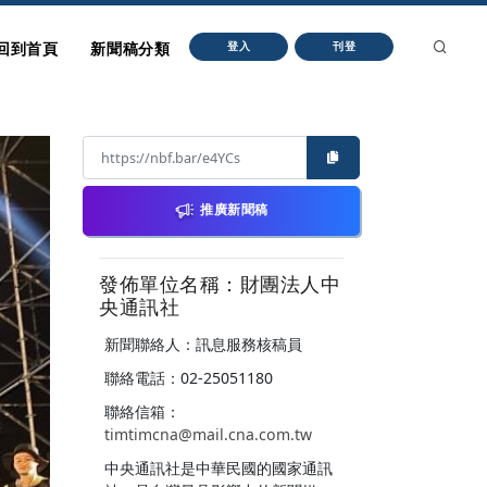
回到首頁
新聞稿分類
登入
刊登
推廣新聞稿
發佈單位名稱：財團法人中
央通訊社
新聞聯絡人：訊息服務核稿員
聯絡電話：02-25051180
聯絡信箱：
timtimcna@mail.cna.com.tw
中央通訊社是中華民國的國家通訊