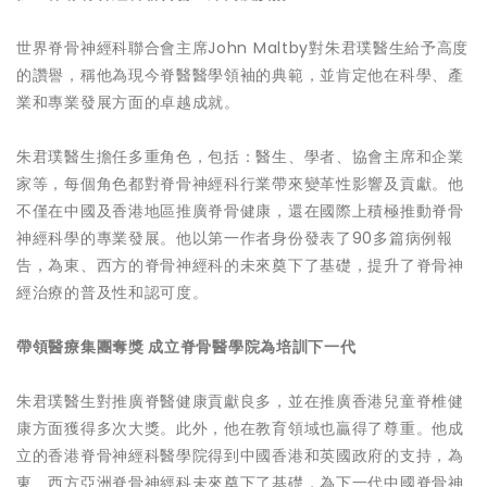
世界脊骨神經科聯合會主席John Maltby對朱君璞醫生給予高度
的讚譽，稱他為現今脊醫醫學領袖的典範，並肯定他在科學、產
業和專業發展方面的卓越成就。
朱君璞醫生擔任多重角色，包括：醫生、學者、協會主席和企業
家等，每個角色都對脊骨神經科行業帶來變革性影響及貢獻。他
不僅在中國及香港地區推廣脊骨健康，還在國際上積極推動脊骨
神經科學的專業發展。他以第一作者身份發表了90多篇病例報
告，為東、西方的脊骨神經科的未來奠下了基礎，提升了脊骨神
經治療的普及性和認可度。
帶領醫療集團奪獎
成立脊骨醫學院為培訓下一代
朱君璞醫生對推廣脊醫健康貢獻良多，並在推廣香港兒童脊椎健
康方面獲得多次大獎。此外，他在教育領域也贏得了尊重。他成
立的香港脊骨神經科醫學院得到中國香港和英國政府的支持，為
東、西方亞洲脊骨神經科未來奠下了基礎，為下一代中國脊骨神