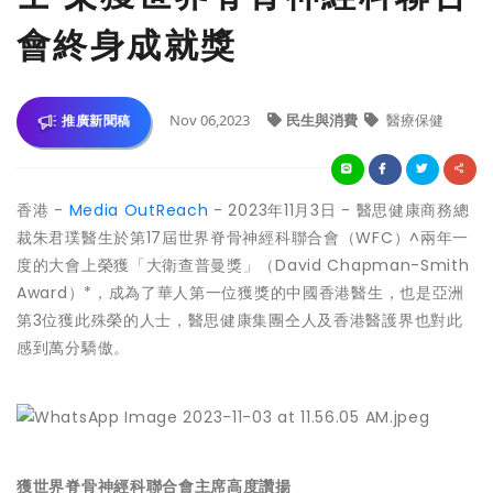
會終身成就獎
Nov 06,2023
民生與消費
醫療保健
推廣新聞稿
香港 -
Media OutReach
- 2023年11月3日 - 醫思健康商務總
裁朱君璞醫生於第17屆世界脊骨神經科聯合會（WFC）^兩年一
度的大會上榮獲「大衛查普曼獎」（David Chapman-Smith
Award）*，成為了華人第一位獲獎的中國香港醫生，也是亞洲
第3位獲此殊榮的人士，醫思健康集團仝人及香港醫護界也對此
感到萬分驕傲。
獲世界脊骨神經科聯合會主席高度讚揚