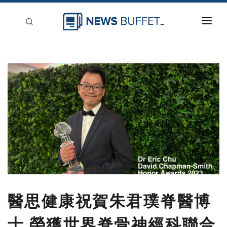
回到首頁
新聞稿分類
登入
刊登
醫思健康祝賀朱君璞脊醫博
士 榮獲世界脊骨神經科聯合