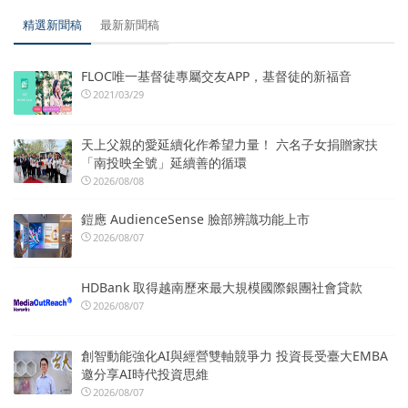
精選新聞稿
最新新聞稿
FLOC唯一基督徒專屬交友APP，基督徒的新福音
2021/03/29
天上父親的愛延續化作希望力量！ 六名子女捐贈家扶
「南投映全號」延續善的循環
2026/08/08
鎧應 AudienceSense 臉部辨識功能上市
2026/08/07
HDBank 取得越南歷來最大規模國際銀團社會貸款
2026/08/07
創智動能強化AI與經營雙軸競爭力 投資長受臺大EMBA
邀分享AI時代投資思維
2026/08/07