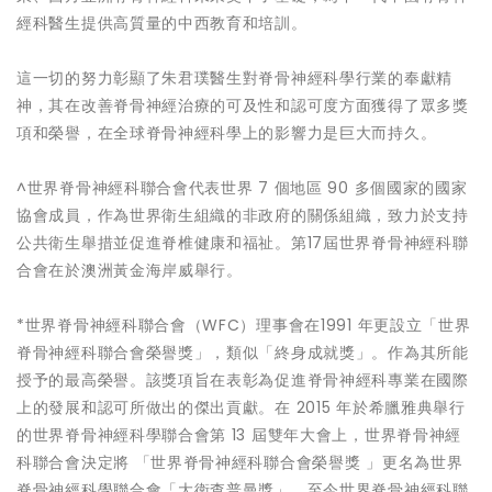
經科醫生提供高質量的中西教育和培訓。
這一切的努力彰顯了朱君璞醫生對脊骨神經科學行業的奉獻精
神，其在改善脊骨神經治療的可及性和認可度方面獲得了眾多獎
項和榮譽，在全球脊骨神經科學上的影響力是巨大而持久。
^世界脊骨神經科聯合會代表世界 7 個地區 90 多個國家的國家
協會成員，作為世界衛生組織的非政府的關係組織，致力於支持
公共衛生舉措並促進脊椎健康和福祉。第17屆世界脊骨神經科聯
合會在於澳洲黃金海岸威舉行。
*世界脊骨神經科聯合會（WFC）理事會在1991 年更設立「世界
脊骨神經科聯合會榮譽獎」，類似「終身成就獎」。作為其所能
授予的最高榮譽。該獎項旨在表彰為促進脊骨神經科專業在國際
上的發展和認可所做出的傑出貢獻。在 2015 年於希臘雅典舉行
的世界脊骨神經科學聯合會第 13 屆雙年大會上，世界脊骨神經
科聯合會決定將 「世界脊骨神經科聯合會榮譽獎 」更名為世界
脊骨神經科學聯合會「大衛查普曼獎」。至今世界脊骨神經科聯