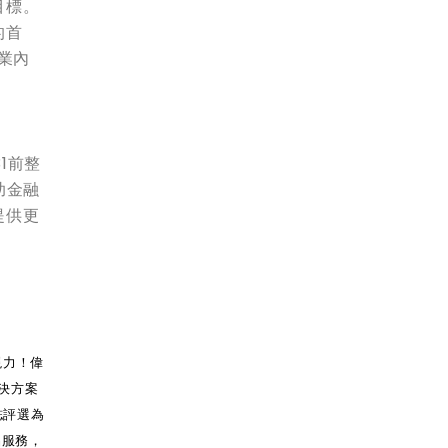
目標。
的首
企業內
1前整
助金融
提供更
現力！偉
解決方案
誌評選為
品服務，