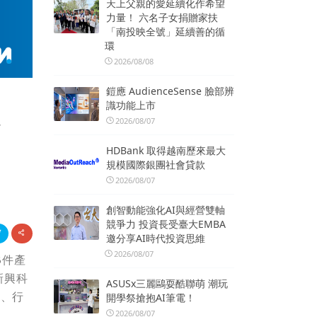
天上父親的愛延續化作希望
力量！ 六名子女捐贈家扶
「南投映全號」延續善的循
環
2026/08/08
鎧應 AudienceSense 臉部辨
識功能上市
技
2026/08/07
HDBank 取得越南歷來最大
規模國際銀團社會貸款
2026/08/07
創智動能強化AI與經營雙軸
競爭力 投資長受臺大EMBA
邀分享AI時代投資思維
2026/08/07
8件產
新興科
ASUSx三麗鷗耍酷聯萌 潮玩
質、行
開學祭搶抱AI筆電！
2026/08/07