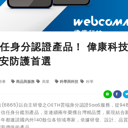
任身分認證產品！ 偉康科
資安防護首選
時事
商品與服務
商業
科學與科技
科學
6865)以自主研發之OETH雲端身分認證SaaS服務，從94
零信任身分鑑別產品，並連續兩年榮獲台灣精品獎，展現結合
年都邀請國內外140餘位各領域專家，依據研發、設計、品
創新價值的產品。