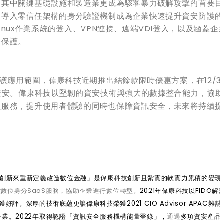
，其中關鍵基礎設施和製造業更成為駭客暴力破解攻擊的首要
，導入零信任架構的身分驗證機制成為企業快速提升資安防護
Linux作業系統的登入、VPN連接、遠端VDI登入，以及涵蓋
安保護。
護應用範圍，偉康科技近期推出結餘款限時優惠方案，在12/3
資安。偉康科技以堅韌的資安技術與強大的數據整合能力，協
型服務，提升使用者體驗的同時也保障資訊安全，未來將持續
創新來重新定義改造數位金融」是偉康科技創新且紮實的軟實力累積的變
數位身分SaaS服務，協助企業進行數位轉型。
2021年偉康科技以FIDO
。深厚的技術底蘊更讓偉康科技榮獲2021 CIO Advisor APAC雜
業。2022年取得
認證「資訊安全服務機構能量登錄」，
通過
多項資安產