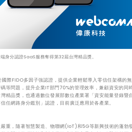
雲端身分認證SaaS服務奪得第32屆台灣精品獎。
基於國際FIDO多因子強認證，提供企業輕鬆導入零信任架構的
碼等問題，提升企業IT部門70%的管理效率，兼顧資安的同
台灣精品獎，也通過數位發展部數位產業署「資安能量登錄暨
零信任網路身分鑑別」認證，目前廣泛應用於各產業。
重，隨著智慧製造、物聯網(IoT)和5G等新興技術的蓬勃