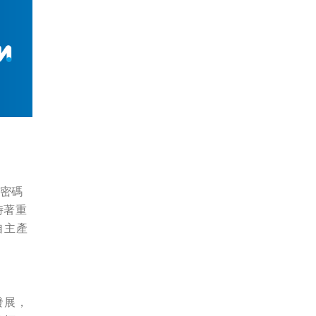
無密碼
時著重
自主產
發展，