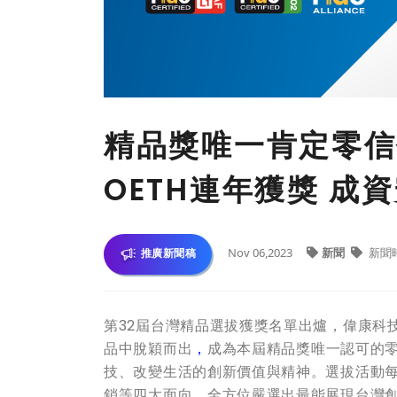
精品獎唯一肯定零信
OETH連年獲獎 成
Nov 06,2023
新聞
新聞
推廣新聞稿
第32屆台灣精品選拔獲獎名單出爐，偉康科技(
品中脫穎而出
，
成為本屆精品獎唯一認可的
技、改變生活的創新價值與精神。選拔活動每
銷等四大面向，全方位嚴選出最能展現台灣