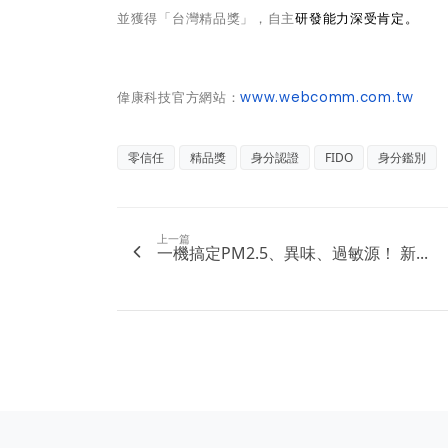
並獲得「台灣精品獎」，自主
研發能力深受肯定。
偉康科技官方網站：
www.webcomm.com.tw
零信任
精品獎
身分認證
FIDO
身分鑑別
上一篇
一機搞定PM2.5、異味、過敏源！ 新...