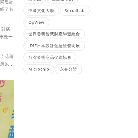
，梁忠詔
介紹了各
中國文化大學
SocialLab
OpView
，對病
世界發明智慧財產聯盟總會
車走一
JDIE日本設計創意暨發明展
得了花蓮
台灣發明商品促進協會
，所以，
Microchip
永春分館