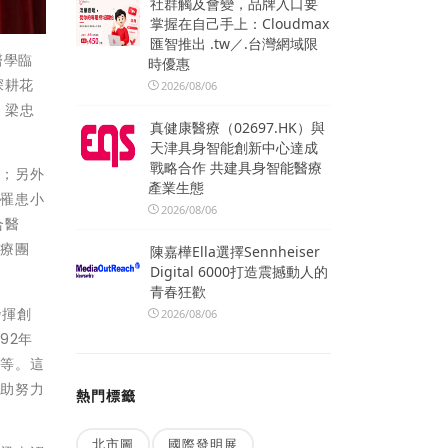
社群觸及會變，品牌入口要
掌握在自己手上：Cloudmax
匯智推出 .tw／.台灣網域限
醫學臨
時優惠
深耕花
2026/08/06
，梁忠
真健康醫療（02697.HK）與
天津具身智能創新中心達成
戰略合作 共建具身智能醫療
人；另外
產業生態
斷罹患小
2026/08/06
合醫
早療團
陳嘉樺Ella選擇Sennheiser
Digital 6000打造震撼動人的
青春狂歡
發揮創
2026/08/06
92年
防等。這
協助努力
熱門標籤
北市圖
國際發明展