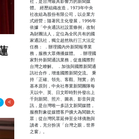
社，是台灣最具影響力的新聞媒
體。 經歷組織改造，1973年中央
社改組為股份有限公司，以企業方
式經營；隨著民主化發展，1996年
依據「中央通訊社設置條例」改制
為財團法人，定位為全民共有的國
家通訊社，獨立超然執行三大法定
任務： ．辦理國內外新聞報導業
蓮
務，服務大眾傳播媒體。 ．辦理國
家對外新聞通訊業務，促進國際對
台灣之瞭解。 ．加強與國際新聞通
訊社合作，增進國際新聞交流。 秉
持「正確、領先、客觀、翔實」的
基本原則，中央社專業新聞團隊每
天以中、英、日文即時對外發出上
千則新聞、照片、圖表、影音與資
訊，是台灣唯一多語文新聞媒體，
服務對象從媒體客戶擴大為閱聽大
眾；從台灣民眾延伸至全球僑胞與
讀者，充分扮演「台灣之眼，世界
之窗」。