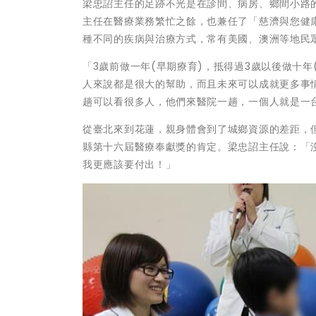
梁忠詔主任的足跡不光是在診間、病房、鄉間小路
主任在醫療業務繁忙之餘，也兼任了「慈濟與您健
種不同的疾病與治療方式，常有美國、澳洲等地民眾越
「3歲前做一年(早期療育)，抵得過3歲以後做十
人來說都是很大的幫助，而且未來可以成就更多事情
趟可以看很多人，他們來醫院一趟，一個人就是一
從臺北來到花蓮，親身體會到了城鄉資源的差距，
縣第十六屆醫療奉獻獎的肯定。梁忠詔主任說：「
我更應該要付出！」