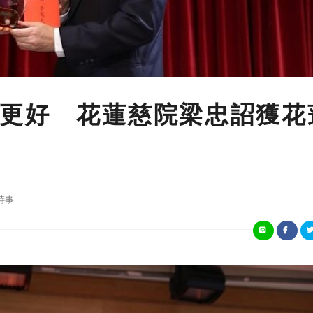
更好 花蓮慈院梁忠詔獲花
時事