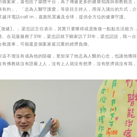
的個案家，還包括了媒體平台，為了傳遞更多的健康知識與衛教觀念
康有約」、「志為人醫守護愛」等節目主持人，用深入淺出的方式，
洋電話call in，嘉惠民眾遍及全球，提供全方位的健康守護。
年(復健)。」梁忠詔主任表示，其實只要獲得或是恢復一點點生活能力
。在花蓮服務了31年，梁忠詔就下鄉家訪了31年，梁忠詔說，我一台
台救護車，可能還是個案家庭沉重的經濟負擔。
但這不僅沒有成為他的阻礙，更加深了他志為人醫的心念，也讓他獲
沒有佛教就沒有證嚴上人，沒有上人就沒有慈濟，沒有慈濟就沒有我