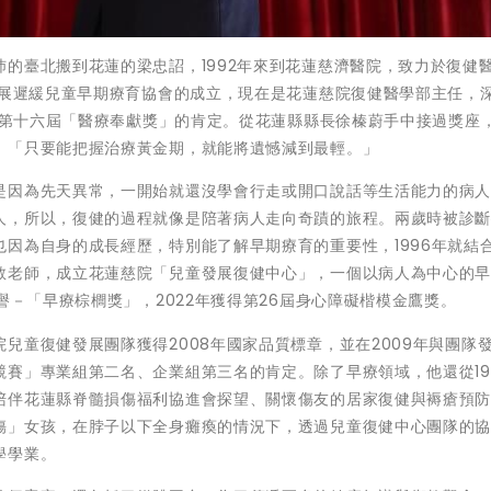
的臺北搬到花蓮的梁忠詔，1992年來到花蓮慈濟醫院，致力於復健
發展遲緩兒童早期療育協會的成立，現在是花蓮慈院復健醫學部主任，
頒發第十六屆「醫療奉獻獎」的肯定。從花蓮縣縣長徐榛蔚手中接過獎座
：「只要能把握治療黃金期，就能將遺憾減到最輕。」
是因為先天異常，一開始就還沒學會行走或開口說話等生活能力的病
人，所以，復健的過程就像是陪著病人走向奇蹟的旅程。兩歲時被診
因為自身的成長經歷，特別能了解早期療育的重要性，1996年就結
教老師，成立花蓮慈院「兒童發展復健中心」，一個以病人為中心的
譽－「早療棕櫚獎」，2022年獲得第26屆身心障礙楷模金鷹獎。
兒童復健發展團隊獲得2008年國家品質標章，並在2009年與團隊
賽」專業組第二名、企業組第三名的肯定。除了早療領域，他還從19
陪伴花蓮縣脊髓損傷福利協進會探望、關懷傷友的居家復健與褥瘡預
傷」女孩，在脖子以下全身癱瘓的情況下，透過兒童復健中心團隊的
學學業。