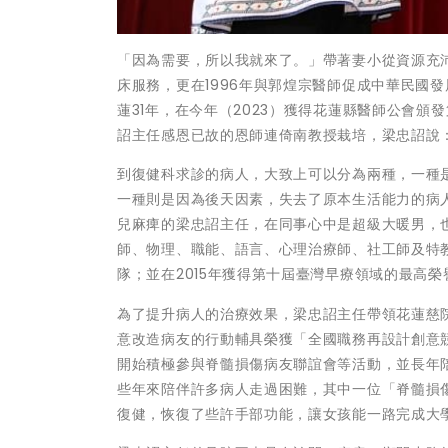
「因為需要，所以我就來了。」帶著妻小從資源充沛
床服務，更在1996年與郭煌宗醫師促成中華民國
蓮31年，在今年（2023）獲得花蓮縣醫師公會
詔主任感恩已故的恩師連倚南教授栽培，梁忠詔說
到復健科求診的病人，大致上可以分為兩種，一種
一種則是因為後天因素，失去了原本生活能力的病
兒麻痺的梁忠詔主任，在同事心中是超級大暖男，也
師、物理、職能、語言、心理治療師、社工師及特
隊；並在2015年獲得第十屆臺灣早療領域的最高榮
為了提升病人的治療效果，梁忠詔主任帶領花蓮慈院
意改造病友的行動輔具榮獲「全國職務再設計創意競
開始積極參與脊髓損傷病友聯誼會等活動，並長年
些年來陪伴許多病人走過困難，其中一位「脊髓損
復健，恢復了些許手部功能，讓女孩能一路完成大