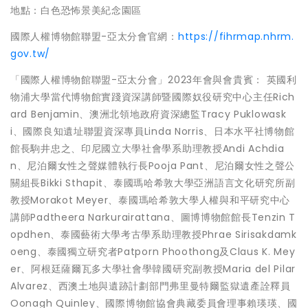
地點：白色恐怖景美紀念園區
國際人權博物館聯盟-亞太分會官網：
https://fihrmap.nhrm.
gov.tw/
「國際人權博物館聯盟-亞太分會」2023年會與會貴賓： 英國利
物浦大學當代博物館實踐資深講師暨國際奴役研究中心主任Rich
ard Benjamin、澳洲北領地政府資深總監Tracy Puklowask
i、國際良知遺址聯盟資深專員Linda Norris、日本水平社博物館
館長駒井忠之、印尼國立大學社會學系助理教授Andi Achdia
n、尼泊爾女性之聲媒體執行長Pooja Pant、尼泊爾女性之聲公
關組長Bikki Sthapit、泰國瑪哈希敦大學亞洲語言文化研究所副
教授Morakot Meyer、泰國瑪哈希敦大學人權與和平研究中心
講師Padtheera Narkurairattana、圖博博物館館長Tenzin T
opdhen、泰國藝術大學考古學系助理教授Phrae Sirisakdamk
oeng、泰國獨立研究者Patporn Phoothong及Claus K. Mey
er、阿根廷薩爾瓦多大學社會學韓國研究副教授Maria del Pilar
Alvarez、西澳土地與遺跡計劃部門弗里曼特爾監獄遺產詮釋員
Oonagh Quinley、國際博物館協會典藏委員會理事賴瑛瑛、國