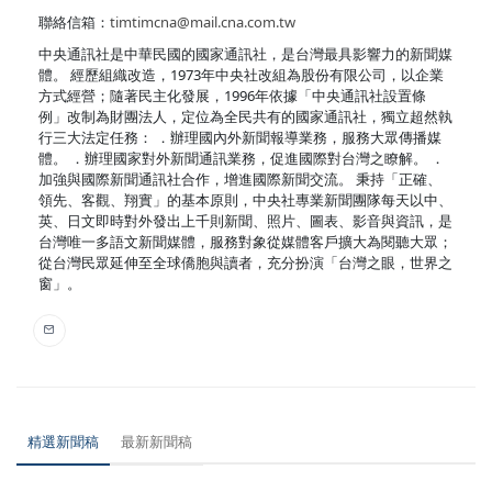
聯絡信箱：
timtimcna@mail.cna.com.tw
中央通訊社是中華民國的國家通訊社，是台灣最具影響力的新聞媒
體。 經歷組織改造，1973年中央社改組為股份有限公司，以企業
方式經營；隨著民主化發展，1996年依據「中央通訊社設置條
例」改制為財團法人，定位為全民共有的國家通訊社，獨立超然執
行三大法定任務： ．辦理國內外新聞報導業務，服務大眾傳播媒
體。 ．辦理國家對外新聞通訊業務，促進國際對台灣之瞭解。 ．
加強與國際新聞通訊社合作，增進國際新聞交流。 秉持「正確、
領先、客觀、翔實」的基本原則，中央社專業新聞團隊每天以中、
英、日文即時對外發出上千則新聞、照片、圖表、影音與資訊，是
台灣唯一多語文新聞媒體，服務對象從媒體客戶擴大為閱聽大眾；
從台灣民眾延伸至全球僑胞與讀者，充分扮演「台灣之眼，世界之
窗」。
精選新聞稿
最新新聞稿