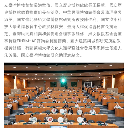
立臺灣博物館館長洪世佑、國立歷史博物館館長王長華、國立歷
史博物館教育推廣組長辛治寧、中華民國博物館學會常務理事吳
淑英、國立臺北藝術大學博物館研究所教授陳佳利、國立澎湖科
技大學通識教育中心教授林寶安、臺灣人權促進會秘書長施逸
翔、臺灣民間真相與和解促進會理事張維修、婦女救援基金會董
事長暨FIHRM-AP諮詢委員葉德蘭、臺大建築與城鄉研究所副教
授黃舒楣、荷蘭萊頓大學文化人類學暨社會發展學系博士候選人
朱芳儀、國立臺灣博物館研究助理袁緒文。