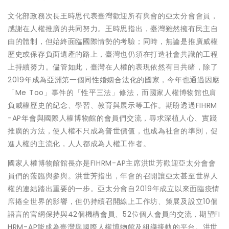
文化部政務次長王時思代表臺灣歡迎所有與會的亞太分會會員，
感謝在人權推廣的共同努力。王時思指出，臺灣雖然擁有民主自
由的體制，但始終面臨國際情勢的考驗；同時，無論是推廣威權
歷史或保存負面遺產的路上，臺灣也仍須在打造社會共識的工程
上持續努力。儘管如此，臺灣在人權的表現依然有目共睹，除了
2019年成為亞洲第一個同性婚姻合法化的國家，今年也通過因應
「Me Too」事件的「性平三法」修法，而國家人權博物館也肩
負威權歷史的紀念、學習、教育與展示等工作。期盼透過FIHRM
-AP年會與國際人權博物館的會員們交流，尋求深植人心、實踐
推廣的方法，使人權不只成為普世價值，也成為社會的準則，促
進人權的主流化，人人都成為人權工作者。
國家人權博物館館長亦是FIHRM-AP主席洪世芳歡迎亞太分會會
員們的蒞臨與參與。洪世芳指出，年會的召開讓亞太甚至世界人
權的連結踏出重要的一步。亞太分會自2019年成立以來面臨疫情
席捲全世界的影響，但仍持續召開線上工作坊、策展及設立10個
語言的官網保持與42個機構會員、52位個人會員的交流，期望FI
HRM-AP能成為臺灣與國際人權博物館及組織接軌的平台。洪世