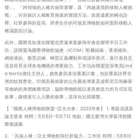
聲」、「跨領域的人權共振與迴響」及「跨越邊境的移動人權挑
戰」，分別探討人權教育推廣的實踐方法、負面遺產的轉化詮
釋、社群參與的提高、跨界合作的可能及博物館如何面對移動人
權議題的討論。
此外，國際良知遺址聯盟也受邀來臺參與年會並辦理半日工作
坊，該聯盟為國際博物館協會（ICOM）附屬組織，透過補助、
網絡連結、教育訓練、轉型正義機制和倡議等形式，進行會員交
流並培育全球各地機構的專業能力。工作坊由聯盟資深專員Lind
a Norris擔任主持人，她曾參與多項重要計畫，包括重新詮釋非
洲的奴隸歷史、印第安藝術家的公共藝術專案及波斯尼亞和赫塞
哥維納的身體繪圖培訓，協助博物館能以更具創造力的方式呈現
故事，建構更引人入勝的敘事，並深化社區聯繫。
【「國際人權博物館聯盟-亞太分會」2023年會】 1. 專題演講及
論文發表 時間：11月6日-11月7日 地點：國立臺灣大學霖澤館國
際會議廳
2. 「共振人權：亞太博物館與社群協力」工作坊 時間：11月8日