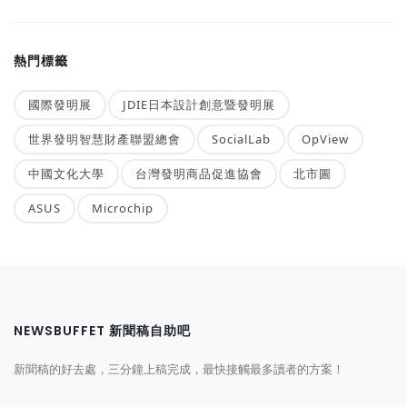
熱門標籤
國際發明展
JDIE日本設計創意暨發明展
世界發明智慧財產聯盟總會
SocialLab
OpView
中國文化大學
台灣發明商品促進協會
北市圖
ASUS
Microchip
NEWSBUFFET 新聞稿自助吧
新聞稿的好去處，三分鐘上稿完成，最快接觸最多讀者的方案！