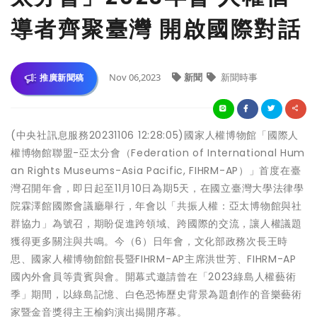
導者齊聚臺灣 開啟國際對話
Nov 06,2023
新聞
新聞時事
推廣新聞稿
(中央社訊息服務20231106 12:28:05)國家人權博物館「國際人
權博物館聯盟-亞太分會（Federation of International Hum
an Rights Museums-Asia Pacific, FIHRM-AP）」首度在臺
灣召開年會，即日起至11月10日為期5天，在國立臺灣大學法律學
院霖澤館國際會議廳舉行，年會以「共振人權：亞太博物館與社
群協力」為號召，期盼促進跨領域、跨國際的交流，讓人權議題
獲得更多關注與共鳴。今（6）日年會，文化部政務次長王時
思、國家人權博物館館長暨FIHRM-AP主席洪世芳、FIHRM-AP
國內外會員等貴賓與會。開幕式邀請曾在「2023綠島人權藝術
季」期間，以綠島記憶、白色恐怖歷史背景為題創作的音樂藝術
家暨金音獎得主王榆鈞演出揭開序幕。