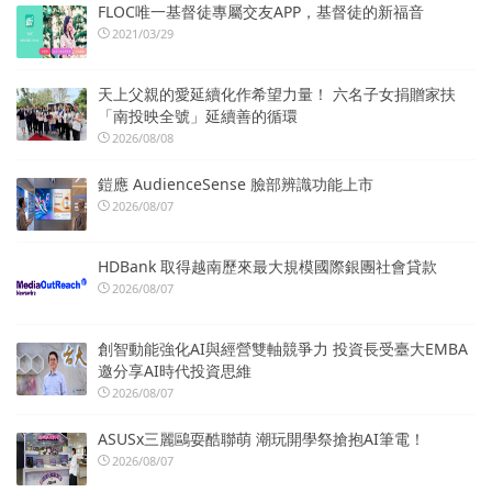
FLOC唯一基督徒專屬交友APP，基督徒的新福音
2021/03/29
天上父親的愛延續化作希望力量！ 六名子女捐贈家扶
「南投映全號」延續善的循環
2026/08/08
鎧應 AudienceSense 臉部辨識功能上市
2026/08/07
HDBank 取得越南歷來最大規模國際銀團社會貸款
2026/08/07
創智動能強化AI與經營雙軸競爭力 投資長受臺大EMBA
邀分享AI時代投資思維
2026/08/07
ASUSx三麗鷗耍酷聯萌 潮玩開學祭搶抱AI筆電！
2026/08/07