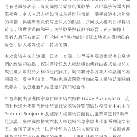
芳有感而發表示，近期國際間爆發烏俄戰爭、以巴戰爭等重大國
際衝突，令人省思人權如何成為普世的價值，期望透過本次年會
的串聯，與國際會員們有更深入的對話，共同以人權為目標持續
前進，讓世界邁向和平，免於戰爭與殺戮的威脅，在人權路上，
沒有人應該被遺忘，FIHRM-AP將持續扮演亞太地區人權樞紐的
角色，以人權為使命，持續向前。
本次會議有來自澳洲、日本、泰國、印尼等各國專家學者分享他
們的經驗和觀點，探討博物館及人權組織如何藉由各式途徑和方
式促進大眾對於人權議題的關注。期間將分享各界人權議題的相
關研究、案例和論文，同時也廣邀國際博物館及人權議題相關組
織參與，以促進新思維激發和跨領域合作。
年會期間由澳洲國家原住民美術館館長Tracy Puklowaski、英
國利物浦大學當代博物館實踐資深講師暨國際奴役研究中心主任
Richard Benjamin及國家人權博物館館長洪世芳等進行3場專
題演講，另由國際博物館和人權領域的專家學者帶來系列論文發
表。會議子題包含「以博物館為方法的人權實踐」、「負面遺產
轉為博物館與紀念機構的敘事」、「推動社群參與為人權發