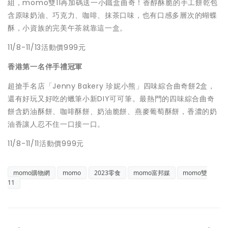
組，momo雙11再加碼送一小鐵盒曲奇！香醇酥脆的手工餅乾包
含原味奶油、巧克力、咖啡、抹茶口味，也有口感多層次的蝴蝶
酥，小資族的完美午茶就靠這一盒。
11/8-11/13活動價999元
香港第一名伴手禮冠軍
超搶手名店「Jenny Bakery 珍妮小熊」四味綜合曲奇餅2盒，
還有好玩又好吃的蠟筆小新DIY可可筆。最熱門的四味綜合曲奇
餅含奶油酥餅、咖啡酥餅、奶油脆餅、燕麥葡萄酥餅，香濃的奶
油香讓人忍不住一口接一口。
11/8-11/11活動價999元
momo購物網
momo
2023零食
momo富邦媒
momo雙
11