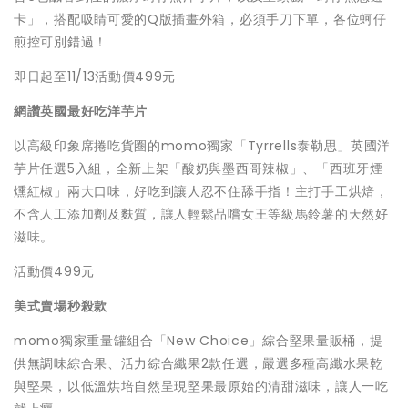
卡」，搭配吸睛可愛的Q版插畫外箱，必須手刀下單，各位蚵仔
煎控可別錯過！
即日起至11/13活動價499元
網讚英國最好吃洋芋片
以高級印象席捲吃貨圈的momo獨家「Tyrrells泰勒思」英國洋
芋片任選5入組，全新上架「酸奶與墨西哥辣椒」、「西班牙煙
燻紅椒」兩大口味，好吃到讓人忍不住舔手指！主打手工烘焙，
不含人工添加劑及麩質，讓人輕鬆品嚐女王等級馬鈴薯的天然好
滋味。
活動價499元
美式賣場秒殺款
momo獨家重量罐組合「New Choice」綜合堅果量販桶，提
供無調味綜合果、活力綜合纖果2款任選，嚴選多種高纖水果乾
與堅果，以低溫烘培自然呈現堅果最原始的清甜滋味，讓人一吃