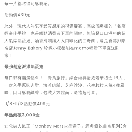
每一片都吃得到酥脆感。
活動價439元
此外，現代人熱衷享受質感系的視覺饗宴，高級感爆棚的「名店
輕奢伴手禮」也是觸動消費者下單的關鍵。無論是口口滿料的超
人氣爆餡蛋捲、油香滑潤讓人入口即化的曲奇餅，還是香港排隊
名店Jenny Bakery 珍妮小熊都能在momo輕鬆下單直送到
家！
最強創意派灌餡蛋捲
每口都有滿滿餡料！「青鳥旅行」綜合經典蛋捲奢華禮盒 16入，
一次入手原味肉鬆、海苔肉鬆、芝麻沙沙、花生粒粒人氣4種風
味，口口酥脆鹹香，包裝大方體面，送禮超討喜。
11/8-11/13活動價499元
年熱銷破3,000盒
迪化街人氣王「Monkey Mars火星猴子」經典餅乾曲奇系列3盒