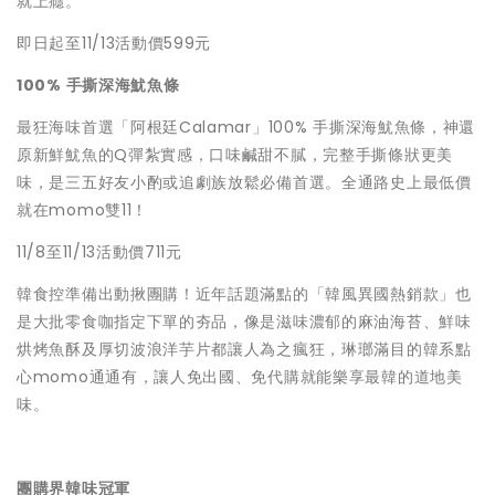
就上癮。
即日起至11/13活動價599元
100%
手撕深海魷魚條
最狂海味首選「阿根廷Calamar」100% 手撕深海魷魚條，神還
原新鮮魷魚的Q彈紮實感，口味鹹甜不膩，完整手撕條狀更美
味，是三五好友小酌或追劇族放鬆必備首選。全通路史上最低價
就在momo雙11！
11/8至11/13活動價711元
韓食控準備出動揪團購！近年話題滿點的「韓風異國熱銷款」也
是大批零食咖指定下單的夯品，像是滋味濃郁的麻油海苔、鮮味
烘烤魚酥及厚切波浪洋芋片都讓人為之瘋狂，琳瑯滿目的韓系點
心momo通通有，讓人免出國、免代購就能樂享最韓的道地美
味。
團購界韓味冠軍