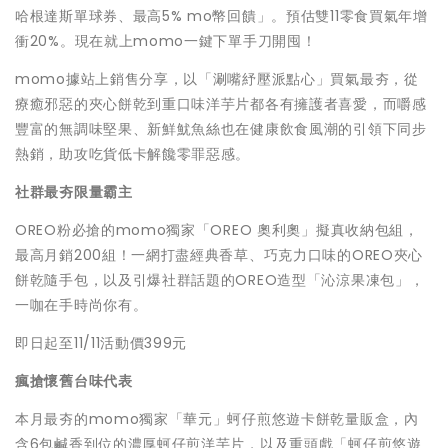
哈根達斯單球券、最高5% mo幣回饋」。預估雙11零食買氣年增
衝20%。現在就上momo一鍵下單手刀開囤！
momo據站上銷售分享，以「涮嘴紓壓派點心」買氣最夯，從
療癒邪惡的夾心餅乾到重口味洋芋片都各有擁護者喜愛，而嚼感
豐富的無調味堅果、新鮮魷魚絲也在健康飲食風潮的引領下同步
熱銷，助攻吃貨低卡解饞零罪惡感。
社群最夯限量霸主
OREO粉必搶的momo獨家「OREO 奧利奧」擬真收納包組，
最高月銷200組！一網打盡經典香草、巧克力口味的OREO夾心
餅乾隨手包，以及引爆社群話題的OREO造型「沁涼果凍包」，
一咖在手時尚你有。
即日起至11/11活動價399元
瘋搶懷舊台味代表
本月最夯的momo獨家「華元」蚵仔煎悠遊卡餅乾量販盒，內
含6包鹹香到位的濃厚蚵仔煎洋芋片，以及重頭戲「蚵仔煎悠遊