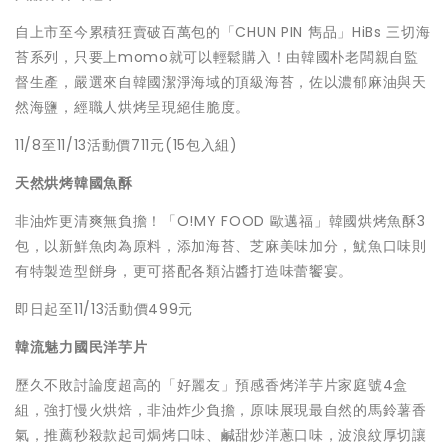
自上市至今累積狂賣破百萬包的「CHUN PIN 雋品」HiBs 三切海
苔系列，只要上momo就可以輕鬆購入！由韓國朴老闆親自監
督生產，嚴選來自韓國潔淨海域的頂級海苔，佐以濃郁麻油與天
然海鹽，經職人烘烤呈現絕佳脆度。
11/8至11/13活動價711元(15包入組)
天然烘烤韓國魚酥
非油炸更清爽無負擔！「O!MY FOOD 歐邁福」韓國烘烤魚酥3
包，以新鮮魚肉為原料，添加海苔、芝麻美味加分，魷魚口味則
有特製造型餅身，更可搭配各類沾醬打造味蕾饗宴。
即日起至11/13活動價499元
韓流魅力國民洋芋片
歷久不敗討論度超高的「好麗友」預感香烤洋芋片家庭號4盒
組，強打慢火烘焙，非油炸少負擔，原味展現最自然的馬鈴薯香
氣，推薦秒殺款起司焗烤口味、鹹甜炒洋蔥口味，波浪紋厚切讓