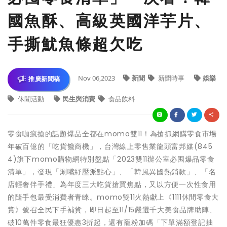
國魚酥、高級英國洋芋片、
手撕魷魚條超欠吃
Nov 06,2023
新聞
新聞時事
娛樂
推廣新聞稿
休閒活動
民生與消費
食品飲料
零食咖瘋搶的話題爆品全都在momo雙11！為搶抓網購零食市場
年破百億的「吃貨饞商機」，台灣線上零售業龍頭富邦媒(845
4)旗下momo購物網特別盤點「2023雙11辦公室必囤爆品零食
清單」，發現「涮嘴紓壓派點心」、「韓風異國熱銷款」、「名
店輕奢伴手禮」為年度三大吃貨搶買焦點，又以方便一次性食用
的隨手包最受消費者青睞。momo雙11火熱獻上《1111休閒零食大
賞》號召全民下手補貨，即日起至11/15嚴選千大美食品牌助陣、
破10萬件零食最狂優惠3折起，還有寵粉加碼「下單滿額登記抽