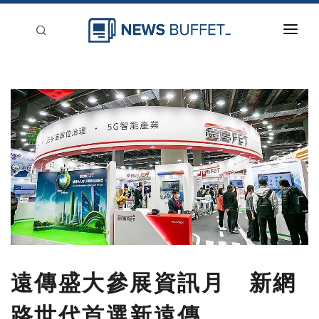
回到首頁
新聞稿分類
登入
刊登
遠傳盛大參展資訊月 新網
路世代首選新遠傳