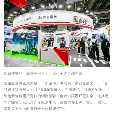
新遠傳榮登「頻譜三冠王」 提供全方位的守護
隨遠亞併將正式完成，「新遠傳」將成為「總頻寬最大」、「低
頻連續頻寬最大」和「5G頻寬最大」台灣電信「頻譜三冠王」，
除給新遠傳用戶更好的網路體驗，也致力讓用戶更安全，尤其近
年詐騙電話及訊息充斥民眾生活，遠傳也在上網、電話、簡訊、
購物等不同面向進行全方位智能打詐。