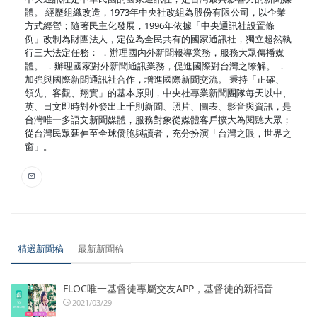
體。 經歷組織改造，1973年中央社改組為股份有限公司，以企業
方式經營；隨著民主化發展，1996年依據「中央通訊社設置條
例」改制為財團法人，定位為全民共有的國家通訊社，獨立超然執
行三大法定任務： ．辦理國內外新聞報導業務，服務大眾傳播媒
體。 ．辦理國家對外新聞通訊業務，促進國際對台灣之瞭解。 ．
加強與國際新聞通訊社合作，增進國際新聞交流。 秉持「正確、
領先、客觀、翔實」的基本原則，中央社專業新聞團隊每天以中、
英、日文即時對外發出上千則新聞、照片、圖表、影音與資訊，是
台灣唯一多語文新聞媒體，服務對象從媒體客戶擴大為閱聽大眾；
從台灣民眾延伸至全球僑胞與讀者，充分扮演「台灣之眼，世界之
窗」。
精選新聞稿
最新新聞稿
FLOC唯一基督徒專屬交友APP，基督徒的新福音
2021/03/29