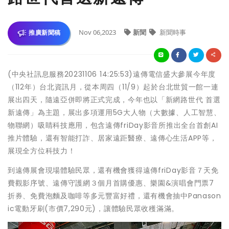
Nov 06,2023
新聞
新聞時事
推廣新聞稿
(中央社訊息服務20231106 14:25:53)遠傳電信盛大參展今年度
（112年）台北資訊月，從本周四（11/9）起於台北世貿一館一連
展出四天，隨遠亞併即將正式完成，今年也以「新網路世代 首選
新遠傳」為主題，展出多項運用5G大人物（大數據、人工智慧、
物聯網）吸睛科技應用，包含遠傳friDay影音所推出全台首創AI
推片體驗，還有智能打詐、居家遠距醫療、遠傳心生活APP等，
展現全方位科技力！
到遠傳展會現場體驗民眾，還有機會獲得遠傳friDay影音７天免
費觀影序號、遠傳守護網３個月首購優惠、樂園&演唱會門票7
折券、免費泡麵及咖啡等多元豐富好禮，還有機會抽中Panason
ic電動牙刷(市價7,290元)，讓體驗民眾收穫滿滿。