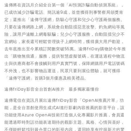
遠傳將在資訊月介紹全台第一個「AI預測詐騙自動偵測系統」，
已成功減少詐騙電話、簡訊逾9成，並曾獲得刑事警察局頒獎肯
定；還推出「遠傳守護網」防駭心守護和兒少心守護兩個服務。
只要在遠傳網路上網，系統會自動阻擋惡意攻擊、釣魚網站等風
險，讓用戶遠離上網毒駭騙；兒少心守護服務，自動阻擋兒少不
宜網站，家長還可輕鬆管理孩子上網時間，獲得廣大用戶歡迎，
去年底推出至今累積訂閱數突破55萬。遠傳friDay購物於今年推
出「購物無痕通」服務，提供智慧虛擬號碼，在運送過程中物流
士與供應商都不會接觸到用戶真實門號，保障網購用戶電話號碼
不外洩，也不影響物品運送，民眾只要到展位體驗，就可獲得
「遠傳守護網」首購3個月優惠及精美禮品。
遠傳friDay影音全台首創AI推片 最多獨家最懂你
遠傳電信在資訊月展出遠傳friDay影音「OpenAI推薦片單」功
能，是全台首創使用生成式AI進行影劇內容推薦的影音平台，該
功能使用Azure OpenAI技術打造個人化專屬影片推薦，會員還
能透過即時對話功能表達期待的觀影主題、風格、心情與喜好，
不僅能輕鬆找到最合胃口的影視內容，還同時享有挖掘新片的驚