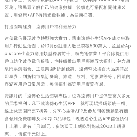
牙刷，讓民眾了解自己的健康數據，後續也可搭配相關健康裝
置，用健康+APP持續追蹤數據，為健康把關。
打造圈粉經濟 遠傳用戶福利最給力
遠傳電信展現數位轉型強大實力，藉由遠傳心生活APP成功串聯
用戶行動生活圈，於10月份註冊人數已突破530萬人，並且於Ap
p store生產力應用類型穩居前十、領先電信業！平台除提供用
戶自助化數位電信服務，也持續推出用戶專屬五大福利，包含超
級門票演唱會、主題樂園5折起優惠、遠傳幣兌換百大品牌商品
即享券，到折扣市集訂餐廳、旅遊、飲料、電影票等等，回饋內
容涵蓋用戶日常所需，每個福利都讓用戶實質有感。
資訊月的「遠傳心生活體驗專區」也為遠傳用戶提供豐富又多元
的展場福利，凡下載遠傳心生活APP，就可現場掃碼領統一麵、
線上兌樂園門票7折券，分享心生活APP及參加問答活動還有機
會領到免費咖啡及UNIQLO品牌包！現透過心生活APP儲值預付
卡上網，還有「只加1元，多送10天上網吃到飽或20GB上網優
惠」，價值千元以上。