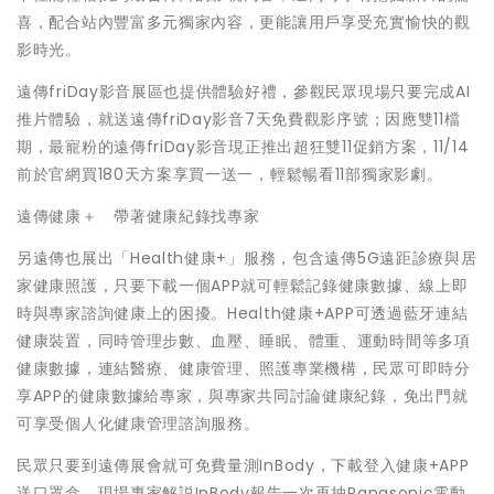
喜，配合站內豐富多元獨家內容，更能讓用戶享受充實愉快的觀
影時光。
遠傳friDay影音展區也提供體驗好禮，參觀民眾現場只要完成AI
推片體驗，就送遠傳friDay影音7天免費觀影序號；因應雙11檔
期，最寵粉的遠傳friDay影音現正推出超狂雙11促銷方案，11/14
前於官網買180天方案享買一送一，輕鬆暢看11部獨家影劇。
遠傳健康＋ 帶著健康紀錄找專家
另遠傳也展出「Health健康+」服務，包含遠傳5G遠距診療與居
家健康照護，只要下載一個APP就可輕鬆記錄健康數據、線上即
時與專家諮詢健康上的困擾。Health健康+APP可透過藍牙連結
健康裝置，同時管理步數、血壓、睡眠、體重、運動時間等多項
健康數據，連結醫療、健康管理、照護專業機構，民眾可即時分
享APP的健康數據給專家，與專家共同討論健康紀錄，免出門就
可享受個人化健康管理諮詢服務。
民眾只要到遠傳展會就可免費量測InBody，下載登入健康+APP
送口罩盒、現場專家解説InBody報告一次再抽Panasonic電動