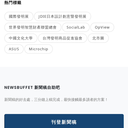
熱門標籤
國際發明展
JDIE日本設計創意暨發明展
世界發明智慧財產聯盟總會
SocialLab
OpView
中國文化大學
台灣發明商品促進協會
北市圖
ASUS
Microchip
NEWSBUFFET 新聞稿自助吧
新聞稿的好去處，三分鐘上稿完成，最快接觸最多讀者的方案！
刊登新聞稿