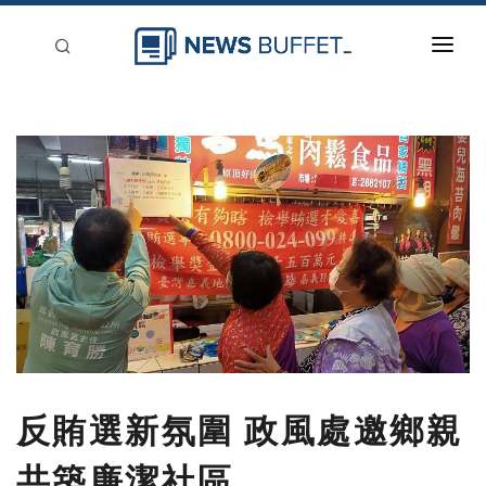
回到首頁
新聞稿分類
登入
刊登
反賄選新氛圍 政風處邀鄉親
共築廉潔社區