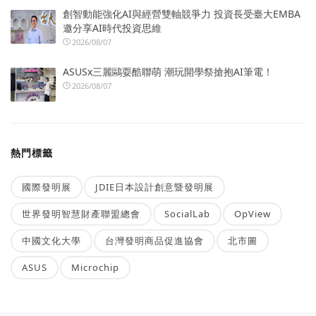
創智動能強化AI與經營雙軸競爭力 投資長受臺大EMBA
邀分享AI時代投資思維
2026/08/07
ASUSx三麗鷗耍酷聯萌 潮玩開學祭搶抱AI筆電！
2026/08/07
熱門標籤
國際發明展
JDIE日本設計創意暨發明展
世界發明智慧財產聯盟總會
SocialLab
OpView
中國文化大學
台灣發明商品促進協會
北市圖
ASUS
Microchip