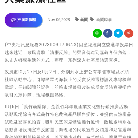
Nov 06,2023
新聞
新聞時事
推廣新聞稿
(中央社訊息服務20231106 17:16:23)因應總統與立委選舉投票日
越來越近，政風處將「清廉反賄」的聲音傳達到嘉義各個角落，
以走入鄉親生活的方式，辦理一系列深入社區反賄選宣導。
政風處10月27日及11月2日，分別到水上鄉公有零售市場及水頭
社區活動中心，引導民眾將海報上的反貪反賄選標語及專線檢舉
電話，仔細閱讀並記住，並將市場菜攤改裝成反貪反賄宣導攤位
吸引民眾排隊，現場氛圍熱絡。
11月5日「義竹鱻樂節」是義竹鄉年度產業文化暨行銷推廣活動，
活動現場除有各式義竹特色農漁產品販售攤位，並提供農漁產品
試吃及驚喜包拍賣，吸引民眾深度體驗義竹風情；政風處特別在
活動會場設攤宣導反賄選，向現場的民眾宣導反賄選和妨害選舉
案件的類型與檢舉管道，以互動小遊戲、有獎徵答，讓民眾在娛