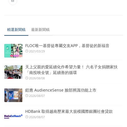
精選新聞稿
最新新聞稿
FLOC唯一基督徒專屬交友APP，基督徒的新福音
2021/03/29
天上父親的愛延續化作希望力量！ 六名子女捐贈家扶
「南投映全號」延續善的循環
2026/08/08
鎧應 AudienceSense 臉部辨識功能上市
2026/08/07
HDBank 取得越南歷來最大規模國際銀團社會貸款
2026/08/07