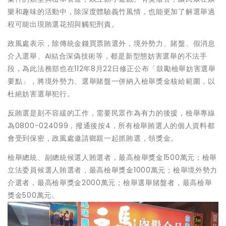
樂和趣味的活動中，除深度體驗義竹風情，也能更加了解選舉過
程可能出現賄選花招與觸犯刑責。
政風處表示，除傳統金錢買票賄選外，境外勢力、賭盤、假消息
介入選舉、AI結合深偽技術等，都是新型態妨害選舉的不法手
段，為此法務部也在112年8月22日修正公布「鼓勵檢舉妨害選舉
要點」，將境外勢力、選舉賭盤一併納入檢舉獎金核給範圍，以
杜絕妨害選舉犯行。
反賄選是刻不容緩的工作，需要民眾作為有力的後援，檢舉專線
為0800-024099，撥通後按4，所有檢舉賄選人的個人資料都
會受到保密，政風處邀請鄉親一起抓賄選，領獎金。
檢舉總統、副總統候選人賄選者，最高檢舉獎金1500萬元；檢舉
立法委員候選人賄選者，最高檢舉獎金1000萬元；檢舉境外勢力
介選者，最高檢舉獎金2000萬元；檢舉選舉賭盤者，最高檢舉
獎金500萬元。