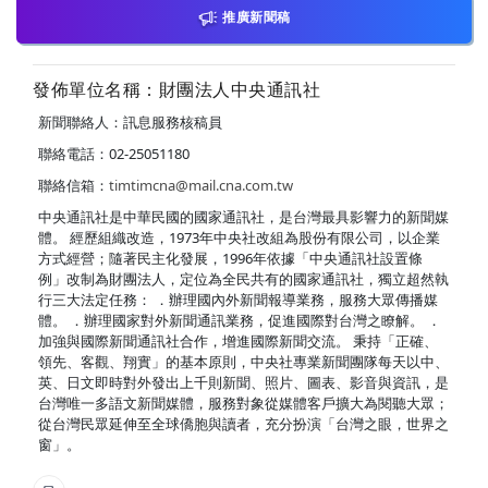
推廣新聞稿
發佈單位名稱：財團法人中央通訊社
新聞聯絡人：訊息服務核稿員
聯絡電話：02-25051180
聯絡信箱：
timtimcna@mail.cna.com.tw
中央通訊社是中華民國的國家通訊社，是台灣最具影響力的新聞媒
體。 經歷組織改造，1973年中央社改組為股份有限公司，以企業
方式經營；隨著民主化發展，1996年依據「中央通訊社設置條
例」改制為財團法人，定位為全民共有的國家通訊社，獨立超然執
行三大法定任務： ．辦理國內外新聞報導業務，服務大眾傳播媒
體。 ．辦理國家對外新聞通訊業務，促進國際對台灣之瞭解。 ．
加強與國際新聞通訊社合作，增進國際新聞交流。 秉持「正確、
領先、客觀、翔實」的基本原則，中央社專業新聞團隊每天以中、
英、日文即時對外發出上千則新聞、照片、圖表、影音與資訊，是
台灣唯一多語文新聞媒體，服務對象從媒體客戶擴大為閱聽大眾；
從台灣民眾延伸至全球僑胞與讀者，充分扮演「台灣之眼，世界之
窗」。