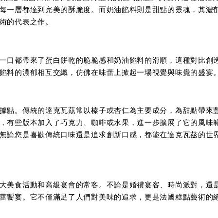
每一層都達到完美的酥脆度。而奶油餡料則是甜點的靈魂，其濃
術的代表之作。
一口都帶來了蛋白餅乾的脆脆感和奶油餡料的滑順，這種對比創
餡料的濃郁相互交織，仿佛在味蕾上掀起一場視覺與味覺的盛宴
據點。傳統的達克瓦茲常以榛子或杏仁為主要成分，為甜點帶來
，有些版本加入了巧克力、咖啡或水果，進一步擴展了它的風味
無論您是喜歡傳統口味還是追求創新口感，都能在達克瓦茲的世
大美食活動和高級宴會的常客。不論是婚禮宴客、時尚派對，還
蕾饗宴。它不僅滿足了人們對美味的追
求，更是法國糕點藝術的