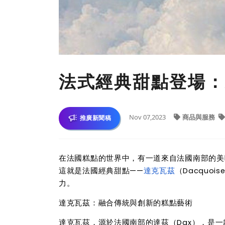
法式經典甜點登場：
Nov 07,2023
商品與服務
推廣新聞稿
在法國糕點的世界中，有一道來自法國南部的美
這就是法國經典甜點——
達克瓦茲
（Dacqu
力。
達克瓦茲：融合傳統與創新的糕點藝術
達克瓦茲，源於法國南部的達茲（Dax），是