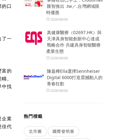
匯智推出 .tw／.台灣網域限
郁的口
時優惠
2026/08/06
真健康醫療（02697.HK）與
造了一
天津具身智能創新中心達成
戰略合作 共建具身智能醫療
。
產業生態
2026/08/06
豐富的
陳嘉樺Ella選擇Sennheiser
Digital 6000打造震撼動人的
範疇。
青春狂歡
界中找
2026/08/06
熱門標籤
是企業
絕佳代
北市圖
國際發明展