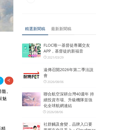
精選新聞稿
最新新聞稿
FLOC唯一基督徒專屬交友
APP，基督徒的新福音
2021/03/29
遠傳召開2026年第二季法說
會
2026/08/06
精髓。
聯合航空深耕台灣40週年 持
與魅
續投資市場、升級機隊並強
化全球航網連結
2026/08/06
社群觸及會變，品牌入口要
而精
掌握在自己手上：Cloudmax