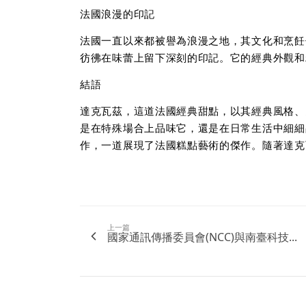
法國浪漫的印記
法國一直以來都被譽為浪漫之地，其文化和烹飪
彷彿在味蕾上留下深刻的印記。它的經典外觀和
結語
達克瓦茲，這道法國經典甜點，以其經典風格、
是在特殊場合上品味它，還是在日常生活中細細
作，一道展現了法國糕點藝術的傑作。隨著達克
上一篇
國家通訊傳播委員會(NCC)與南臺科技...