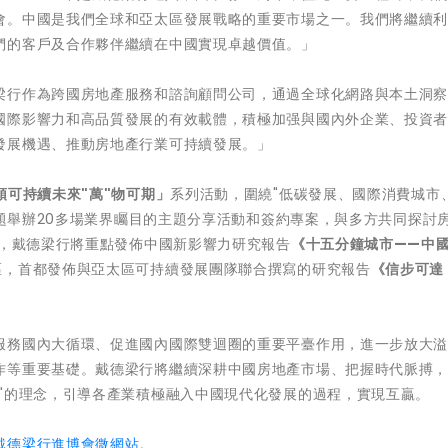
會。中國是我們全球和亞太區發展戰略的重要市場之一。我們將繼續
們的客戶及合作夥伴繼續在中國實現卓越價值。」
梁行作為跨國房地產服務和諮詢顧問公司，通過全球化網路與本土洞
國際影響力和高品質發展的有效載體，積極加强與國內外企業、投資
發展機遇、推動房地產行業可持續發展。」
"領可持續未來"萬"物可期」
系列活動，圍繞"低碳發展、國際消費城市、
議題舉辦20多場業界矚目的主題分享活動和簽約專案，與多方共同探討
日，戴德梁行將重點發佈中國新影響力研究報告
《十五分鐘城市——中
區，首都發佈與亞太區可持續發展團隊聯合撰寫的研究報告
《信步可達
服務國內大循環、促進國內國際雙迴圈的重要平臺作用，進一步放大
作等重要基礎。戴德梁行將繼續深耕中國房地產市場、把握時代脈搏
"的理念，引導各產業積極融入中國現代化發展的過程，實現互贏。
戴德梁行進博會微網站
。