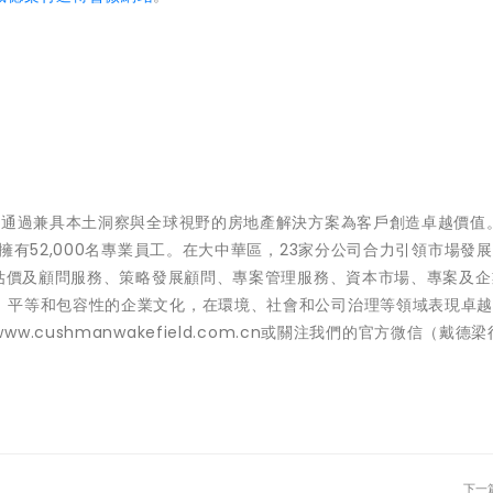
 通過兼具本土洞察與全球視野的房地產解決方案為客戶創造卓越價值
有52,000名專業員工。在大中華區，23家分公司合力引領市場發展
蓋估價及顧問服務、策略發展顧問、專案管理服務、資本市場、專案及企
、平等和包容性的企業文化，在環境、社會和公司治理等領域表現卓
cushmanwakefield.com.cn或關注我們的官方微信（戴德
下一