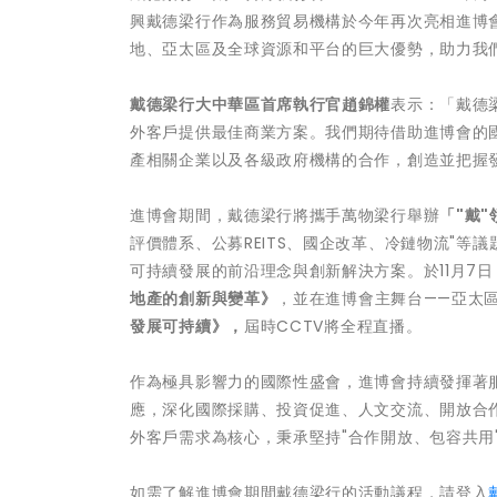
興戴德梁行作為服務貿易機構於今年再次亮相進博
地、亞太區及全球資源和平台的巨大優勢，助力我
戴德梁行大中華區首席執行官趙錦權
表示：「戴德
外客戶提供最佳商業方案。我們期待借助進博會的
產相關企業以及各級政府機構的合作，創造並把握
進博會期間，戴德梁行將攜手萬物梁行舉辦
「"戴
評價體系、公募REITS、國企改革、冷鏈物流"等
可持續發展的前沿理念與創新解決方案。於11月7
地產的創新與變革》
，並在進博會主舞台——亞太
發展可持續》，
屆時CCTV將全程直播。
作為極具影響力的國際性盛會，進博會持續發揮著
應，深化國際採購、投資促進、人文交流、開放合
外客戶需求為核心，秉承堅持"合作開放、包容共用
如需了解進博會期間戴德梁行的活動議程，請登入