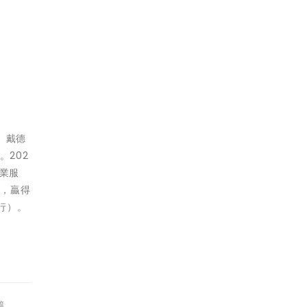
。戴德
。202
業服
越，贏得
梁行）。
篇