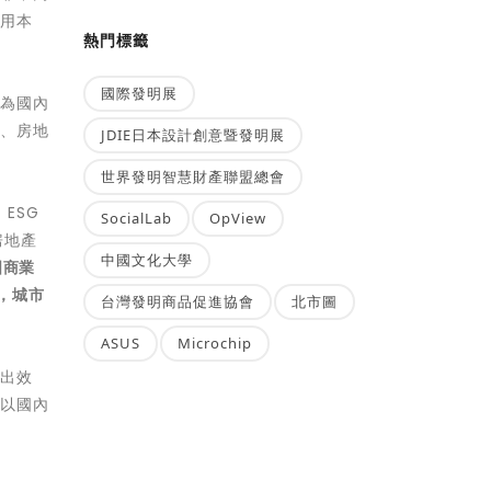
利用本
熱門標籤
國際發明展
察為國內
者、房地
JDIE日本設計創意暨發明展
世界發明智慧財產聯盟總會
ESG
SocialLab
OpView
房地產
中國文化大學
國商業
，城市
台灣發明商品促進協會
北市圖
ASUS
Microchip
溢出效
，以國內