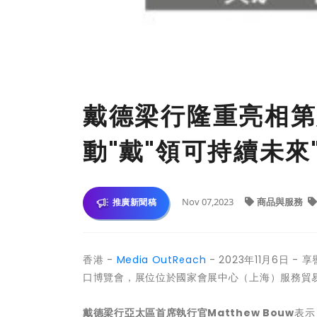
戴德梁行隆重亮相第
動"戴"領可持續未來
Nov 07,2023
商品與服務
推廣新聞稿
香港 -
Media OutReach
- 2023年11月6日
口博覽會，展位位於國家會展中心（上海）服務貿易區
戴德梁行亞太區首席執行官Matthew Bouw
表示