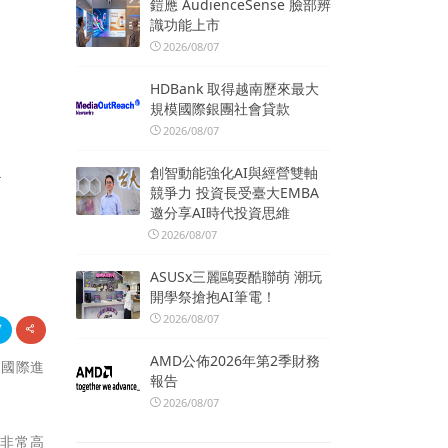
鎧應 AudienceSense 臉部辨
識功能上市
2026/08/07
HDBank 取得越南歷來最大
規模國際銀團社會貸款
2026/08/07
啟
創智動能強化AI與經營雙軸
競爭力 投資長受臺大EMBA
邀分享AI時代投資思維
2026/08/07
ASUSx三麗鷗耍酷聯萌 潮玩
開學祭搶抱AI筆電！
2026/08/07
AMD公佈2026年第2季財務
國國際進
報告
2026/08/07
們非常高