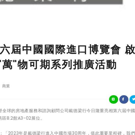
六屆中國國際進口博覽會 
"萬"物可期系列推廣活動
商業
 - 享譽全球的房地產服務和諮詢顧問公司戴德梁行今日隆重亮相第六屆中
8.2館A3-02展位。
：「2023年是戴德梁行進入中國市場30周年，值此重要里程碑，我