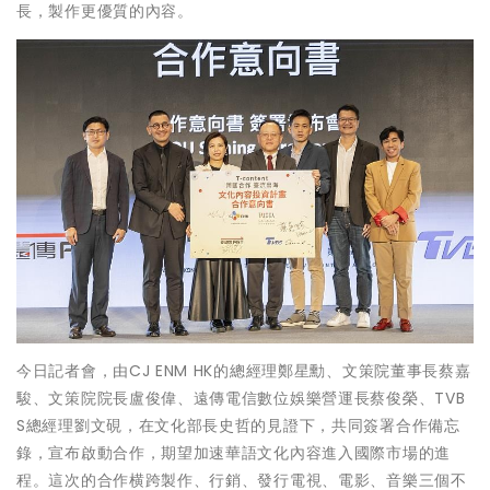
長，製作更優質的內容。
今日記者會，由CJ ENM HK的總經理鄭星勳、文策院董事長蔡嘉
駿、文策院院長盧俊偉、遠傳電信數位娛樂營運長蔡俊榮、TVB
S總經理劉文硯，在文化部長史哲的見證下，共同簽署合作備忘
錄，宣布啟動合作，期望加速華語文化內容進入國際市場的進
程。這次的合作横跨製作、行銷、發行電視、電影、音樂三個不