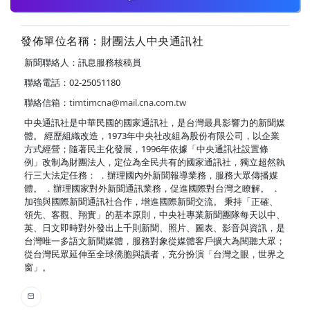
發佈單位名稱：財團法人中央通訊社
新聞聯絡人：訊息服務核稿員
聯絡電話：02-25051180
聯絡信箱：
timtimcna@mail.cna.com.tw
中央通訊社是中華民國的國家通訊社，是台灣最具影響力的新聞媒
體。 經歷組織改造，1973年中央社改組為股份有限公司，以企業
方式經營；隨著民主化發展，1996年依據「中央通訊社設置條
例」改制為財團法人，定位為全民共有的國家通訊社，獨立超然執
行三大法定任務： ．辦理國內外新聞報導業務，服務大眾傳播媒
體。 ．辦理國家對外新聞通訊業務，促進國際對台灣之瞭解。 ．
加強與國際新聞通訊社合作，增進國際新聞交流。 秉持「正確、
領先、客觀、翔實」的基本原則，中央社專業新聞團隊每天以中、
英、日文即時對外發出上千則新聞、照片、圖表、影音與資訊，是
台灣唯一多語文新聞媒體，服務對象從媒體客戶擴大為閱聽大眾；
從台灣民眾延伸至全球僑胞與讀者，充分扮演「台灣之眼，世界之
窗」。