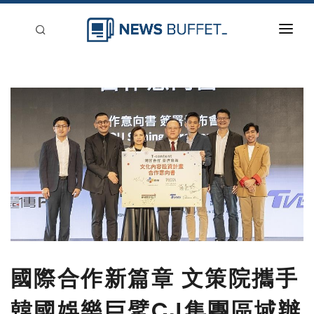
回到首頁
新聞稿分類
登入
刊登
國際合作新篇章 文策院攜手
韓國娛樂巨擘CJ集團區域辦