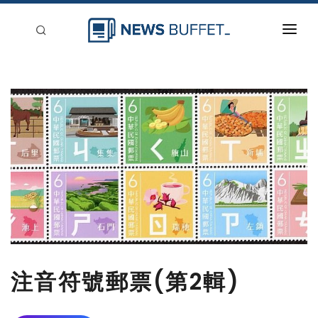
回到首頁
新聞稿分類
登入
刊登
注音符號郵票(第2輯)