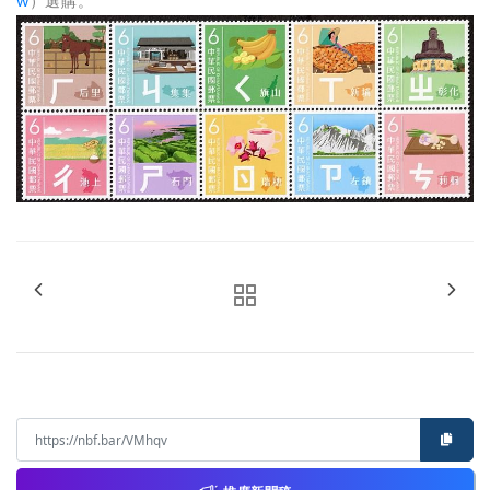
w
）選購。