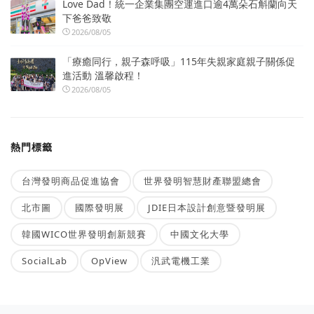
Love Dad！統一企業集團空運進口逾4萬朵石斛蘭向天
下爸爸致敬
2026/08/05
「療癒同行，親子森呼吸」115年失親家庭親子關係促
進活動 溫馨啟程！
2026/08/05
熱門標籤
台灣發明商品促進協會
世界發明智慧財產聯盟總會
北市圖
國際發明展
JDIE日本設計創意暨發明展
韓國WICO世界發明創新競賽
中國文化大學
SocialLab
OpView
汎武電機工業