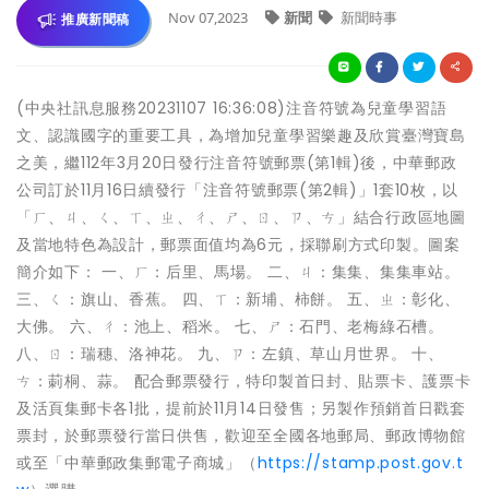
Nov 07,2023
新聞
新聞時事
推廣新聞稿
(中央社訊息服務20231107 16:36:08)注音符號為兒童學習語
文、認識國字的重要工具，為增加兒童學習樂趣及欣賞臺灣寶島
之美，繼112年3月20日發行注音符號郵票(第1輯)後，中華郵政
公司訂於11月16日續發行「注音符號郵票(第2輯)」1套10枚，以
「ㄏ、ㄐ、ㄑ、ㄒ、ㄓ、ㄔ、ㄕ、ㄖ、ㄗ、ㄘ」結合行政區地圖
及當地特色為設計，郵票面值均為6元，採聯刷方式印製。圖案
簡介如下： 一、ㄏ：后里、馬場。 二、ㄐ：集集、集集車站。
三、ㄑ：旗山、香蕉。 四、ㄒ：新埔、柿餅。 五、ㄓ：彰化、
大佛。 六、ㄔ：池上、稻米。 七、ㄕ：石門、老梅綠石槽。
八、ㄖ：瑞穗、洛神花。 九、ㄗ：左鎮、草山月世界。 十、
ㄘ：莿桐、蒜。 配合郵票發行，特印製首日封、貼票卡、護票卡
及活頁集郵卡各1批，提前於11月14日發售；另製作預銷首日戳套
票封，於郵票發行當日供售，歡迎至全國各地郵局、郵政博物館
或至「中華郵政集郵電子商城」（
https://stamp.post.gov.t