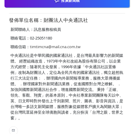
推廣新聞稿
發佈單位名稱：財團法人中央通訊社
新聞聯絡人：訊息服務核稿員
聯絡電話：02-25051180
聯絡信箱：
timtimcna@mail.cna.com.tw
中央通訊社是中華民國的國家通訊社，是台灣最具影響力的新聞媒
體。 經歷組織改造，1973年中央社改組為股份有限公司，以企業
方式經營；隨著民主化發展，1996年依據「中央通訊社設置條
例」改制為財團法人，定位為全民共有的國家通訊社，獨立超然執
行三大法定任務： ．辦理國內外新聞報導業務，服務大眾傳播媒
體。 ．辦理國家對外新聞通訊業務，促進國際對台灣之瞭解。 ．
加強與國際新聞通訊社合作，增進國際新聞交流。 秉持「正確、
領先、客觀、翔實」的基本原則，中央社專業新聞團隊每天以中、
英、日文即時對外發出上千則新聞、照片、圖表、影音與資訊，是
台灣唯一多語文新聞媒體，服務對象從媒體客戶擴大為閱聽大眾；
從台灣民眾延伸至全球僑胞與讀者，充分扮演「台灣之眼，世界之
窗」。